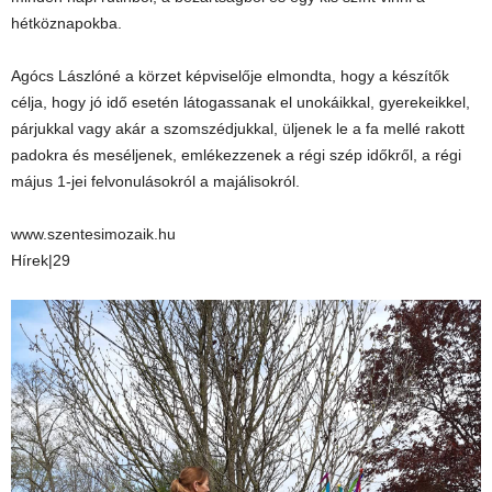
hétköznapokba.
Agócs Lászlóné a körzet képviselője elmondta, hogy a készítők
célja, hogy jó idő esetén látogassanak el unokáikkal, gyerekeikkel,
párjukkal vagy akár a szomszédjukkal, üljenek le a fa mellé rakott
padokra és meséljenek, emlékezzenek a régi szép időkről, a régi
május 1-jei felvonulásokról a majálisokról.
www.szentesimozaik.hu
Hírek|29