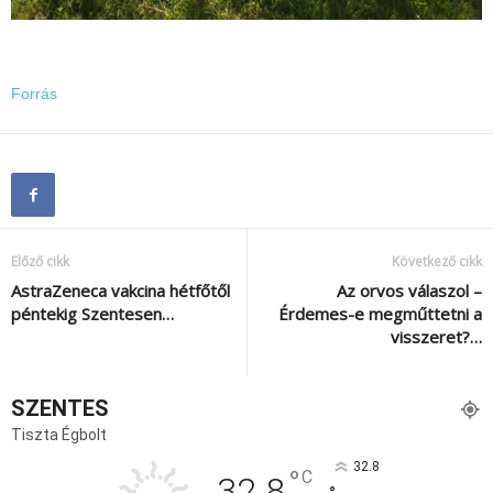
Forrás
Előző cikk
Következő cikk
AstraZeneca vakcina hétfőtől
Az orvos válaszol –
péntekig Szentesen…
Érdemes-e megműttetni a
visszeret?…
SZENTES
Tiszta Égbolt
32.8
°
C
32.8