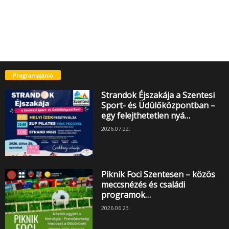
Programajánló
Strandok Éjszakája a Szentesi
Sport- és Üdülőközpontban –
egy felejthetetlen nyá…
2026.07.22.
Piknik Foci Szentesen – közös
meccsnézés és családi
programok…
2026.06.23.