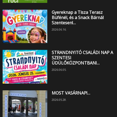
Gyereknap a Tisza Terasz
Büfénél, és a Snack Bárnál
Szentesen!…
2026.06.16.
STRANDNYITÓ CSALÁDI NAP A
SZENTESI
ÜDÜLŐKÖZPONTBAN!…
2026.06.05.
MOST VASÁRNAP!…
2026.05.28.