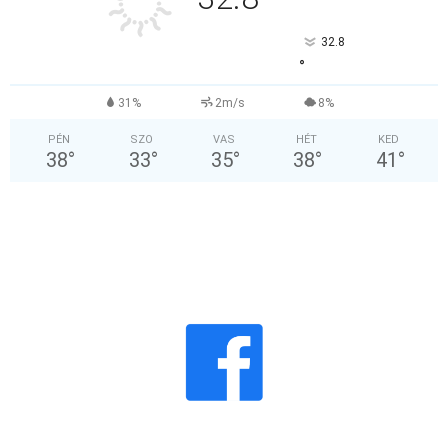
°
32.8
°
31%
2m/s
8%
PÉN
SZO
VAS
HÉT
KED
38
°
33
°
35
°
38
°
41
°