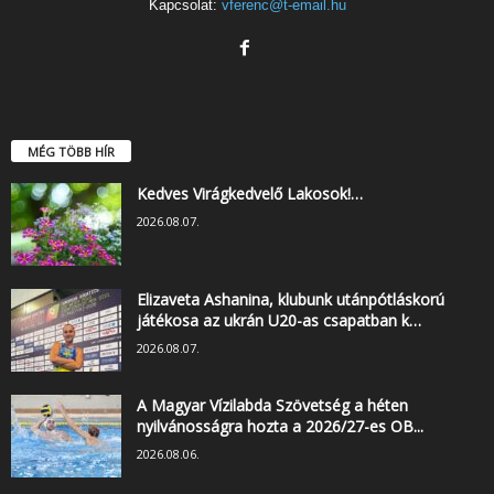
Kapcsolat:
vferenc@t-email.hu
MÉG TÖBB HÍR
Kedves Virágkedvelő Lakosok!…
2026.08.07.
Elizaveta Ashanina, klubunk utánpótláskorú
játékosa az ukrán U20-as csapatban k…
2026.08.07.
A Magyar Vízilabda Szövetség a héten
nyilvánosságra hozta a 2026/27-es OB...
2026.08.06.