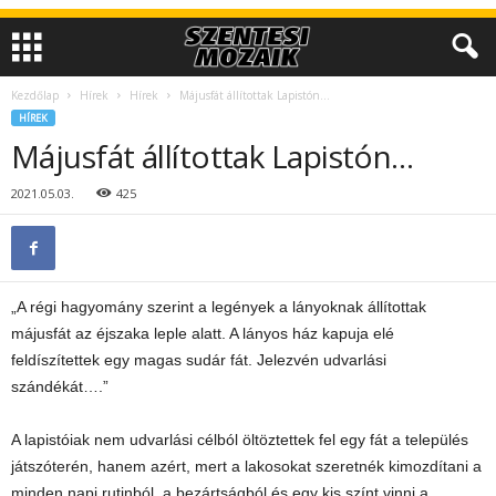
Kezdőlap
Hírek
Hírek
Májusfát állítottak Lapistón…
HÍREK
Májusfát állítottak Lapistón…
2021.05.03.
425
„A régi hagyomány szerint a legények a lányoknak állítottak
májusfát az éjszaka leple alatt. A lányos ház kapuja elé
feldíszítettek egy magas sudár fát. Jelezvén udvarlási
szándékát….”
A lapistóiak nem udvarlási célból öltöztettek fel egy fát a település
játszóterén, hanem azért, mert a lakosokat szeretnék kimozdítani a
minden napi rutinból, a bezártságból és egy kis színt vinni a