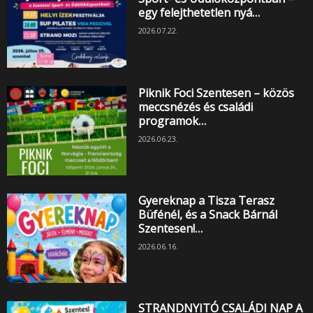
egy felejthetetlen nyá…
2026.07.22.
Piknik Foci Szentesen – közös
meccsnézés és családi
programok…
2026.06.23.
Gyereknap a Tisza Terasz
Büfénél, és a Snack Bárnál
Szentesen!…
2026.06.16.
STRANDNYITÓ CSALÁDI NAP A