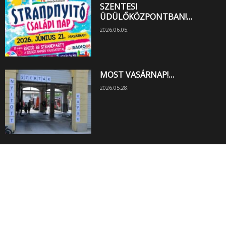
SZENTESI
ÜDÜLŐKÖZPONTBAN!…
2026.06.05.
MOST VASÁRNAP!…
2026.05.28.