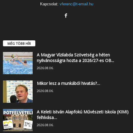
Kapcsolat:
vferenc@t-email.hu
MÉG TÖBB HÍR
A Magyar Vízilabda Szövetség a héten
nyilvánosságra hozta a 2026/27-es OB...
2026.08.06.
Mikor lesz a munkából hivatás?…
2026.08.06.
A Keleti István Alapfokú Művészeti Iskola (KIMI)
felhívása…
2026.08.06.