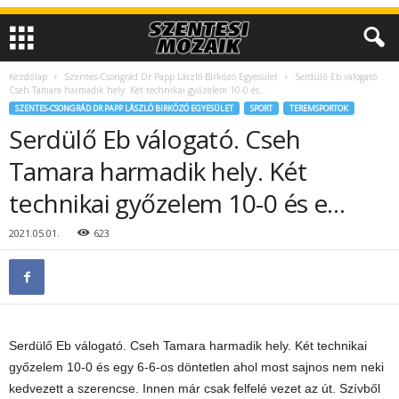
Kezdőlap
Szentes-Csongrád Dr Papp László Birkózó Egyesület
Serdülő Eb válogató.
Cseh Tamara harmadik hely. Két technikai győzelem 10-0 és...
SZENTES-CSONGRÁD DR PAPP LÁSZLÓ BIRKÓZÓ EGYESÜLET
SPORT
TEREMSPORTOK
Serdülő Eb válogató. Cseh
Tamara harmadik hely. Két
technikai győzelem 10-0 és e…
2021.05.01.
623
Serdülő Eb válogató. Cseh Tamara harmadik hely. Két technikai
győzelem 10-0 és egy 6-6-os döntetlen ahol most sajnos nem neki
kedvezett a szerencse. Innen már csak felfelé vezet az út. Szívből