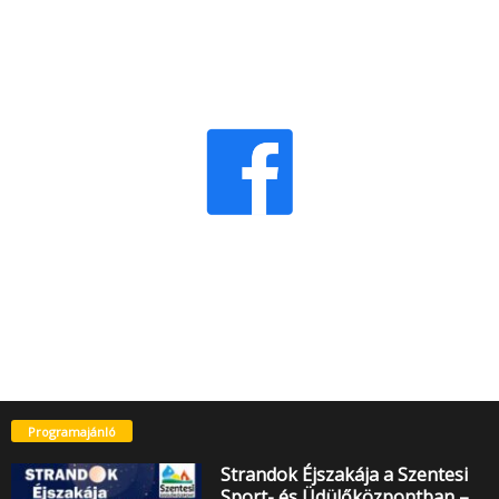
Programajánló
Strandok Éjszakája a Szentesi
Sport- és Üdülőközpontban –