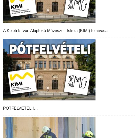
A Keleti István Alapfokú Művészeti Iskola (KIMI) felhívása…
PÓTFELVÉTELI!…