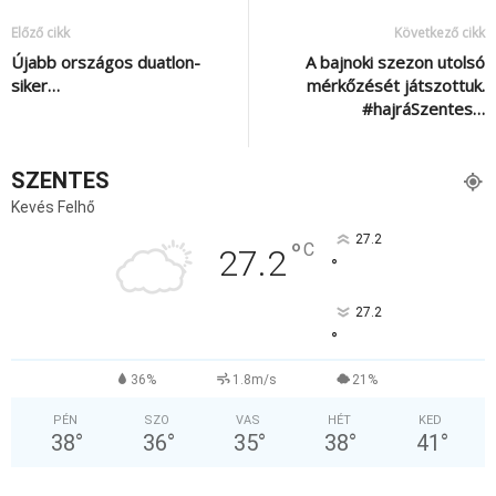
Előző cikk
Következő cikk
Újabb országos duatlon-
A bajnoki szezon utolsó
siker…
mérkőzését játszottuk.
#hajráSzentes…
SZENTES
Kevés Felhő
27.2
°
C
27.2
°
27.2
°
36%
1.8m/s
21%
PÉN
SZO
VAS
HÉT
KED
38
°
36
°
35
°
38
°
41
°