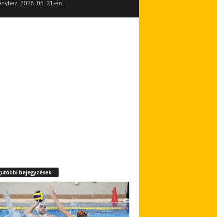
yhez. 2026. 05. 31-én...
utóbbi bejegyzések