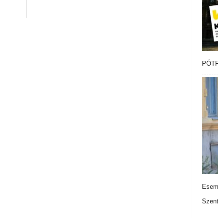
PÓTF
Esemé
Szen