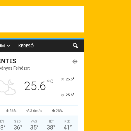
UM
KERESŐ
ENTES
ványos Felhőzet
°
25.6
°
C
25.6
°
25.6
36%
3.6m/s
28%
ÉN
SZO
VAS
HÉT
KED
38
°
36
°
35
°
38
°
41
°