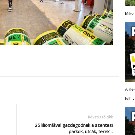
Mikor
A Kel
felhí
Következő cikk
25 liliomfával gazdagodnak a szentesi
parkok, utcák, terek…