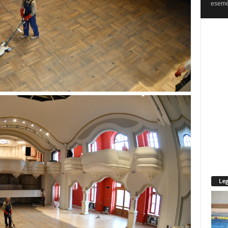
esemén
Leg