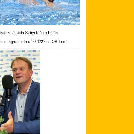
yar Vízilabda Szövetség a héten
ánosságra hozta a 2026/27-es OB I-es b…