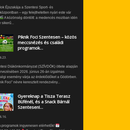
ok Éjszakája a Szentesi Sport- és
özpontban – egy felejthetetlen nyári este vár
A közönség döntött: a medencés moziban idén
 sikerű...
Piknik Foci Szentesen – közös
meccsnézés és családi
programok…
6.23.
ntesi Diákönkormányzat (SZÍVDÖK) ötlete alapján
ervezésében 2026. június 26-án izgalmas
ségi esemény várja az érdeklődőket a Gödörben.
nik Foci” névre keresztelt rendezvény...
Gyereknap a Tisza Terasz
Büfénél, és a Snack Bárnál
Szentesen!…
6.16.
 programok ingyenesen elérhetők!