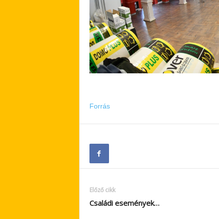
Forrás
Előző cikk
Családi események…