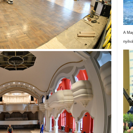
A Mag
nyilv