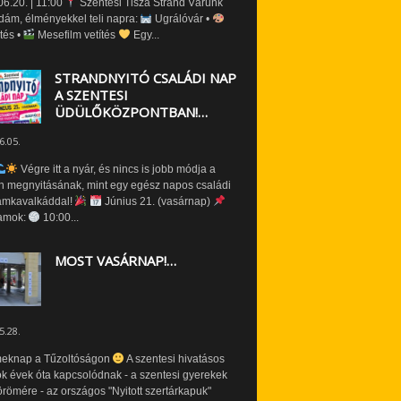
6.20. | 11:00
Szentesi Tisza Strand Várunk
dám, élményekkel teli napra:
Ugrálóvár •
tés •
Mesefilm vetítés
Egy...
STRANDNYITÓ CSALÁDI NAP
A SZENTESI
ÜDÜLŐKÖZPONTBAN!…
6.05.
Végre itt a nyár, és nincs is jobb módja a
n megnyitásának, mint egy egész napos családi
amkavalkáddal!
Június 21. (vasárnap)
amok:
10:00...
MOST VASÁRNAP!…
5.28.
eknap a Tűzoltóságon
A szentesi hivatásos
ók évek óta kapcsolódnak - a szentesi gyerekek
römére - az országos "Nyitott szertárkapuk"