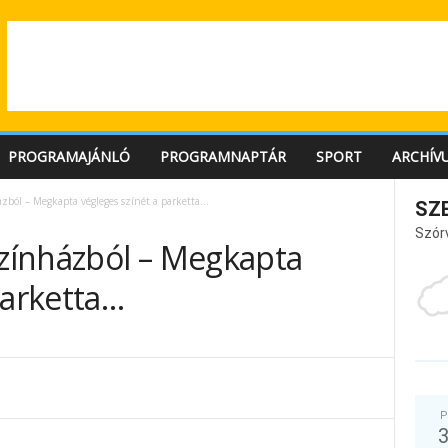
PROGRAMAJÁNLÓ
PROGRAMNAPTÁR
SPORT
ARCHÍV
ázból – Megkapta végleges színét a parketta…
SZ
Szór
színházból – Megkapta
parketta…
P