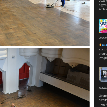
2026.0
egy vi
Arcfes
2026.0
szezo
progr
Progr
2026.0
Gyerm
tűzolt
nagy ö