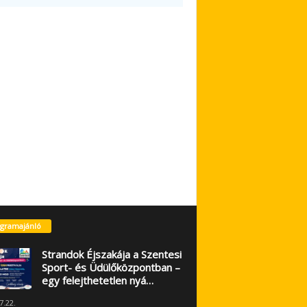
gramajánló
Strandok Éjszakája a Szentesi
Sport- és Üdülőközpontban –
egy felejthetetlen nyá…
7.22.