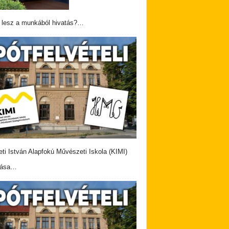
 lesz a munkából hivatás?…
eti István Alapfokú Művészeti Iskola (KIMI)
vása…