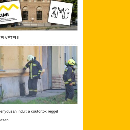
ELVÉTELI!…
nydúsan indult a csütörtök reggel
tesen…