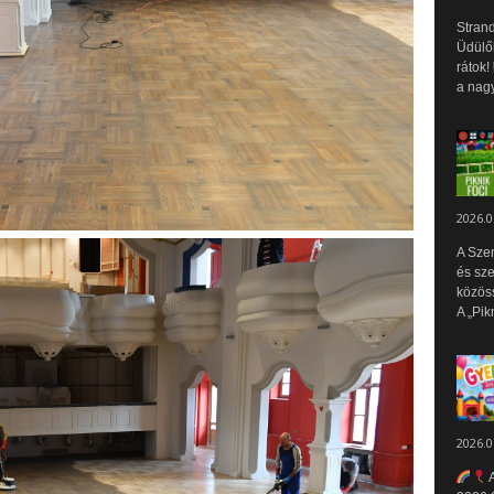
Strand
Üdülők
rátok!
a nagy
2026.0
A Sze
és sz
közös
A „Pik
2026.0
A