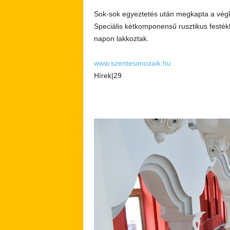
Sok-sok egyeztetés után megkapta a végle
Speciális kétkomponensű rusztikus festékk
napon lakkoztak.
www.szentesimozaik.hu
Hírek|29