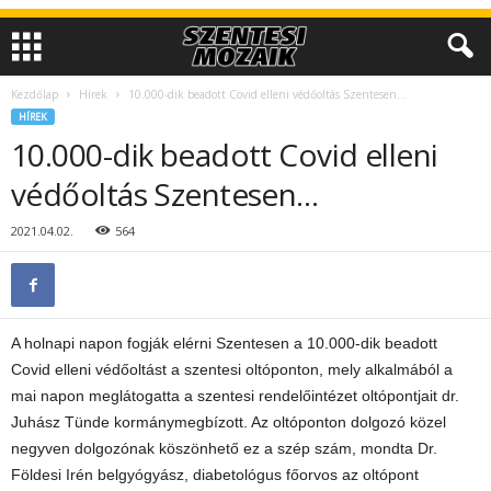
Kezdőlap
Hírek
10.000-dik beadott Covid elleni védőoltás Szentesen…
HÍREK
10.000-dik beadott Covid elleni
védőoltás Szentesen…
2021.04.02.
564
A holnapi napon fogják elérni Szentesen a 10.000-dik beadott
Covid elleni védőoltást a szentesi oltóponton, mely alkalmából a
mai napon meglátogatta a szentesi rendelőintézet oltópontjait dr.
Juhász Tünde kormánymegbízott. Az oltóponton dolgozó közel
negyven dolgozónak köszönhető ez a szép szám, mondta Dr.
Földesi Irén belgyógyász, diabetológus főorvos az oltópont