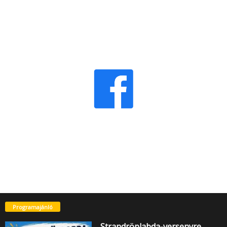
Programajánló
Strandröplabda-versenyre