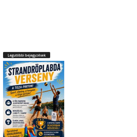
Legutóbbi bejegyzések