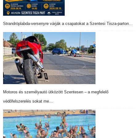
Strandröplabda-versenyre várják a csapatokat a Szentesi Tisza-parton…
Motoros és személyautó ütközött Szentesen – a megfelelő
védőfelszerelés sokat me…