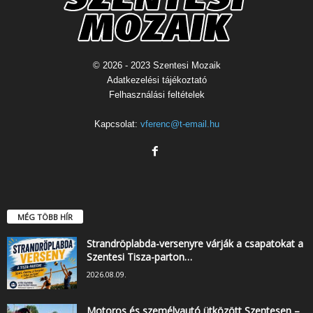
© 2026 - 2023 Szentesi Mozaik
Adatkezelési tájékoztató
Felhasználási feltételek
Kapcsolat:
vferenc@t-email.hu
MÉG TÖBB HÍR
Strandröplabda-versenyre várják a csapatokat a
Szentesi Tisza-parton…
2026.08.09.
Motoros és személyautó ütközött Szentesen –