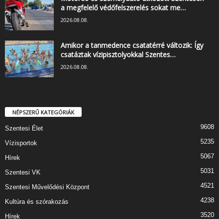
a megfelelő védőfelszerelés sokat me…
2026.08.08.
Amikor a tanmedence csatatérré változik: Így
csatáztak vízipisztolyokkal Szentes…
2026.08.08.
NÉPSZERŰ KATEGÓRIÁK
9608
Szentesi Élet
5235
Vízisportok
5067
Hírek
5031
Szentesi VK
4521
Szentesi Művelődési Központ
4238
Kultúra és szórakozás
3520
Hírek