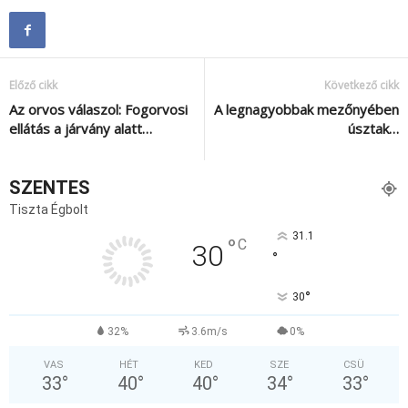
Előző cikk
Következő cikk
Az orvos válaszol: Fogorvosi
A legnagyobbak mezőnyében
ellátás a járvány alatt…
úsztak…
SZENTES
Tiszta Égbolt
31.1
°
C
30
°
°
30
32%
3.6m/s
0%
VAS
HÉT
KED
SZE
CSÜ
33
°
40
°
40
°
34
°
33
°