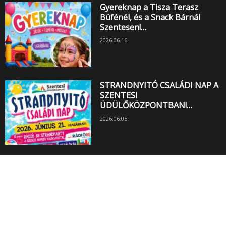
Gyereknap a Tisza Terasz
Büfénél, és a Snack Bárnál
Szentesen!…
2026.06.16.
STRANDNYITÓ CSALÁDI NAP A
SZENTESI
ÜDÜLŐKÖZPONTBAN!…
2026.06.05.