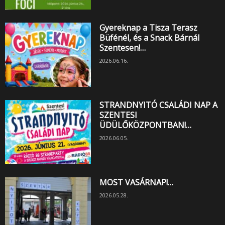
Gyereknap a Tisza Terasz
Büfénél, és a Snack Bárnál
Szentesen!…
2026.06.16.
STRANDNYITÓ CSALÁDI NAP A
SZENTESI
ÜDÜLŐKÖZPONTBAN!…
2026.06.05.
MOST VASÁRNAP!…
2026.05.28.