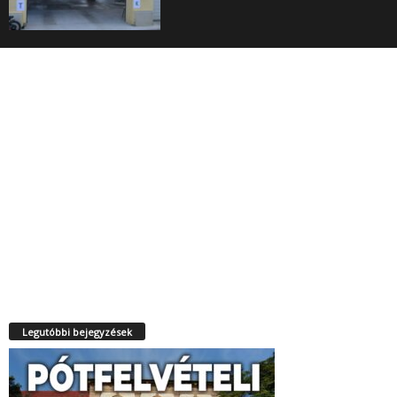
Legutóbbi bejegyzések