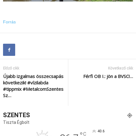
Forrás
Előző cikk
Következő cikk
Újabb izgalmas összecsapás
Férfi OB I.: jön a BVSC!…
következik! #vízilabda
#tippmix #MetalcomSzentes
Sz…
SZENTES
Tiszta Égbolt
40.6
°
C