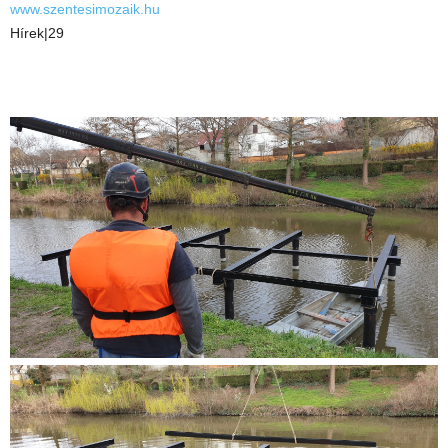
www.szentesimozaik.hu
Hírek|29