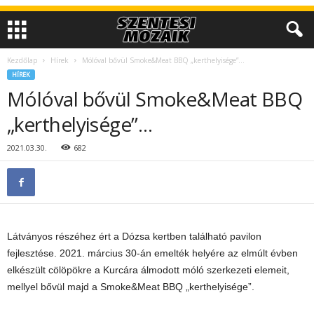
Kezdőlap
Hírek
Mólóval bővül Smoke&Meat BBQ „kerthelyisége”…
HÍREK
Mólóval bővül Smoke&Meat BBQ
„kerthelyisége”…
2021.03.30.
682
Látványos részéhez ért a Dózsa kertben található pavilon
fejlesztése. 2021. március 30-án emelték helyére az elmúlt évben
elkészült cölöpökre a Kurcára álmodott móló szerkezeti elemeit,
mellyel bővül majd a Smoke&Meat BBQ „kerthelyisége”.