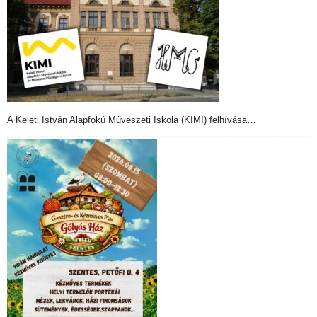
A Keleti István Alapfokú Művészeti Iskola (KIMI) felhívása…