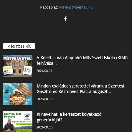
Kapcsolat:
vferenc@t-email.hu
MÉG TÖBB HÍR
A Keleti István Alapfokú Művészeti Iskola (KIMI)
felhívása…
2026.08.06.
Minden családot szeretettel várunk a Szentesi
Gasztro és Kézműves Piacra auguszt…
2026.08.06.
Ki nevelheti a kertészet következő
generációját?…
2026.08.05.