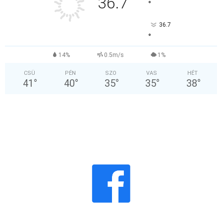
36.7
°
36.7
°
14%
0.5m/s
1%
CSÜ
PÉN
SZO
VAS
HÉT
41
°
40
°
35
°
35
°
38
°