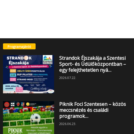
Programajánló
Strandok Éjszakája a Szentesi
Sport- és Üdülőközpontban –
egy felejthetetlen nyá…
2026.07.22.
Piknik Foci Szentesen – közös
meccsnézés és családi
programok…
2026.06.23.