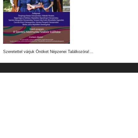
Szeretettel várjuk Önöket Népzenei Találkozóra!…