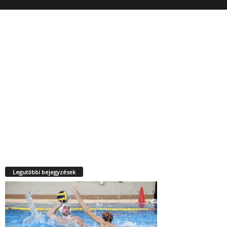
Legutóbbi bejegyzések