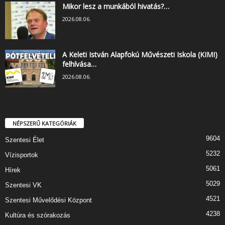
Mikor lesz a munkából hivatás?…
2026.08.06.
A Keleti István Alapfokú Művészeti Iskola (KIMI)
felhívása…
2026.08.06.
NÉPSZERŰ KATEGÓRIÁK
9604
Szentesi Élet
5232
Vízisportok
5061
Hírek
5029
Szentesi VK
4521
Szentesi Művelődési Központ
4238
Kultúra és szórakozás