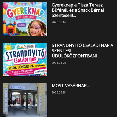
Gyereknap a Tisza Terasz
Büfénél, és a Snack Bárnál
Szentesen!…
2026.06.16.
STRANDNYITÓ CSALÁDI NAP A
SZENTESI
ÜDÜLŐKÖZPONTBAN!…
2026.06.05.
MOST VASÁRNAP!…
2026.05.28.