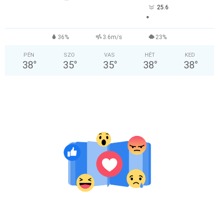
25.6
°
36%
3.6m/s
23%
PÉN
SZO
VAS
HÉT
KED
38
°
35
°
35
°
38
°
38
°