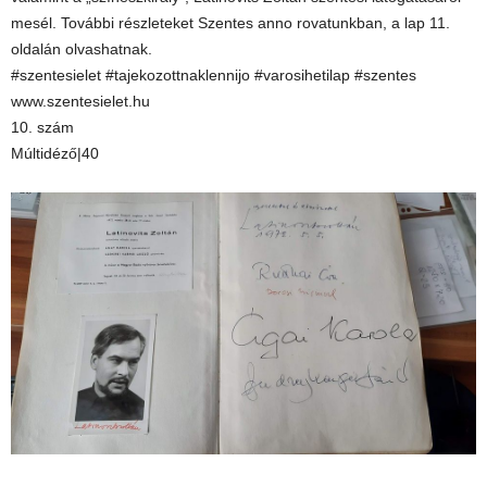
mesél. További részleteket Szentes anno rovatunkban, a lap 11.
oldalán olvashatnak.
#szentesielet #tajekozottnaklennijo #varosihetilap #szentes
www.szentesielet.hu
10. szám
Múltidéző|40