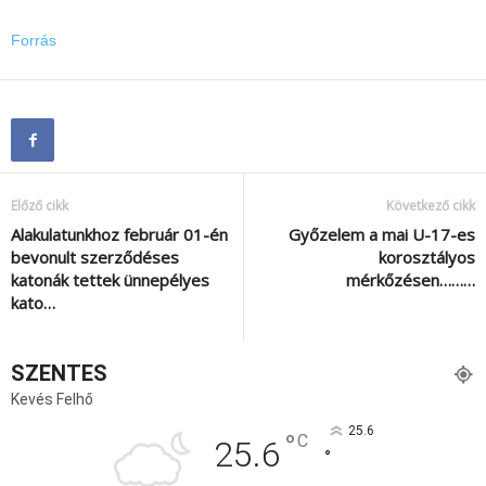
Forrás
Előző cikk
Következő cikk
Alakulatunkhoz február 01-én
Győzelem a mai U-17-es
bevonult szerződéses
korosztályos
katonák tettek ünnepélyes
mérkőzésen………
kato…
SZENTES
Kevés Felhő
25.6
°
C
25.6
°