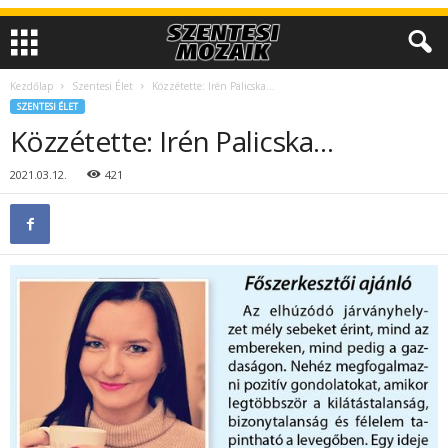
Kezdőlap
Szentesi Élet
Közzétette: Irén Palicska…
SZENTESI ÉLET
Közzétette: Irén Palicska…
2021.03.12.
421