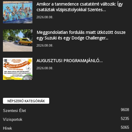
Amikor a tanmedence csatatérré változik: Így
csatáztak vízipisztolyokkal Szentes…
2026.08.08.
Meggondolatlan fordulás miatt ütközött össze
egy Suzuki és egy Dodge Challenger...
2026.08.08.
AUGUSZTUSI PROGRAMAJÁNLÓ…
2026.08.08.
NÉPSZERŰ KATEGÓRIÁK
9608
Szentesi Élet
5235
Vízisportok
5065
Hírek