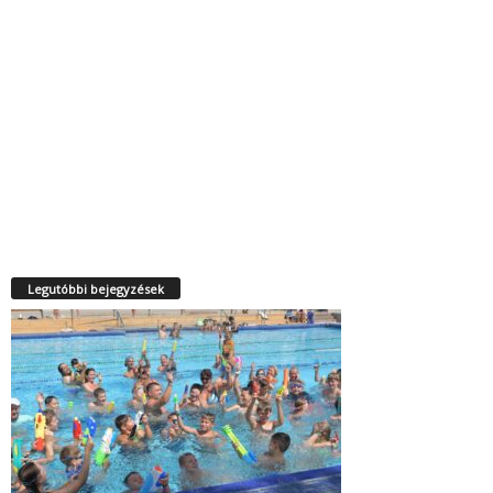
Legutóbbi bejegyzések