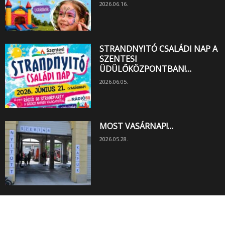
2026.06.16.
STRANDNYITÓ CSALÁDI NAP A
SZENTESI
ÜDÜLŐKÖZPONTBAN!…
2026.06.05.
MOST VASÁRNAP!…
2026.05.28.