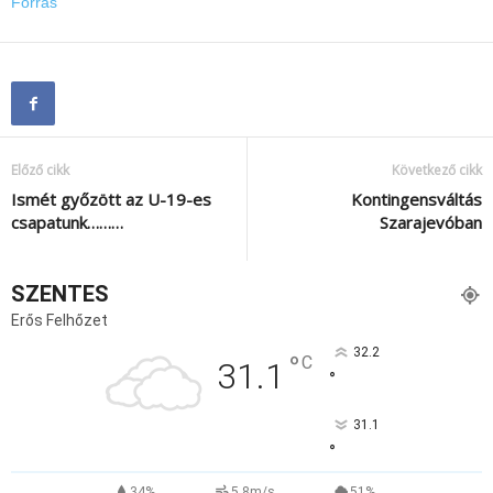
Forrás
Előző cikk
Következő cikk
Ismét győzött az U-19-es
Kontingensváltás
csapatunk………
Szarajevóban
SZENTES
Erős Felhőzet
32.2
°
C
31.1
°
31.1
°
34%
5.8m/s
51%