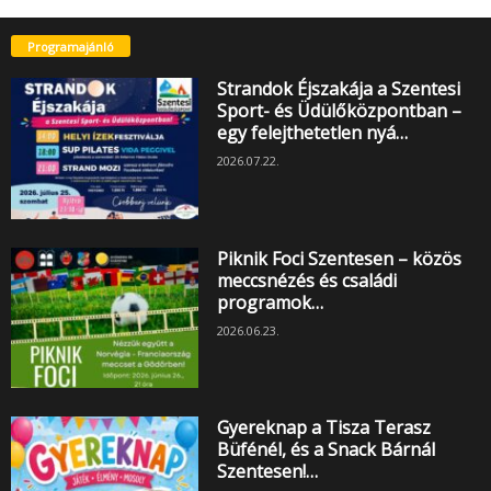
Programajánló
Strandok Éjszakája a Szentesi
Sport- és Üdülőközpontban –
egy felejthetetlen nyá…
2026.07.22.
Piknik Foci Szentesen – közös
meccsnézés és családi
programok…
2026.06.23.
Gyereknap a Tisza Terasz
Büfénél, és a Snack Bárnál
Szentesen!…