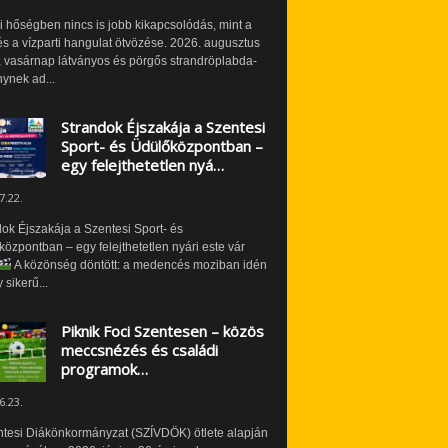
i hőségben nincs is jobb kikapcsolódás, mint a
és a vízparti hangulat ötvözése. 2026. augusztus
 vasárnap látványos és pörgős strandröplabda-
ynek ad...
Strandok Éjszakája a Szentesi
Sport- és Üdülőközpontban –
egy felejthetetlen nyá…
7.22.
ok Éjszakája a Szentesi Sport- és
özpontban – egy felejthetetlen nyári este vár
A közönség döntött: a medencés moziban idén
 sikerű...
Piknik Foci Szentesen – közös
meccsnézés és családi
programok…
6.23.
ntesi Diákönkormányzat (SZÍVDÖK) ötlete alapján