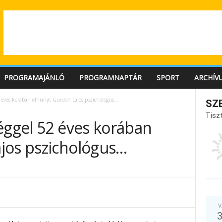
PROGRAMAJÁNLÓ
PROGRAMNAPTÁR
SPORT
ARCHÍV
2 éves korában elhunyt Gurdon Lajos pszichológus…
SZ
Tiszt
éggel 52 éves korában
jos pszichológus…
V