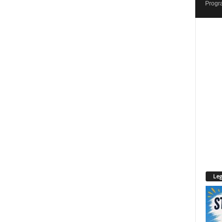
Progr
Leg