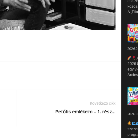
és sz
közös
A „Pik
2026.0
A
2026.0
egy vi
Arcfes
Következő cikk
Petőfis emlékeim – 1. rész…
2026.0
szezo
progr