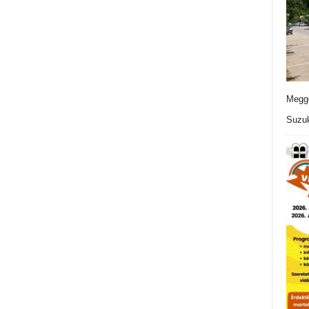
Meggo
Suzuk