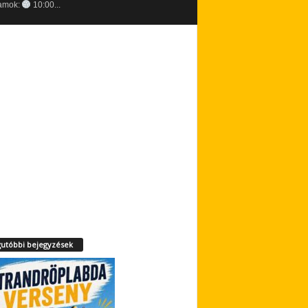
amok:
10:00...
utóbbi bejegyzések