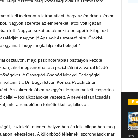
ács Helga osztotta meg közösségi oldalán szombaton:
mal kell ideírnom a leírhatatlant, hogy az én drága férjem
ágból. Nagyon szerette az embereket, attól volt igazán
an lett. Nagyon sokat adtak neki a betegei lelkileg, ezt
saládját, nagyon jó Apa volt és szerető társ. Örökké
e egy imát, hogy megtalálja lelki békéjét!”
riai osztályon, majd pszichoterápiás osztályon kezdte.
zban, ahol megismerhette a pszichiátriai zavarral küzdő
lehetőségeket. A Csongrád-Csanád Megyei Pedagógiai
valamint a Dr. Bugyi István Kórház Pszichiátriai
ént. A szakrendelőben az egyéni terápia mellett csoportos
ő céllal – foglalkozásokat vezetett. A nevelési tanácsadás
Pro
l, míg a rendelőben felnőttekkel foglalkozott.
gát, tiszteletét minden helyzetben és lelki állapotban meg
z alapon lehetséges. A különböző félelmek, szorongások már
2026.0