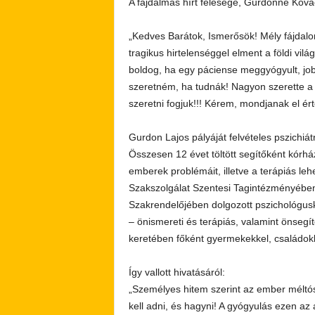
A fájdalmas hírt felesége, Gurdonné Kov
„Kedves Barátok, Ismerősök! Mély fájdalom
tragikus hirtelenséggel elment a földi vil
boldog, ha egy páciense meggyógyult, jobb
szeretném, ha tudnák! Nagyon szerette a c
szeretni fogjuk!!! Kérem, mondjanak el ért
Gurdon Lajos pályáját felvételes pszichiát
Összesen 12 évet töltött segítőként kórhá
emberek problémáit, illetve a terápiás 
Szakszolgálat Szentesi Tagintézményében, 
Szakrendelőjében dolgozott pszichológusk
– önismereti és terápiás, valamint önsegít
keretében főként gyermekekkel, családokka
Így vallott hivatásáról:
„Személyes hitem szerint az ember méltósá
kell adni, és hagyni! A gyógyulás ezen a