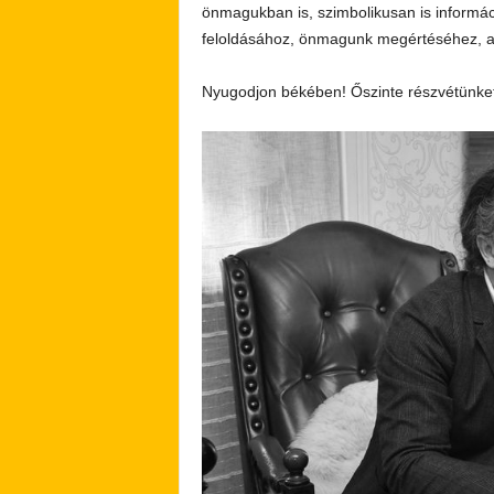
önmagukban is, szimbolikusan is informá
feloldásához, önmagunk megértéséhez, a 
Nyugodjon békében! Őszinte részvétünket 