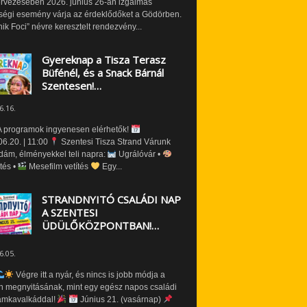
ervezésében 2026. június 26-án izgalmas
ségi esemény várja az érdeklődőket a Gödörben.
nik Foci” névre keresztelt rendezvény...
Gyereknap a Tisza Terasz
Büfénél, és a Snack Bárnál
Szentesen!…
6.16.
 programok ingyenesen elérhetők!
6.20. | 11:00
Szentesi Tisza Strand Várunk
dám, élményekkel teli napra:
Ugrálóvár •
tés •
Mesefilm vetítés
Egy...
STRANDNYITÓ CSALÁDI NAP
A SZENTESI
ÜDÜLŐKÖZPONTBAN!…
6.05.
Végre itt a nyár, és nincs is jobb módja a
n megnyitásának, mint egy egész napos családi
amkavalkáddal!
Június 21. (vasárnap)