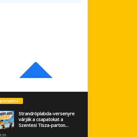
gramajánló
Strandröplabda-versenyre
várják a csapatokat a
Szentesi Tisza-parton…
8.09.