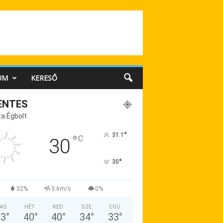
UM
KERESŐ
ENTES
a Égbolt
°
31.1
°
C
30
°
30
32%
3.6m/s
0%
AS
HÉT
KED
SZE
CSÜ
33
°
40
°
40
°
34
°
33
°