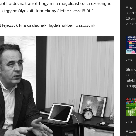
ciót hordoznak arról, hogy mi a megoldáshoz, a szorongás
A nyár
kiegyensúlyozott, termékeny élethez vezető út.”
sport 
16-án,
versen
fejezzük ki a családnak, fájdalmukban osztozunk!
2026.0
Strand
Üdülők
rátok!
a nagy
2026.0
A Sze