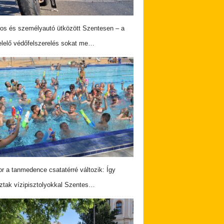
os és személyautó ütközött Szentesen – a
lelő védőfelszerelés sokat me…
r a tanmedence csatatérré változik: Így
ztak vízipisztolyokkal Szentes…