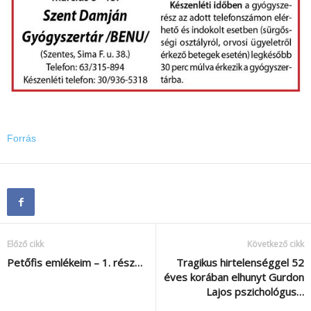
Forrás
Előző cikk
Következő cikk
Petőfis emlékeim – 1. rész…
Tragikus hirtelenséggel 52
éves korában elhunyt Gurdon
Lajos pszichológus…