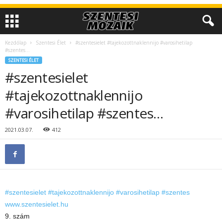
Kezdőlap
Szentesi Élet
#szentesielet #tajekozottnaklennijo #varosihetilap
#szentes…
SZENTESI ÉLET
#szentesielet
#tajekozottnaklennijo
#varosihetilap #szentes…
2021.03.07.
412
#szentesielet
#tajekozottnaklennijo
#varosihetilap
#szentes
www.szentesielet.hu
9. szám