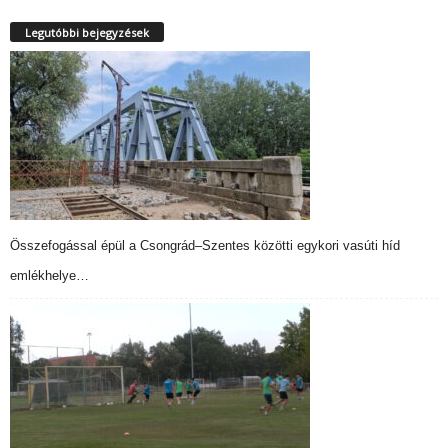
Legutóbbi bejegyzések
Összefogással épül a Csongrád–Szentes közötti egykori vasúti híd
emlékhelye…