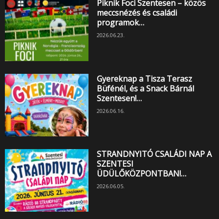
Piknik Foci Szentesen – közös
meccsnézés és családi
programok…
2026.06.23.
Gyereknap a Tisza Terasz
Büfénél, és a Snack Bárnál
Szentesen!…
2026.06.16.
STRANDNYITÓ CSALÁDI NAP A
SZENTESI
ÜDÜLŐKÖZPONTBAN!…
2026.06.05.