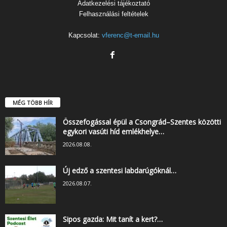
Adatkezelési tájékoztató
Felhasználási feltételek
Kapcsolat:
vferenc@t-email.hu
MÉG TÖBB HÍR
Összefogással épül a Csongrád–Szentes közötti
egykori vasúti híd emlékhelye…
2026.08.08.
Új edző a szentesi labdarúgóknál…
2026.08.07.
Sipos gazda: Mit tanít a kert?…