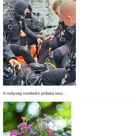
A mélység mindenkit próbára tesz….