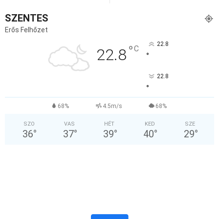
SZENTES
Erős Felhőzet
22.8
°
C
22.8
°
22.8
°
68%
4.5m/s
68%
SZO
VAS
HÉT
KED
SZE
36
°
37
°
39
°
40
°
29
°