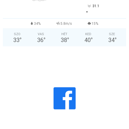
31.1
°
34%
5.8m/s
15%
SZO
VAS
HÉT
KED
SZE
33
°
36
°
38
°
40
°
34
°