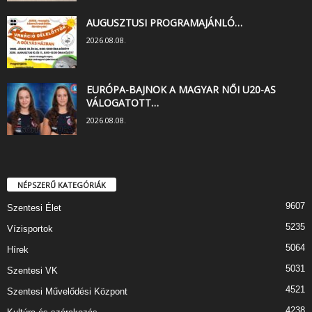
AUGUSZTUSI PROGRAMAJÁNLÓ…
2026.08.08.
EURÓPA-BAJNOK A MAGYAR NŐI U20-AS
VÁLOGATOTT…
2026.08.08.
NÉPSZERŰ KATEGÓRIÁK
9607
Szentesi Élet
5235
Vízisportok
5064
Hírek
5031
Szentesi VK
4521
Szentesi Művelődési Központ
4238