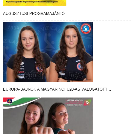
AUGUSZTUSI PROGRAMAJÁNLÓ…
EURÓPA-BAJNOK A MAGYAR NŐI U20-AS VÁLOGATOTT…