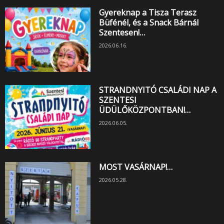
Gyereknap a Tisza Terasz
Büfénél, és a Snack Bárnál
Szentesen!…
2026.06.16.
STRANDNYITÓ CSALÁDI NAP A
SZENTESI
ÜDÜLŐKÖZPONTBAN!…
2026.06.05.
MOST VASÁRNAP!…
2026.05.28.