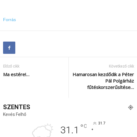
Forrás
Előző cikk
Következő cikk
Ma estére!…
Hamarosan kezdődik a Péter
Pál Polgárház
fűtéskorszerűsítése…
SZENTES
Kevés Felhő
31.7
°
C
31.1
°