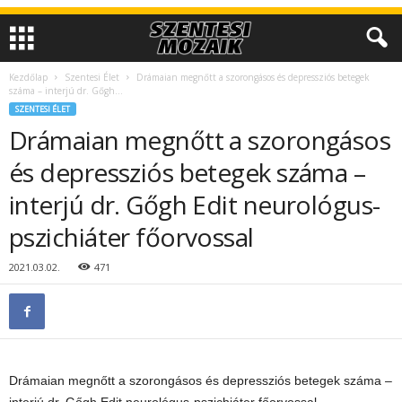
Kezdőlap
Szentesi Élet
Drámaian megnőtt a szorongásos és depressziós betegek
száma – interjú dr. Gőgh...
SZENTESI ÉLET
Drámaian megnőtt a szorongásos
és depressziós betegek száma –
interjú dr. Gőgh Edit neurológus-
pszichiáter főorvossal
2021.03.02.
471
Drámaian megnőtt a szorongásos és depressziós betegek száma –