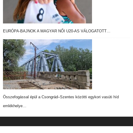
EURÓPA-BAJNOK A MAGYAR NŐI U20-AS VÁLOGATOTT…
Összefogással épül a Csongrád–Szentes közötti egykori vasúti híd
emlékhelye…