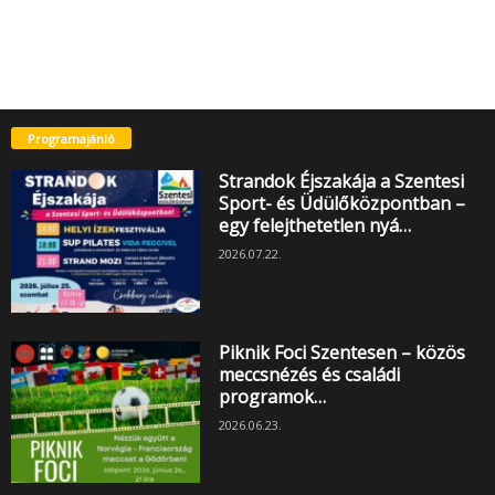
Programajánló
Strandok Éjszakája a Szentesi
Sport- és Üdülőközpontban –
egy felejthetetlen nyá…
2026.07.22.
Piknik Foci Szentesen – közös
meccsnézés és családi
programok…
2026.06.23.