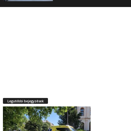
Legutóbbi bejegyzések