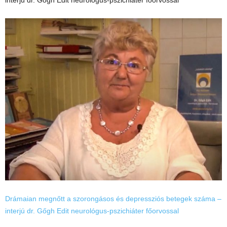
interjú dr. Gőgh Edit neurológus-pszichiáter főorvossal
Drámaian megnőtt a szorongásos és depressziós betegek száma –
interjú dr. Gőgh Edit neurológus-pszichiáter főorvossal