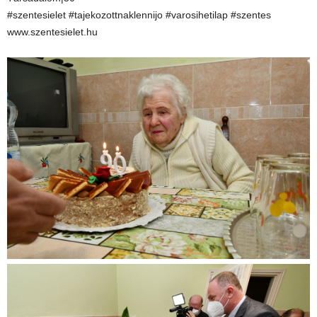
#szentesielet #tajekozottnaklennijo #varosihetilap #szentes
www.szentesielet.hu