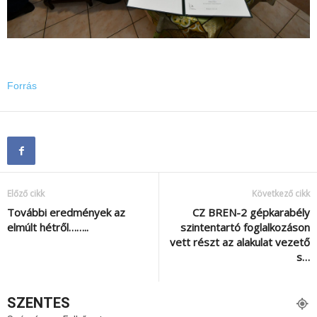
Forrás
Előző cikk
Következő cikk
További eredmények az
CZ BREN-2 gépkarabély
elmúlt hétről……..
szintentartó foglalkozáson
vett részt az alakulat vezető
s…
SZENTES