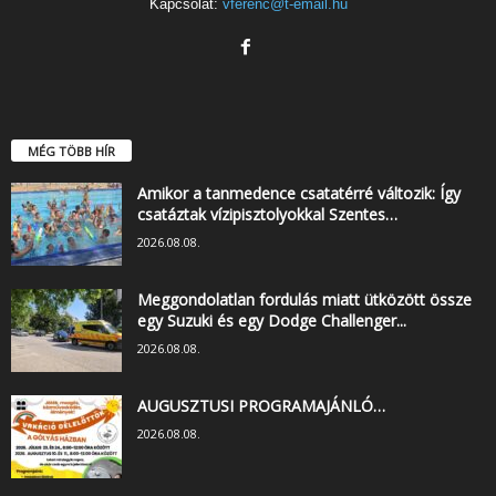
Kapcsolat:
vferenc@t-email.hu
MÉG TÖBB HÍR
Amikor a tanmedence csatatérré változik: Így
csatáztak vízipisztolyokkal Szentes…
2026.08.08.
Meggondolatlan fordulás miatt ütközött össze
egy Suzuki és egy Dodge Challenger...
2026.08.08.
AUGUSZTUSI PROGRAMAJÁNLÓ…
2026.08.08.