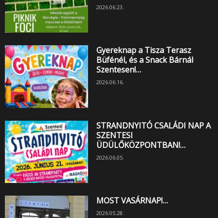
2026.06.23.
Gyereknap a Tisza Terasz
Büfénél, és a Snack Bárnál
Szentesen!…
2026.06.16.
STRANDNYITÓ CSALÁDI NAP A
SZENTESI
ÜDÜLŐKÖZPONTBAN!…
2026.06.05.
MOST VASÁRNAP!…
2026.05.28.