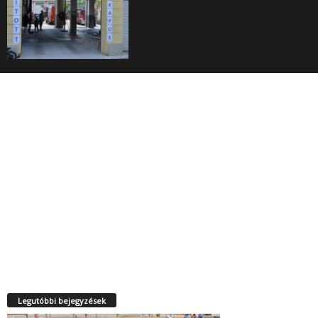
Legutóbbi bejegyzések