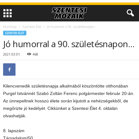
Kezdőlap
Szentesi Élet
Jó humorral a 90. születésnapon…
SZENTESI ÉLET
Jó humorral a 90. születésnapon…
2021.03.01.
468
Kilencvenedik születésnapja alkalmából köszöntötte otthonában
Purgel Istvánnét Szabó Zoltán Ferenc polgármester február 20-án.
Az ünnepeltnek hosszú élete során kijutott a nehézségekből, de
megőrizte jó kedélyét. Cikkünket a Szentesi Élet 4. oldalán
olvashatják.
8. lapszám
Társadalom|50