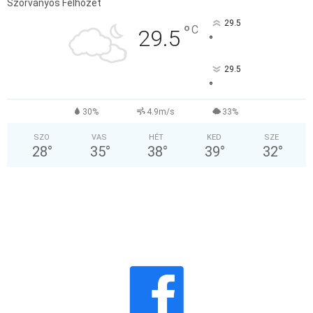
Szórványos Felhőzet
29.5
°
C
29.5
°
29.5
°
30%
4.9m/s
33%
SZO
VAS
HÉT
KED
SZE
28
°
35
°
38
°
39
°
32
°