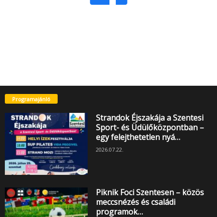
Programajánló
Strandok Éjszakája a Szentesi
Sport- és Üdülőközpontban –
egy felejthetetlen nyá…
2026.07.22.
Piknik Foci Szentesen – közös
meccsnézés és családi
programok…