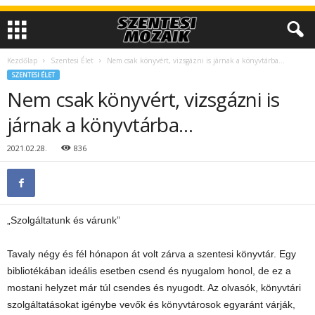
Kezdőlap
Szentesi Élet
Nem csak könyvért, vizsgázni is járnak a könyvtárba…
SZENTESI ÉLET
Nem csak könyvért, vizsgázni is
járnak a könyvtárba…
2021.02.28.
836
„Szolgáltatunk és várunk”
Tavaly négy és fél hónapon át volt zárva a szentesi könyvtár. Egy
bibliotékában ideális esetben csend és nyugalom honol, de ez a
mostani helyzet már túl csendes és nyugodt. Az olvasók, könyvtári
szolgáltatásokat igénybe vevők és könyvtárosok egyaránt várják,