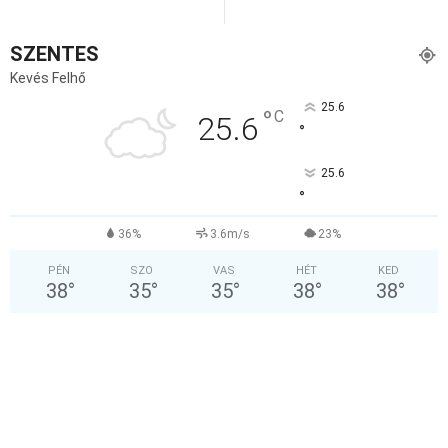
SZENTES
Kevés Felhő
25.6
°
C
25.6
°
25.6
°
36%
3.6m/s
23%
PÉN
SZO
VAS
HÉT
KED
38
°
35
°
35
°
38
°
38
°