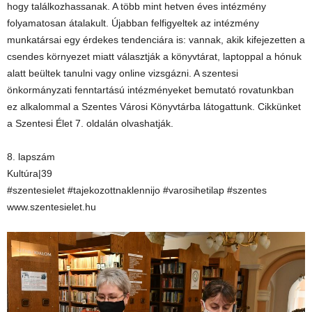
hogy találkozhassanak. A több mint hetven éves intézmény
folyamatosan átalakult. Újabban felfigyeltek az intézmény
munkatársai egy érdekes tendenciára is: vannak, akik kifejezetten a
csendes környezet miatt választják a könyvtárat, laptoppal a hónuk
alatt beültek tanulni vagy online vizsgázni. A szentesi
önkormányzati fenntartású intézményeket bemutató rovatunkban
ez alkalommal a Szentes Városi Könyvtárba látogattunk. Cikkünket
a Szentesi Élet 7. oldalán olvashatják.
8. lapszám
Kultúra|39
#szentesielet #tajekozottnaklennijo #varosihetilap #szentes
www.szentesielet.hu