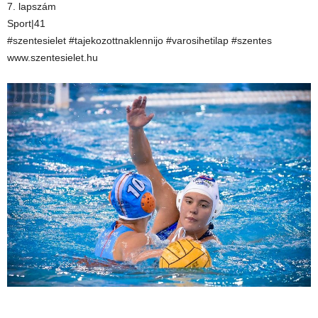
7. lapszám
Sport|41
#szentesielet #tajekozottnaklennijo #varosihetilap #szentes
www.szentesielet.hu