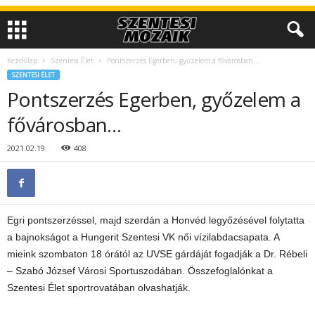
Kezdőlap
Szentesi Élet
Pontszerzés Egerben, győzelem a fővárosban…
SZENTESI ÉLET
Pontszerzés Egerben, győzelem a
fővárosban…
2021.02.19.
408
Egri pontszerzéssel, majd szerdán a Honvéd legyőzésével folytatta
a bajnokságot a Hungerit Szentesi VK női vízilabdacsapata. A
mieink szombaton 18 órától az UVSE gárdáját fogadják a Dr. Rébeli
– Szabó József Városi Sportuszodában. Összefoglalónkat a
Szentesi Élet sportrovatában olvashatják.