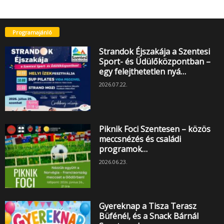
Programajánló
Strandok Éjszakája a Szentesi
Sport- és Üdülőközpontban –
egy felejthetetlen nyá…
2026.07.22.
Piknik Foci Szentesen – közös
meccsnézés és családi
programok…
2026.06.23.
Gyereknap a Tisza Terasz
Büfénél, és a Snack Bárnál