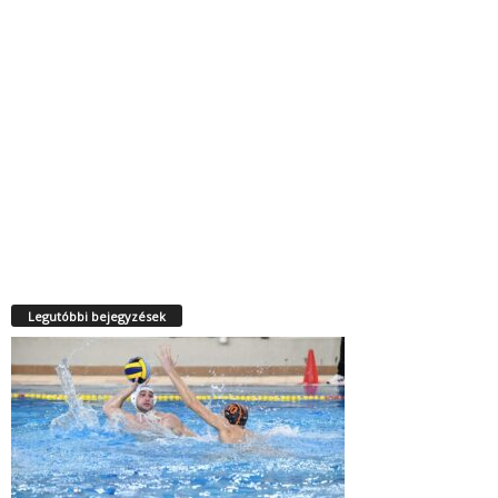
Legutóbbi bejegyzések