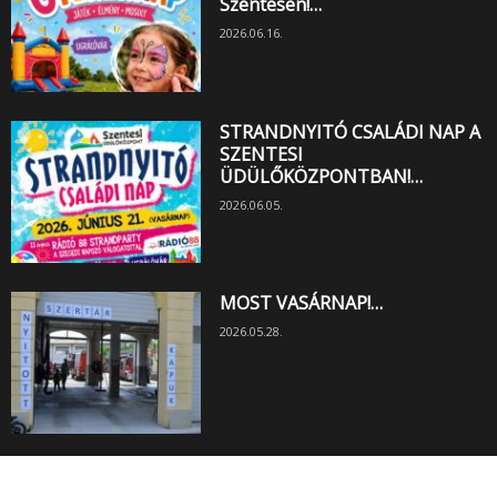
Szentesen!…
2026.06.16.
STRANDNYITÓ CSALÁDI NAP A
SZENTESI
ÜDÜLŐKÖZPONTBAN!…
2026.06.05.
MOST VASÁRNAP!…
2026.05.28.