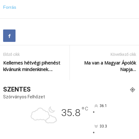
Forrás
Előző cikk
Következő cikk
Kellemes hétvégi pihenést
Ma van a Magyar Ápolók
kívánunk mindenkinek….
Napja…
SZENTES
Szórványos Felhőzet
36.1
°
C
35.8
°
33.3
°