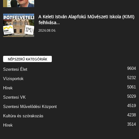
A Keleti István Alapfokú Művészeti Iskola (KIMI)
felhívása…
2026.08.06.
NÉPSZERŰ KATEGÓRIÁK
9604
Szentesi Élet
5232
Vízisportok
5061
Hírek
5029
Szentesi VK
4519
Szentesi Művelődési Központ
4238
Kultúra és szórakozás
3514
Hírek