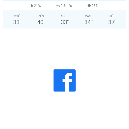
21%
0.5m/s
28%
CSÜ
PÉN
SZO
VAS
HÉT
33
°
40
°
33
°
34
°
37
°