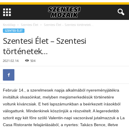
Kezdőlap
Szentesi Élet
Szentesi Élet – Szentesi történetek…
SZENTESI ÉLET
Szentesi Élet – Szentesi
történetek…
2021.02.14.
504
Február 14., a szerelmesek napja alkalmából nyereményjátékra
invitáltuk olvasóinkat, melyben megismerkedésük történetére
voltunk kíváncsiak. E heti lapszámunkban a beérkezett írásokból
válogattunk. Mindenkinek köszönjük a részvételt. A legeredetibb
sztorit egy két főre szóló Valentin-napi vacsorával jutalmazzuk a La
Casa Ristorante felajánlásából, a nyertes: Takács Bence, illetve