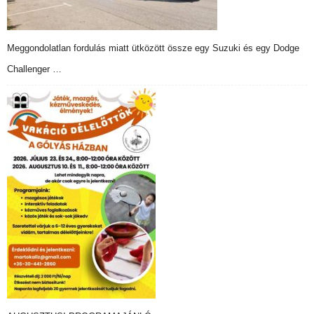
Meggondolatlan fordulás miatt ütközött össze egy Suzuki és egy Dodge
Challenger …