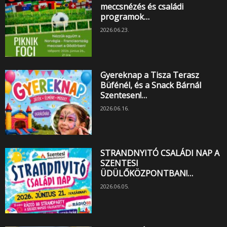
meccsnézés és családi
programok…
2026.06.23.
Gyereknap a Tisza Terasz
Büfénél, és a Snack Bárnál
Szentesen!…
2026.06.16.
STRANDNYITÓ CSALÁDI NAP A
SZENTESI
ÜDÜLŐKÖZPONTBAN!…
2026.06.05.