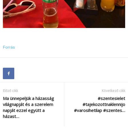
Forrás
Előző cikk
Következő cikk
Ma ünnepeljük a házasság
#szentesielet
világnapját és a szerelem
#tajekozottnaklennijo
napját ezzel együtt a
#varosihetilap #szentes…
házast…