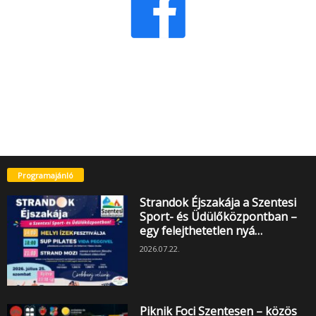
Programajánló
Strandok Éjszakája a Szentesi
Sport- és Üdülőközpontban –
egy felejthetetlen nyá…
2026.07.22.
Piknik Foci Szentesen – közös