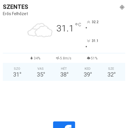
SZENTES
Erős Felhőzet
32.2
°
C
31.1
°
31.1
°
34%
5.8m/s
51%
SZO
VAS
HÉT
KED
SZE
31
°
35
°
38
°
39
°
32
°