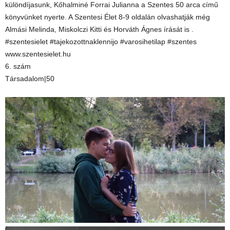
különdíjasunk, Kőhalminé Forrai Julianna a Szentes 50 arca című
könyvünket nyerte. A Szentesi Élet 8-9 oldalán olvashatják még
Almási Melinda, Miskolczi Kitti és Horváth Ágnes írását is .
#szentesielet #tajekozottnaklennijo #varosihetilap #szentes
www.szentesielet.hu
6. szám
Társadalom|50