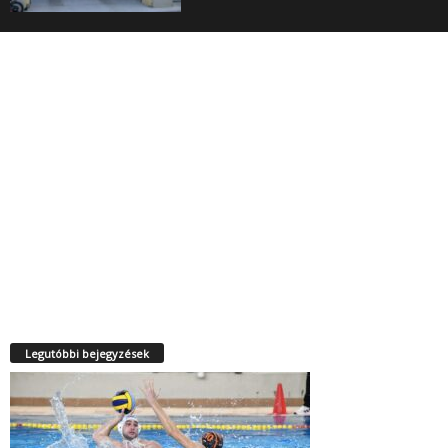
Legutóbbi bejegyzések