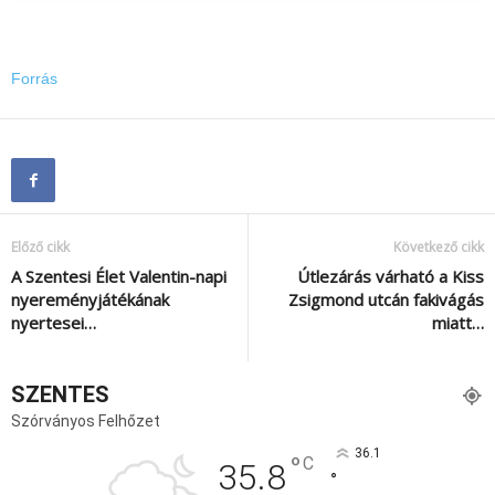
Forrás
Előző cikk
Következő cikk
A Szentesi Élet Valentin-napi
Útlezárás várható a Kiss
nyereményjátékának
Zsigmond utcán fakivágás
nyertesei…
miatt…
SZENTES
Szórványos Felhőzet
36.1
°
C
35.8
°