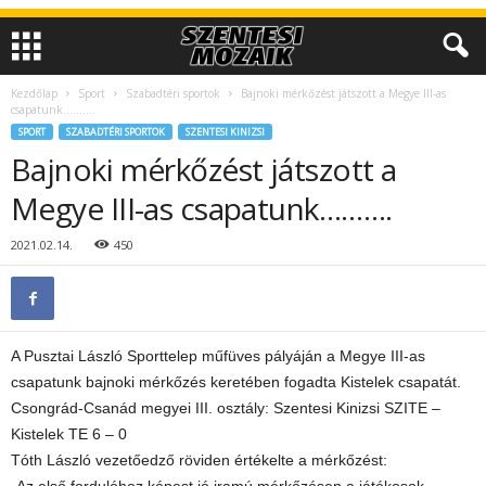
Kezdőlap
Sport
Szabadtéri sportok
Bajnoki mérkőzést játszott a Megye III-as
csapatunk……….
SPORT
SZABADTÉRI SPORTOK
SZENTESI KINIZSI
Bajnoki mérkőzést játszott a
Megye III-as csapatunk……….
2021.02.14.
450
A Pusztai László Sporttelep műfüves pályáján a Megye III-as
csapatunk bajnoki mérkőzés keretében fogadta Kistelek csapatát.
Csongrád-Csanád megyei III. osztály: Szentesi Kinizsi SZITE –
Kistelek TE 6 – 0
Tóth László vezetőedző röviden értékelte a mérkőzést: