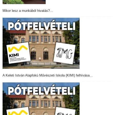
Mikor lesz a munkából hivatás?…
A Keleti István Alapfokú Művészeti Iskola (KIMI) felhívása…