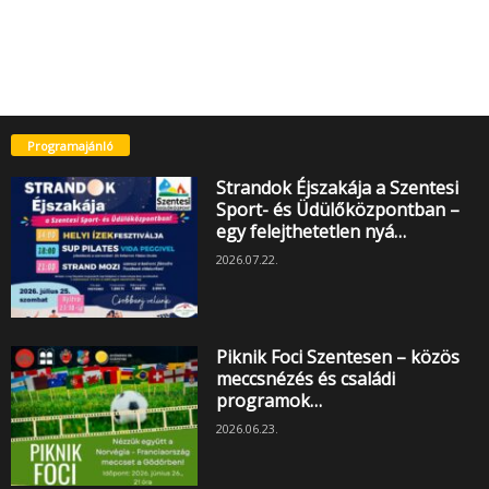
Programajánló
Strandok Éjszakája a Szentesi
Sport- és Üdülőközpontban –
egy felejthetetlen nyá…
2026.07.22.
Piknik Foci Szentesen – közös
meccsnézés és családi
programok…
2026.06.23.