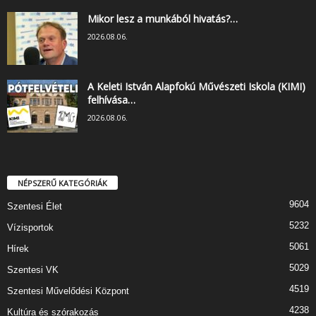
Mikor lesz a munkából hivatás?…
2026.08.06.
A Keleti István Alapfokú Művészeti Iskola (KIMI)
felhívása…
2026.08.06.
NÉPSZERŰ KATEGÓRIÁK
9604
Szentesi Élet
5232
Vízisportok
5061
Hírek
5029
Szentesi VK
4519
Szentesi Művelődési Központ
4238
Kultúra és szórakozás