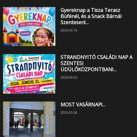
Gyereknap a Tisza Terasz
Büfénél, és a Snack Bárnál
Szentesen!…
2026.06.16.
STRANDNYITÓ CSALÁDI NAP A
SZENTESI
ÜDÜLŐKÖZPONTBAN!…
2026.06.05.
MOST VASÁRNAP!…
2026.05.28.