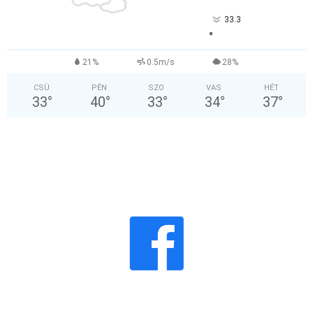
33.3
°
21%
0.5m/s
28%
CSÜ
PÉN
SZO
VAS
HÉT
33
°
40
°
33
°
34
°
37
°