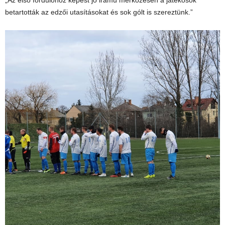
„Az első fordulóhoz képest jó iramú mérkőzésen a játékosok
betartották az edzői utasításokat és sok gólt is szereztünk.”