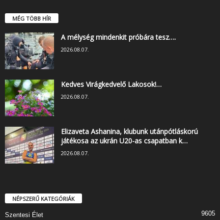
MÉG TÖBB HÍR
A mélység mindenkit próbára tesz….
2026.08.07.
Kedves Virágkedvelő Lakosok!…
2026.08.07.
Elizaveta Ashanina, klubunk utánpótláskorú
játékosa az ukrán U20-as csapatban k…
2026.08.07.
NÉPSZERŰ KATEGÓRIÁK
9605
Szentesi Élet