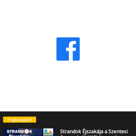
Programajánló
Strandok Éjszakája a Szentesi