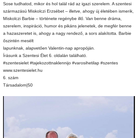
Sose tudhatod, mikor és hol talál rád az igazi szerelem. A szentesi
származású Miskolczi Erzsébet – illetve, ahogy új életében ismerik,
Miskolczi Barbie – története regénybe illő. Van benne dráma,
szerelem, inspiráció, humor és pikáns jelenetek, de megfér benne
a hazaszeretet is, ahogy a nagy rendező, a sors alakította. Barbie
őszintén mesélt
lapunknak, alapvetően Valentin-nap apropóján.
Írásunk a Szentesi Élet 6. oldalán található.
#szentesielet #tajekozottnaklennijo #varosihetilap #szentes
www.szentesielet.hu
6. szám
Társadalom|50