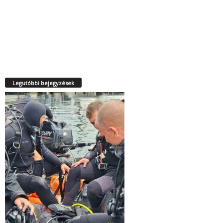
Legutóbbi bejegyzések