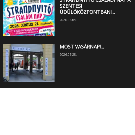
STRANDNYITÓ CSALÁDI NAP A
SZENTESI
ÜDÜLŐKÖZPONTBAN!…
2026.06.05.
MOST VASÁRNAP!…
2026.05.28.