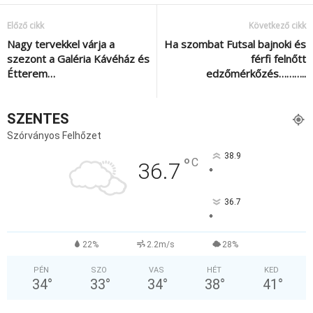
Előző cikk
Következő cikk
Nagy tervekkel várja a
Ha szombat Futsal bajnoki és
szezont a Galéria Kávéház és
férfi felnőtt
Étterem…
edzőmérkőzés………..
SZENTES
Szórványos Felhőzet
38.9
°
C
36.7
°
36.7
°
22%
2.2m/s
28%
PÉN
SZO
VAS
HÉT
KED
34
°
33
°
34
°
38
°
41
°