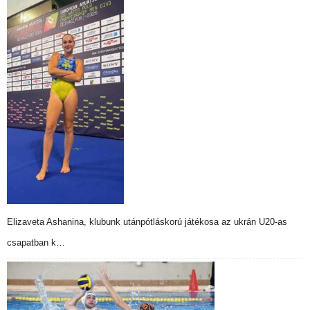
Elizaveta Ashanina, klubunk utánpótláskorú játékosa az ukrán U20-as
csapatban k…