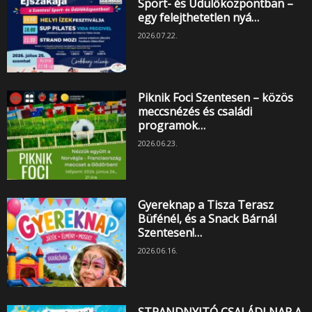
Sport- és Üdülőközpontban –
egy felejthetetlen nyá…
2026.07.22.
Piknik Foci Szentesen – közös
meccsnézés és családi
programok…
2026.06.23.
Gyereknap a Tisza Terasz
Büfénél, és a Snack Bárnál
Szentesen!…
2026.06.16.