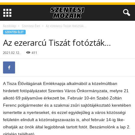
Kezdőlap
Szentesi Élet
Az ezerarcú Tiszát fotózták…
SZENTESI ÉLET
Az ezerarcú Tiszát fotózták…
2021.02.12.
411
A Tisza Élővilágának Emléknapja alkalmából a közelmúltban
hirdetett fotópályázatot Szentes Város Önkormányzata, melyre 21
alkotó 69 pályaműve érkezett be. Február 10-én Szabó Zoltán
Ferenc polgármester és a szakmai zsűri sajtótájékoztató keretében
ismertette a nyerteseket, és ezzel egyidejűleg a város közösségi
felületén elindult a közönségszavazás is, ahol február 14-ig like-
olhatják az önök által legjobbnak tartott fotót. Beszámolónk a lap 2.
oldalán található.