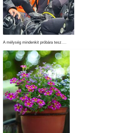
A mélység mindenkit próbára tesz….