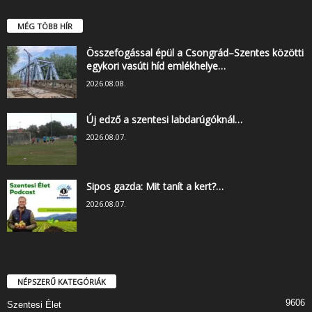
MÉG TÖBB HÍR
Összefogással épül a Csongrád–Szentes közötti
egykori vasúti híd emlékhelye…
2026.08.08.
Új edző a szentesi labdarúgóknál…
2026.08.07.
Sipos gazda: Mit tanít a kert?…
2026.08.07.
NÉPSZERŰ KATEGÓRIÁK
9606
Szentesi Élet