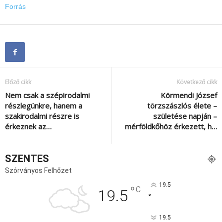
Forrás
Előző cikk
Következő cikk
Nem csak a szépirodalmi
Körmendi József
részlegünkre, hanem a
törzszászlós élete –
szakirodalmi részre is
születése napján –
érkeznek az…
mérföldkőhöz érkezett, h…
SZENTES
Szórványos Felhőzet
19.5
°
C
19.5
°
19.5