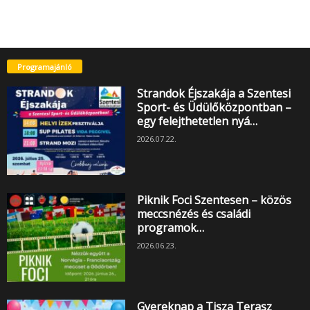
Programajánló
Strandok Éjszakája a Szentesi
Sport- és Üdülőközpontban –
egy felejthetetlen nyá…
2026.07.22.
Piknik Foci Szentesen – közös
meccsnézés és családi
programok…
2026.06.23.
Gyereknap a Tisza Terasz