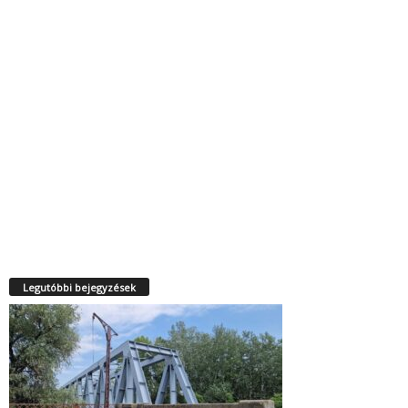
Legutóbbi bejegyzések