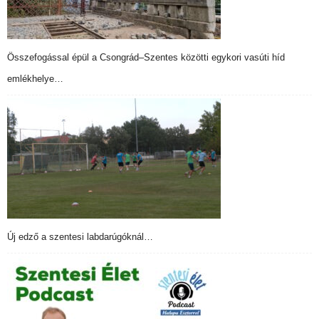
Összefogással épül a Csongrád–Szentes közötti egykori vasúti híd
emlékhelye…
Új edző a szentesi labdarúgóknál…