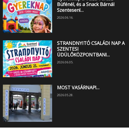
Büfénél, és a Snack Bárnál
Szentesen!…
2026.06.16.
STRANDNYITÓ CSALÁDI NAP A
SZENTESI
ÜDÜLŐKÖZPONTBAN!…
2026.06.05.
MOST VASÁRNAP!…
2026.05.28.