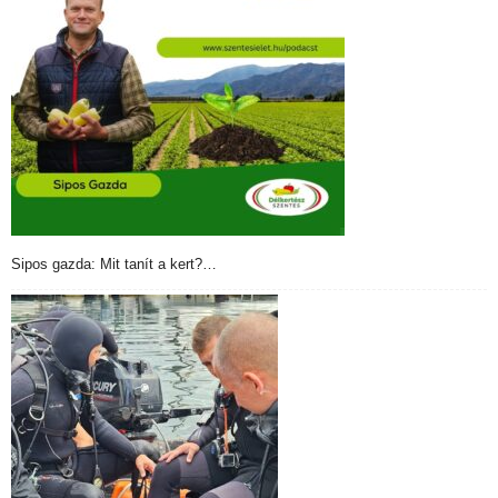
Sipos gazda: Mit tanít a kert?…