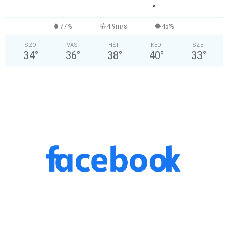
°
77%
4.9m/s
45%
SZO
VAS
HÉT
KED
SZE
34
°
36
°
38
°
40
°
33
°