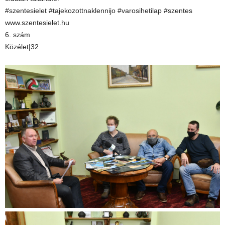
#szentesielet #tajekozottnaklennijo #varosihetilap #szentes
www.szentesielet.hu
6. szám
Közélet|32