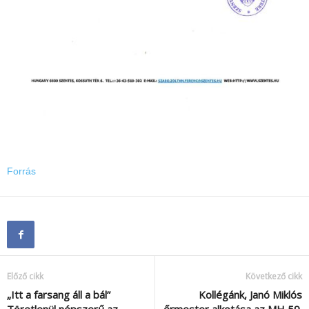
Forrás
Előző cikk
Következő cikk
„Itt a farsang áll a bál”
Kollégánk, Janó Miklós