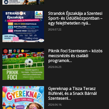
Strandok Éjszakája a Szentesi
Sport- és Üdülőközpontban –
egy felejthetetlen nyá…
2026.07.22.
Piknik Foci Szentesen – közös
meccsnézés és családi
programok…
2026.06.23.
Gyereknap a Tisza Terasz
Büfénél, és a Snack Bárnál
Szentesen!…
2026.06.16.