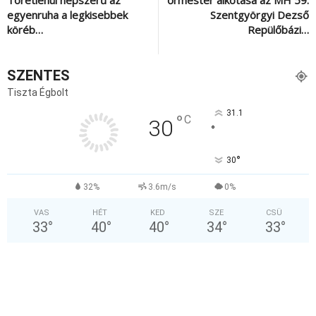
Töretlenül népszerű az
őrmester alkotása az MH 59.
egyenruha a legkisebbek
Szentgyörgyi Dezső
köréb…
Repülőbázi…
SZENTES
Tiszta Égbolt
31.1
°
C
30
°
°
30
32%
3.6m/s
0%
VAS
HÉT
KED
SZE
CSÜ
33
°
40
°
40
°
34
°
33
°