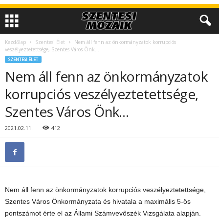
Kezdőlap
Szentesi Élet
Nem áll fenn az önkormányzatok korrupciós
veszélyeztetettsége, Szentes Város Önk…
SZENTESI ÉLET
Nem áll fenn az önkormányzatok
korrupciós veszélyeztetettsége,
Szentes Város Önk…
2021.02.11.
412
Nem áll fenn az önkormányzatok korrupciós veszélyeztetettsége,
Szentes Város Önkormányzata és hivatala a maximális 5-ös
pontszámot érte el az Állami Számvevőszék Vizsgálata alapján.