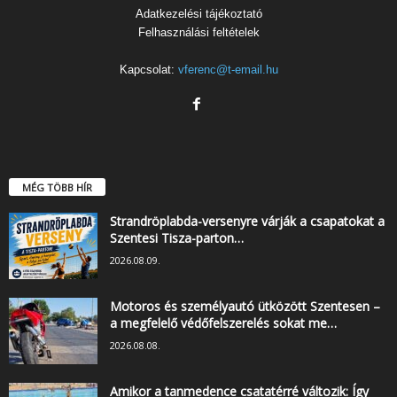
Adatkezelési tájékoztató
Felhasználási feltételek
Kapcsolat:
vferenc@t-email.hu
MÉG TÖBB HÍR
Strandröplabda-versenyre várják a csapatokat a
Szentesi Tisza-parton…
2026.08.09.
Motoros és személyautó ütközött Szentesen –
a megfelelő védőfelszerelés sokat me…
2026.08.08.
Amikor a tanmedence csatatérré változik: Így