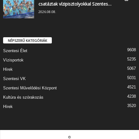
csatáztak vízipisztolyokkal Szentes…
2026.08.08.
NÉPSZERŰ KATEGÓRIÁK
9608
Szentesi Élet
5235
Vízisportok
5067
Hírek
5031
Szentesi VK
4521
Szentesi Művelődési Központ
4238
Kultúra és szórakozás
3520
Hírek
©