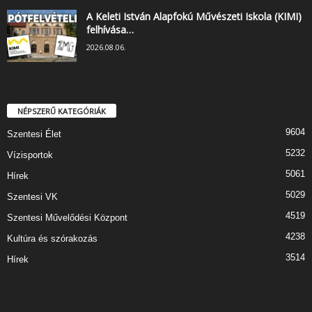
A Keleti István Alapfokú Művészeti Iskola (KIMI)
felhívása…
2026.08.06.
NÉPSZERŰ KATEGÓRIÁK
9604
Szentesi Élet
5232
Vízisportok
5061
Hírek
5029
Szentesi VK
4519
Szentesi Művelődési Központ
4238
Kultúra és szórakozás
3514
Hírek