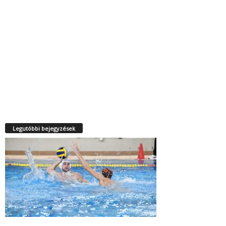
Legutóbbi bejegyzések