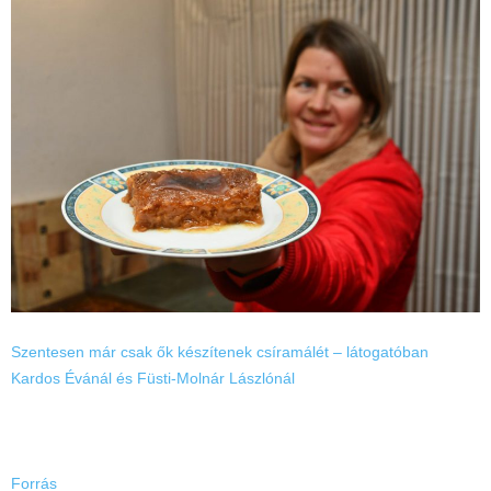
Szentesen már csak ők készítenek csíramálét – látogatóban
Kardos Évánál és Füsti-Molnár Lászlónál
Forrás