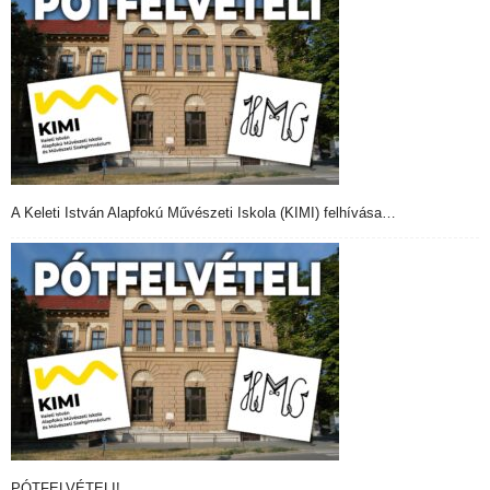
A Keleti István Alapfokú Művészeti Iskola (KIMI) felhívása…
PÓTFELVÉTELI!…