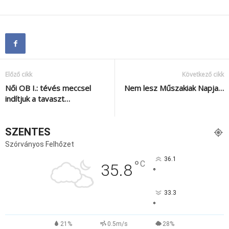
Előző cikk
Következő cikk
Női OB I.: tévés meccsel
Nem lesz Műszakiak Napja…
indítjuk a tavaszt…
SZENTES
Szórványos Felhőzet
36.1
°
C
35.8
°
33.3
°
21%
0.5m/s
28%