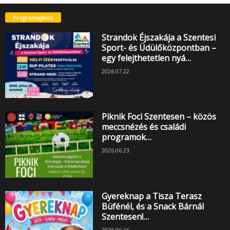
Programajánló
Strandok Éjszakája a Szentesi
Sport- és Üdülőközpontban –
egy felejthetetlen nyá…
2026.07.22.
Piknik Foci Szentesen – közös
meccsnézés és családi
programok…
2026.06.23.
Gyereknap a Tisza Terasz
Büfénél, és a Snack Bárnál
Szentesen!…
2026.06.16.