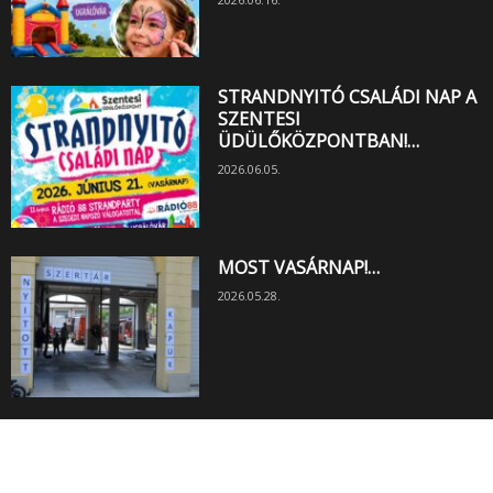
STRANDNYITÓ CSALÁDI NAP A
SZENTESI
ÜDÜLŐKÖZPONTBAN!…
2026.06.05.
MOST VASÁRNAP!…
2026.05.28.