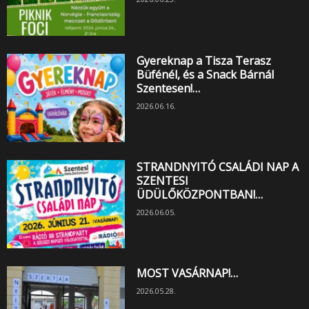
Gyereknap a Tisza Terasz
Büfénél, és a Snack Bárnál
Szentesen!…
2026.06.16.
STRANDNYITÓ CSALÁDI NAP A
SZENTESI
ÜDÜLŐKÖZPONTBAN!…
2026.06.05.
MOST VASÁRNAP!…
2026.05.28.