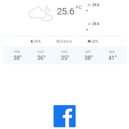
25.6
°
C
25.6
°
25.6
°
36%
3.6m/s
28%
PÉN
SZO
VAS
HÉT
KED
38
°
36
°
35
°
38
°
41
°