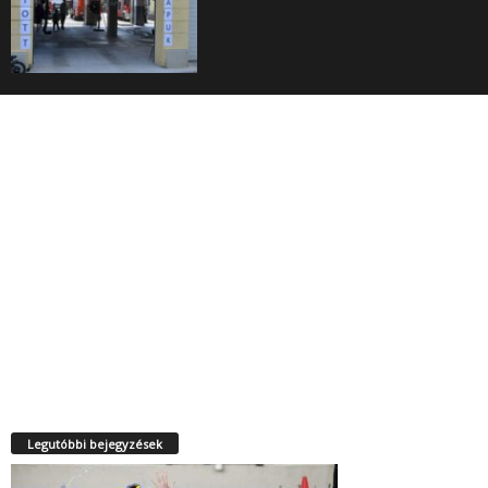
Legutóbbi bejegyzések