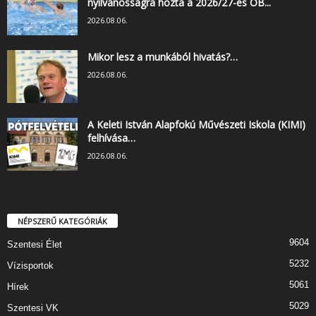
nyilvánosságra hozta a 2026/27-es OB...
2026.08.06.
Mikor lesz a munkából hivatás?…
2026.08.06.
A Keleti István Alapfokú Művészeti Iskola (KIMI)
felhívása…
2026.08.06.
NÉPSZERŰ KATEGÓRIÁK
9604
Szentesi Élet
5232
Vízisportok
5061
Hírek
5029
Szentesi VK