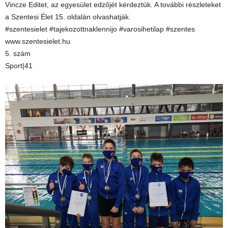
Vincze Editet, az egyesület edzőjét kérdeztük. A további részleteket
a Szentesi Élet 15. oldalán olvashatják.
#szentesielet #tajekozottnaklennijo #varosihetilap #szentes
www.szentesielet.hu
5. szám
Sport|41