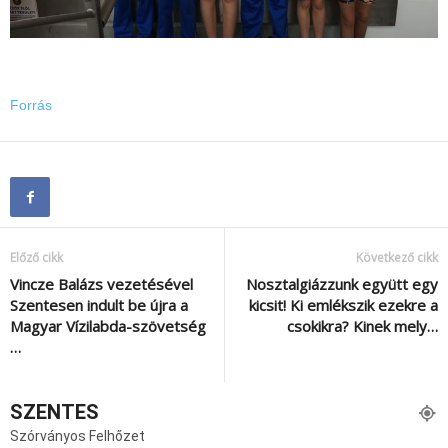
Forrás
Előző cikk
Következő cikk
Vincze Balázs vezetésével
Nosztalgiázzunk együtt egy
Szentesen indult be újra a
kicsit! Ki emlékszik ezekre a
Magyar Vízilabda-szövetség
csokikra? Kinek mely…
…
SZENTES
Szórványos Felhőzet