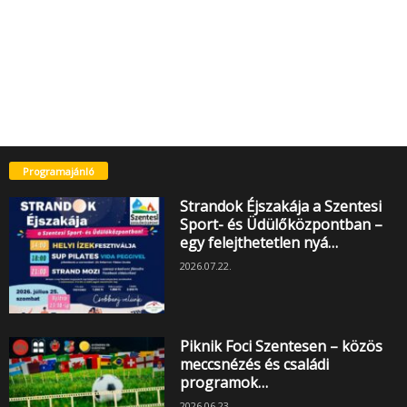
Programajánló
Strandok Éjszakája a Szentesi
Sport- és Üdülőközpontban –
egy felejthetetlen nyá…
2026.07.22.
Piknik Foci Szentesen – közös
meccsnézés és családi
programok…
2026.06.23.