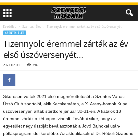
Kezdőlap
Szentesi Élet
Tizennyolc éremmel zárták az év első úszóversenyét…
SZENTESI ÉLET
Tizennyolc éremmel zárták az év
első úszóversenyét…
2021.02.08.
396
Sikeresen vették 2021 első megmérettetését a Szentes Városi
Úszó Club sportolói, akik Kecskeméten, a X. Arany-homok Kupa
úszóversenyen álltak startkőre január 30-31-én. A fiatalok 18
éremmel zárták a kétnapos viadalt. További siker, hogy az
egyesület négy úszóját beválasztották a Jövő Bajnokai után-
pótlásprogram idei keretébe. Az aktualitásokról Dr. Rébeli-Szabóné