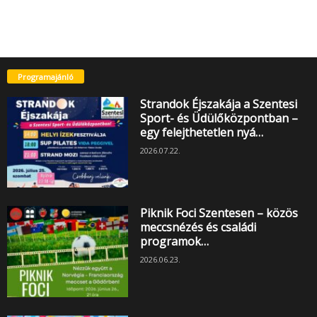
Programajánló
Strandok Éjszakája a Szentesi
Sport- és Üdülőközpontban –
egy felejthetetlen nyá…
2026.07.22.
Piknik Foci Szentesen – közös
meccsnézés és családi
programok…
2026.06.23.