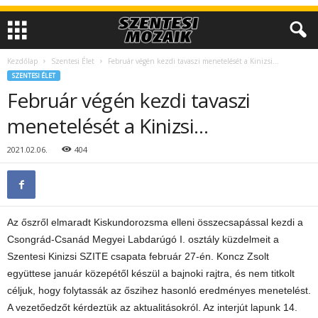
Kezdőlap
Szentesi Élet
Február végén kezdi tavaszi menetelését a Kinizsi…
SZENTESI ÉLET
Február végén kezdi tavaszi
menetelését a Kinizsi…
2021.02.06.
404
Az őszről elmaradt Kiskundorozsma elleni összecsapással kezdi a
Csongrád-Csanád Megyei Labdarúgó I. osztály küzdelmeit a
Szentesi Kinizsi SZITE csapata február 27-én. Koncz Zsolt
együttese január közepétől készül a bajnoki rajtra, és nem titkolt
céljuk, hogy folytassák az őszihez hasonló eredményes menetelést.
A vezetőedzőt kérdeztük az aktualitásokról. Az interjút lapunk 14.