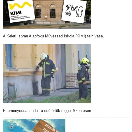
A Keleti István Alapfokú Művészeti Iskola (KIMI) felhívása…
Eseménydúsan indult a csütörtök reggel Szentesen…