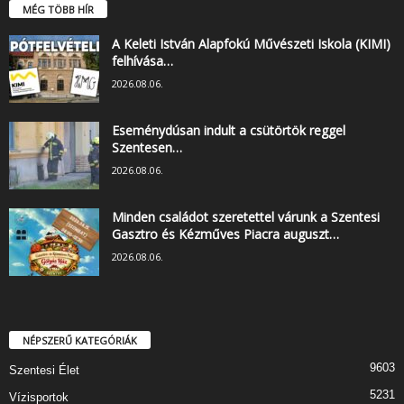
MÉG TÖBB HÍR
A Keleti István Alapfokú Művészeti Iskola (KIMI)
felhívása…
2026.08.06.
Eseménydúsan indult a csütörtök reggel
Szentesen…
2026.08.06.
Minden családot szeretettel várunk a Szentesi
Gasztro és Kézműves Piacra auguszt…
2026.08.06.
NÉPSZERŰ KATEGÓRIÁK
9603
Szentesi Élet
5231
Vízisportok