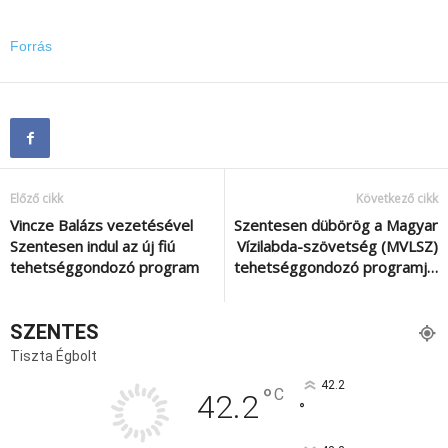
Forrás
Előző cikk
Következő cikk
Vincze Balázs vezetésével
Szentesen dübörög a Magyar
Szentesen indul az új fiú
Vízilabda-szövetség (MVLSZ)
tehetséggondozó program
tehetséggondozó programj…
SZENTES
Tiszta Égbolt
42.2
°
C
42.2
°