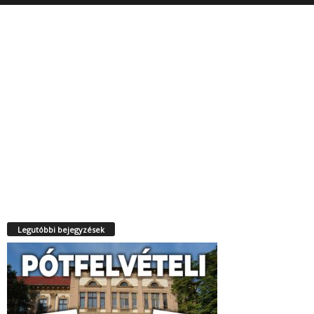
Legutóbbi bejegyzések