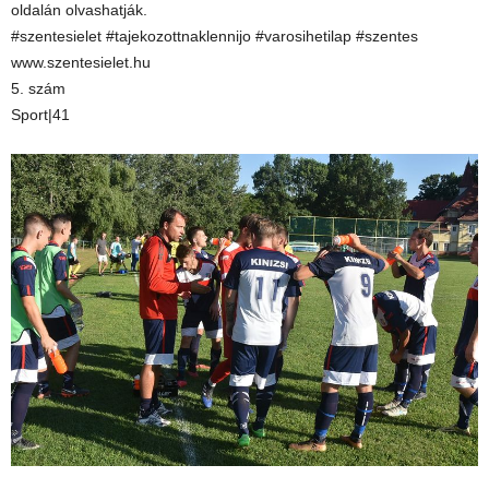
oldalán olvashatják.
#szentesielet #tajekozottnaklennijo #varosihetilap #szentes
www.szentesielet.hu
5. szám
Sport|41