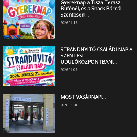
Gyereknap a Tisza Terasz
Büfénél, és a Snack Bárnál
Szentesen!…
2026.06.16.
STRANDNYITÓ CSALÁDI NAP A
SZENTESI
ÜDÜLŐKÖZPONTBAN!…
2026.06.05.
MOST VASÁRNAP!…
2026.05.28.