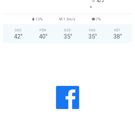
42.2
°
13%
1.3m/s
7%
CSÜ
PÉN
SZO
VAS
HÉT
42
°
40
°
35
°
35
°
38
°