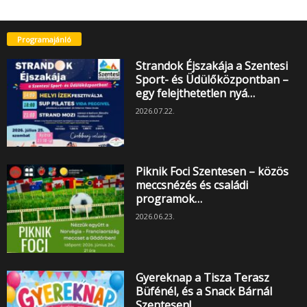
Programajánló
Strandok Éjszakája a Szentesi
Sport- és Üdülőközpontban –
egy felejthetetlen nyá…
2026.07.22.
Piknik Foci Szentesen – közös
meccsnézés és családi
programok…
2026.06.23.
Gyereknap a Tisza Terasz
Büfénél, és a Snack Bárnál
Szentesen!…