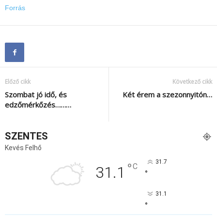
Forrás
Előző cikk
Következő cikk
Szombat jó idő, és
Két érem a szezonnyitón…
edzőmérkőzés………
SZENTES
Kevés Felhő
31.7
°
C
31.1
°
31.1
°