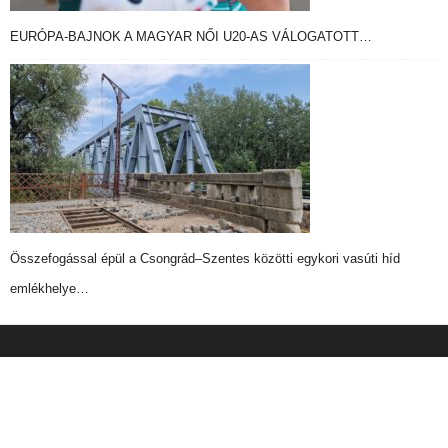
EURÓPA-BAJNOK A MAGYAR NŐI U20-AS VÁLOGATOTT…
Összefogással épül a Csongrád–Szentes közötti egykori vasúti híd
emlékhelye…