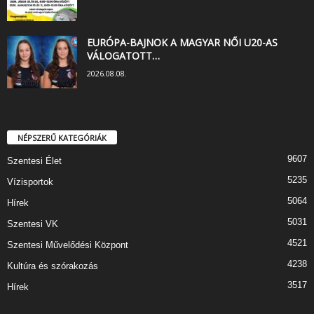
EURÓPA-BAJNOK A MAGYAR NŐI U20-AS
VÁLOGATOTT…
2026.08.08.
NÉPSZERŰ KATEGÓRIÁK
9607
Szentesi Élet
5235
Vízisportok
5064
Hírek
5031
Szentesi VK
4521
Szentesi Művelődési Központ
4238
Kultúra és szórakozás
3517
Hírek