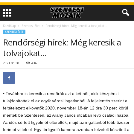
Kezdőlap
Szentesi Élet
Rendőrségi hírek: Még keresik a tolvajokat…
SZENTESI ÉLET
Rendőrségi hírek: Még keresik a
tolvajokat…
2021.01.30.
436
• Továbbra is keresik a rendőrök azt a két nőt, akik készpénzt
tulajdonítottak el az egyik városi ingatlanból. A feljelentés szerint a
feltételezett elkövetők 2020. november 18-án 12 óra 30 perc körül
mentek be Szentesen, az Arany János utcában lévő családi házba.
Az idős sértett figyelmét elterelték, majd az ingatlanból több tízezer
forintot vittek el. Egy térfigyelő kamera azonban felvételt készített a