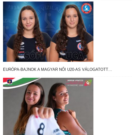
EURÓPA-BAJNOK A MAGYAR NŐI U20-AS VÁLOGATOTT…