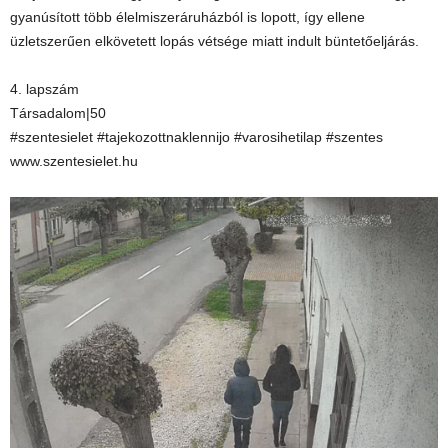
gyanúsított több élelmiszeráruházból is lopott, így ellene
üzletszerűen elkövetett lopás vétsége miatt indult büntetőeljárás.
4. lapszám
Társadalom|50
#szentesielet #tajekozottnaklennijo #varosihetilap #szentes
www.szentesielet.hu