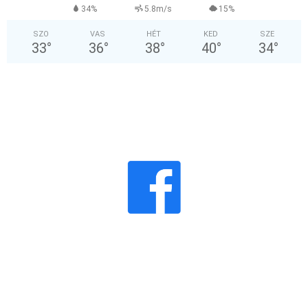
34%
5.8m/s
15%
SZO
VAS
HÉT
KED
SZE
33
°
36
°
38
°
40
°
34
°