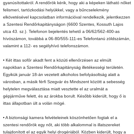
gyanúsítottakról. A rendőrök kérik, hogy aki a képeken látható nőket
felismeri, tartózkodási helyükkel, vagy a bűncselekmény
elkövetésével kapcsolatban információval rendelkezik, jelentkezzen
a Szentesi Rendőrkapitányságon (6600 Szentes, Kossuth Lajos
utca 43. sz.). Telefonon bejelentés tehető a 06/62/562-400-as
hívószámon, továbbá a 06-80/555-111-es Telefontanú zöldszámán,
valamint a 112- es segélyhívó telefonszámon.
• Két ittas sofőr akadt fent a közúti ellenőrzésen az elmúlt
napokban a Szentesi Rendőrkapitányság illetékességi területén.
Egyikük január 18-án vezetett alkoholos befolyásoltság alatt a
városban, a másik férfi Szegvár és Mindszent között a sebesség
helytelen megválasztása miatt vesztette el az uralmát a
gépjárműve felett, és az árokba borult. Később kiderült, hogy ő is
ittas állapotban ült a volán mögé.
• A biztonsági kamera felvételeinek köszönhetően fogtak el a
szentesi rendőrök egy nőt, aki több alkalommal is illatszereket
tulajdonított el az egyik helyi drogériából. Közben kiderült, hogy a