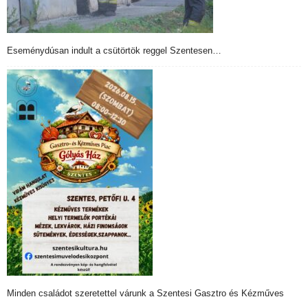
Eseménydúsan indult a csütörtök reggel Szentesen…
Minden családot szeretettel várunk a Szentesi Gasztro és Kézműves