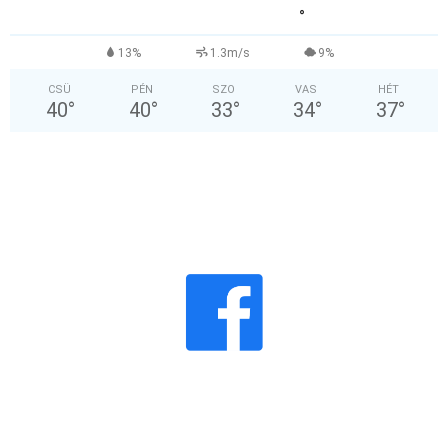
°
13%
1.3m/s
9%
CSÜ
PÉN
SZO
VAS
HÉT
40
°
40
°
33
°
34
°
37
°