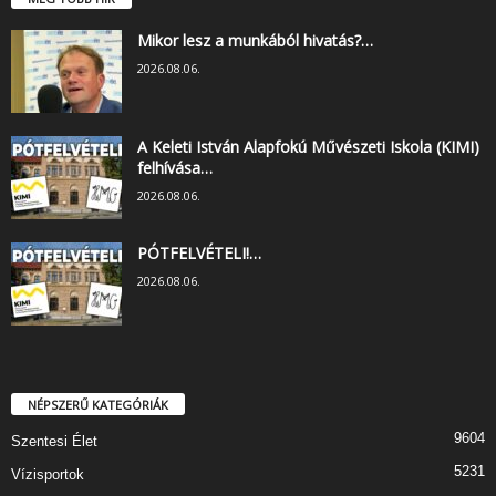
Mikor lesz a munkából hivatás?…
2026.08.06.
A Keleti István Alapfokú Művészeti Iskola (KIMI)
felhívása…
2026.08.06.
PÓTFELVÉTELI!…
2026.08.06.
NÉPSZERŰ KATEGÓRIÁK
9604
Szentesi Élet
5231
Vízisportok