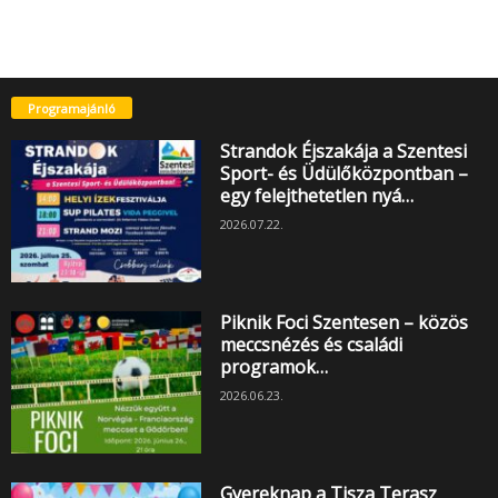
Programajánló
Strandok Éjszakája a Szentesi
Sport- és Üdülőközpontban –
egy felejthetetlen nyá…
2026.07.22.
Piknik Foci Szentesen – közös
meccsnézés és családi
programok…
2026.06.23.
Gyereknap a Tisza Terasz