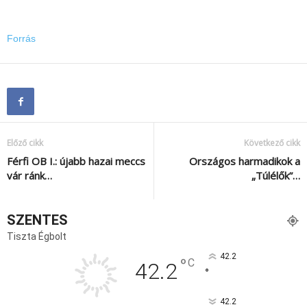
Forrás
Előző cikk
Következő cikk
Férfi OB I.: újabb hazai meccs
Országos harmadikok a
vár ránk…
„Túlélők”…
SZENTES
Tiszta Égbolt
42.2
°
C
42.2
°
42.2