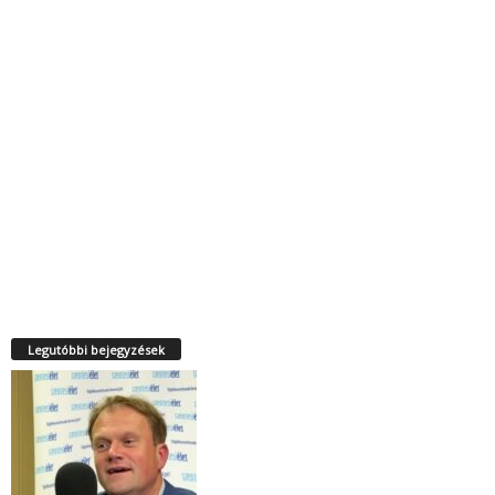
Legutóbbi bejegyzések