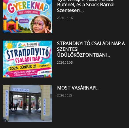
Büfénél, és a Snack Bárnál
Szentesen!…
2026.06.16.
STRANDNYITÓ CSALÁDI NAP A
SZENTESI
ÜDÜLŐKÖZPONTBAN!…
2026.06.05.
MOST VASÁRNAP!…
2026.05.28.