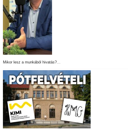
Mikor lesz a munkából hivatás?…