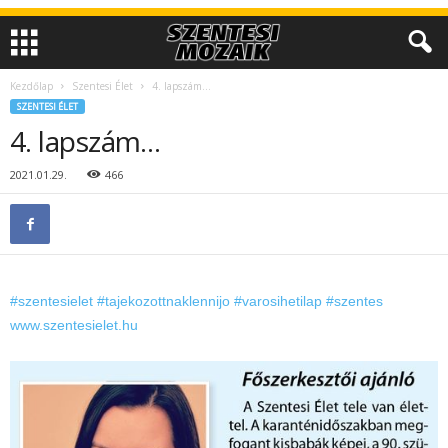
Kezdőlap
Szentesi Élet
4. lapszám…
SZENTESI ÉLET
4. lapszám…
2021.01.29.
466
#szentesielet
#tajekozottnaklennijo
#varosihetilap
#szentes
www.szentesielet.hu