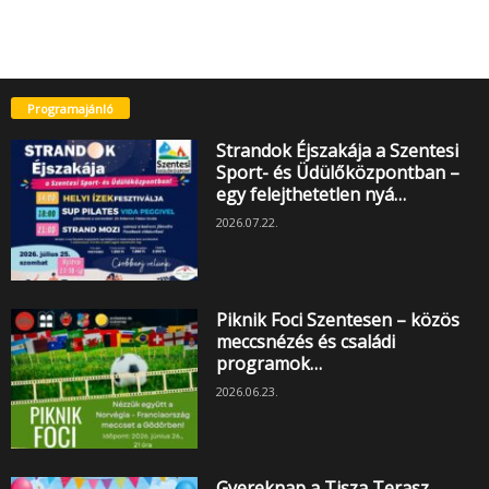
Programajánló
Strandok Éjszakája a Szentesi
Sport- és Üdülőközpontban –
egy felejthetetlen nyá…
2026.07.22.
Piknik Foci Szentesen – közös
meccsnézés és családi
programok…
2026.06.23.
Gyereknap a Tisza Terasz