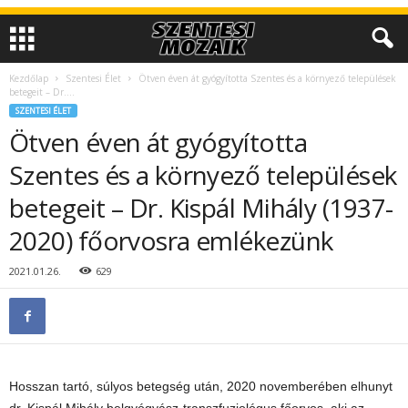
Kezdőlap
Szentesi Élet
Ötven éven át gyógyította Szentes és a környező települések
betegeit – Dr....
SZENTESI ÉLET
Ötven éven át gyógyította
Szentes és a környező települések
betegeit – Dr. Kispál Mihály (1937-
2020) főorvosra emlékezünk
2021.01.26.
629
Hosszan tartó, súlyos betegség után, 2020 novemberében elhunyt