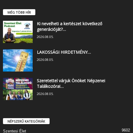
MÉG TÖBB HÍR
Ki nevelheti a kertészet következő
generációját?…
2026.08.05.
LAKOSSÁGI HIRDETMÉNY…
2026.08.05.
Szeretettel várjuk Önöket Népzenei
Találkozóra!…
2026.08.05.
NÉPSZERŰ KATEGÓRIÁK
9602
Szentesi Élet