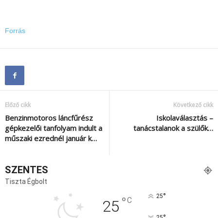
Forrás
Előző cikk
Következő cikk
Benzinmotoros láncfűrész
Iskolaválasztás –
gépkezelői tanfolyam indult a
tanácstalanok a szülők…
műszaki ezrednél január k…
SZENTES
Tiszta Égbolt
°
25
°
C
25
°
25