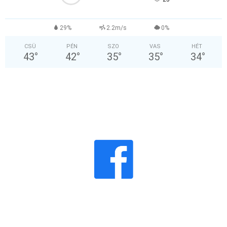
29%
2.2m/s
0%
CSÜ
PÉN
SZO
VAS
HÉT
43
°
42
°
35
°
35
°
34
°