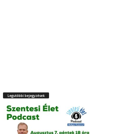
Legutóbbi bejegyzések