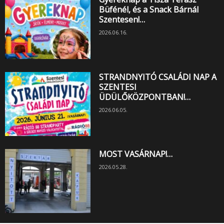
Büfénél, és a Snack Bárnál
Szentesen!…
2026.06.16.
STRANDNYITÓ CSALÁDI NAP A
SZENTESI
ÜDÜLŐKÖZPONTBAN!…
2026.06.05.
MOST VASÁRNAP!…
2026.05.28.