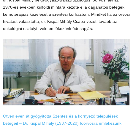
dr. Kispál Mihály belgyógyász-transzfuziológus főorvos, aki az
1970-es években külföldi mintára kezdte el a daganatos betegek
kemoterápiás kezelését a szentesi kórházban. Mindkét fia az orvosi
hivatást választotta, dr. Kispál Mihály Csaba vezeti tovább az
onkológiai osztályt, vele emlékezünk édesapjára.
Ötven éven át gyógyította Szentes és a környező települések
betegeit – Dr. Kispál Mihály (1937-2020) főorvosra emlékezünk