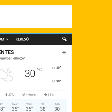
UM
KERESŐ
ENTES
ványos Felhőzet
°
30
°
C
30
°
30
27%
4.9m/s
36%
ÉN
SZO
VAS
HÉT
KED
38
°
35
°
35
°
38
°
30
°