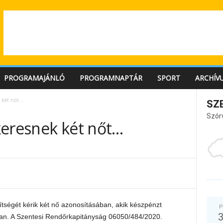
PROGRAMAJÁNLÓ
PROGRAMNAPTÁR
SPORT
ARCHÍV
k két nőt…
SZ
Szór
keresnek két nőt…
ítségét kérik két nő azonosításában, akik készpénzt
P
osban. A Szentesi Rendőrkapitányság 06050/484/2020.