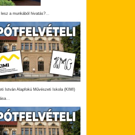
 lesz a munkából hivatás?…
eti István Alapfokú Művészeti Iskola (KIMI)
vása…