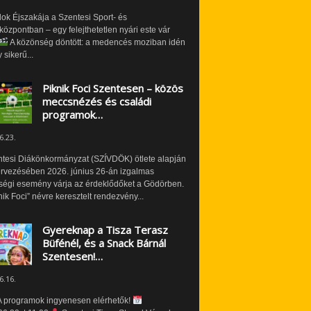
ok Éjszakája a Szentesi Sport- és
özpontban – egy felejthetetlen nyári este vár
A közönség döntött: a medencés moziban idén
 sikerű...
Piknik Foci Szentesen – közös
meccsnézés és családi
programok…
6.23.
ntesi Diákönkormányzat (SZÍVDÖK) ötlete alapján
ervezésében 2026. június 26-án izgalmas
ségi esemény várja az érdeklődőket a Gödörben.
nik Foci” névre keresztelt rendezvény...
Gyereknap a Tisza Terasz
Büfénél, és a Snack Bárnál
Szentesen!…
6.16.
 programok ingyenesen elérhetők!