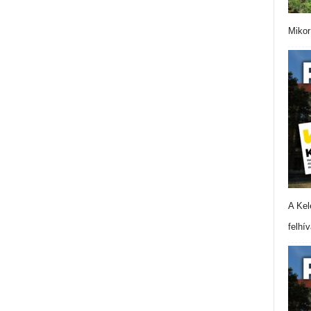
Mikor
A Kel
felhí