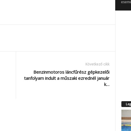
esemén
Következő cikk
Benzinmotoros láncfűrész gépkezelői
tanfolyam indult a műszaki ezrednél január
k…
Leg