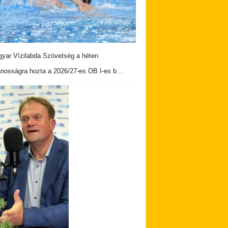
yar Vízilabda Szövetség a héten
ánosságra hozta a 2026/27-es OB I-es b…