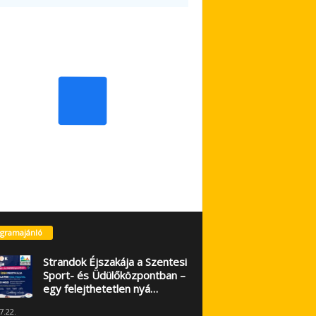
gramajánló
Strandok Éjszakája a Szentesi
Sport- és Üdülőközpontban –
egy felejthetetlen nyá…
7.22.