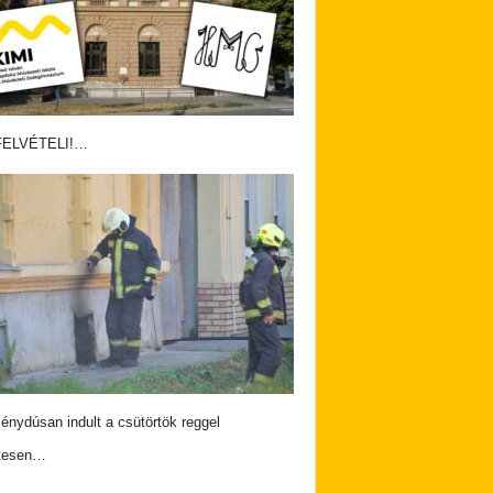
ELVÉTELI!…
nydúsan indult a csütörtök reggel
tesen…