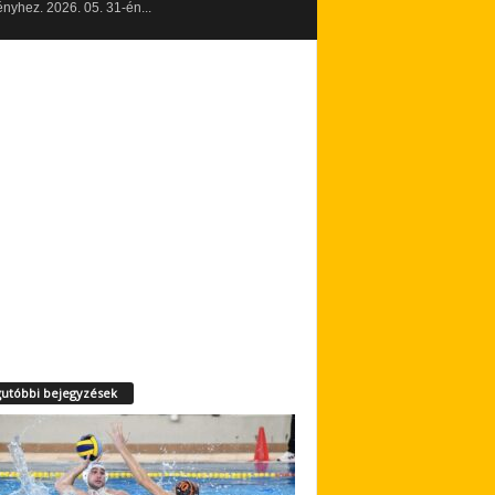
yhez. 2026. 05. 31-én...
utóbbi bejegyzések