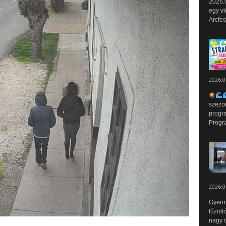
2026.0
egy vi
Arcfes
2026.0
szezo
progr
Progr
2026.0
Gyerm
tűzolt
nagy ö