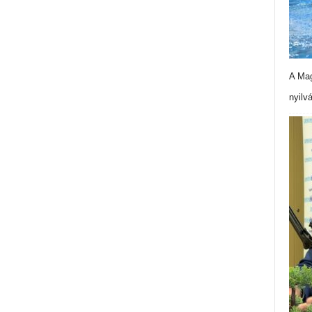
A Mag
nyilv