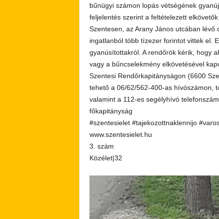
bűnügyi számon lopás vétségének gyanúja m
feljelentés szerint a feltételezett elköv
Szentesen, az Arany János utcában lévő cs
ingatlanból több tízezer forintot vittek el.
gyanúsítottakról. A rendőrök kérik, hogy a
vagy a bűncselekmény elkövetésével kapcs
Szentesi Rendőrkapitányságon (6600 Szent
tehető a 06/62/562-400-as hívószámon, t
valamint a 112-es segélyhívó telefonsz
főkapitányság
#szentesielet #tajekozottnaklennijo #varo
www.szentesielet.hu
3. szám
Közélet|32