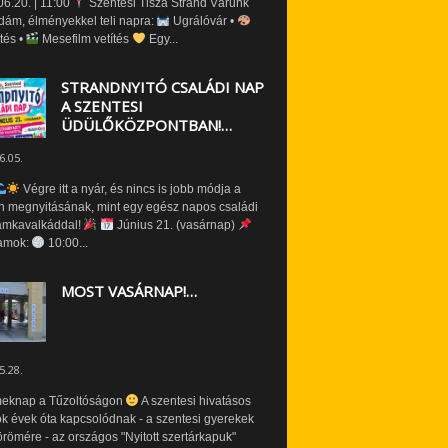
6.20. | 11:00
Szentesi Tisza Strand Várunk
dám, élményekkel teli napra:
Ugrálóvár •
tés •
Mesefilm vetítés
Egy...
STRANDNYITÓ CSALÁDI NAP
A SZENTESI
ÜDÜLŐKÖZPONTBAN!…
6.05.
Végre itt a nyár, és nincs is jobb módja a
n megnyitásának, mint egy egész napos családi
amkavalkáddal!
Június 21. (vasárnap)
amok:
10:00...
MOST VASÁRNAP!…
5.28.
eknap a Tűzoltóságon
A szentesi hivatásos
ók évek óta kapcsolódnak - a szentesi gyerekek
römére - az országos "Nyitott szertárkapuk"