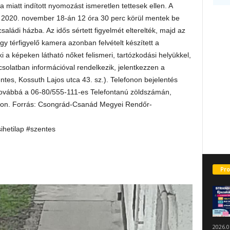
iatt indított nyomozást ismeretlen tettesek ellen. A
etők 2020. november 18-án 12 óra 30 perc körül mentek be
aládi házba. Az idős sértett figyelmét elterelték, majd az
 Egy térfigyelő kamera azonban felvételt készített a
ki a képeken látható nőket felismeri, tartózkodási helyükkel,
olatban információval rendelkezik, jelentkezzen a
es, Kossuth Lajos utca 43. sz.). Telefonon bejelentés
ovábbá a 06-80/555-111-es Telefontanú zöldszámán,
ámon. Forrás: Csongrád-Csanád Megyei Rendőr-
sihetilap #szentes
Pro
2026.0