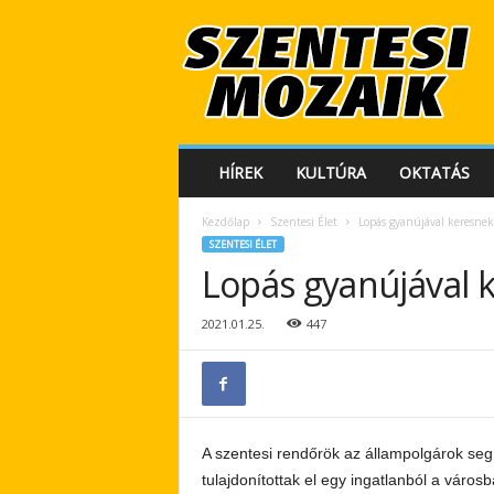
S
z
e
n
t
e
s
HÍREK
KULTÚRA
OKTATÁS
i
M
Kezdőlap
Szentesi Élet
Lopás gyanújával keresne
o
SZENTESI ÉLET
z
Lopás gyanújával 
a
i
k
2021.01.25.
447
A szentesi rendőrök az állampolgárok seg
tulajdonítottak el egy ingatlanból a vár