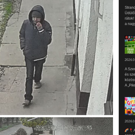
Strand
Üdülők
rátok!
a nagy
2026.0
A Sze
és sz
közös
A „Pik
2026.0
A