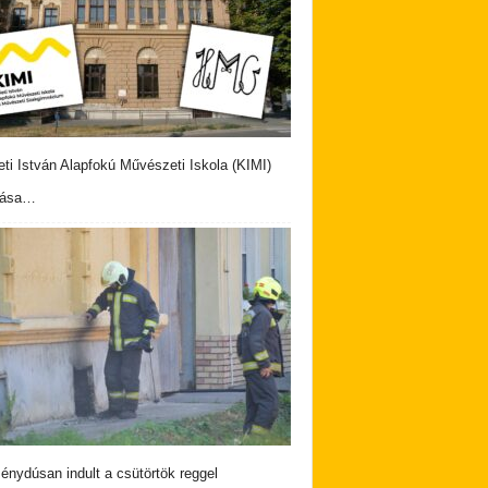
eti István Alapfokú Művészeti Iskola (KIMI)
vása…
nydúsan indult a csütörtök reggel