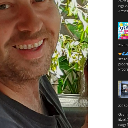
2026.0
egy vi
Arcfes
2026.0
szezo
progr
Progr
2026.0
Gyerm
tűzolt
nagy ö