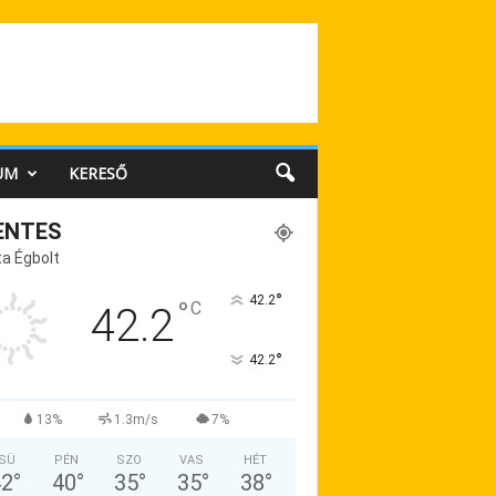
UM
KERESŐ
ENTES
a Égbolt
°
42.2
°
C
42.2
°
42.2
13%
1.3m/s
7%
SÜ
PÉN
SZO
VAS
HÉT
42
°
40
°
35
°
35
°
38
°