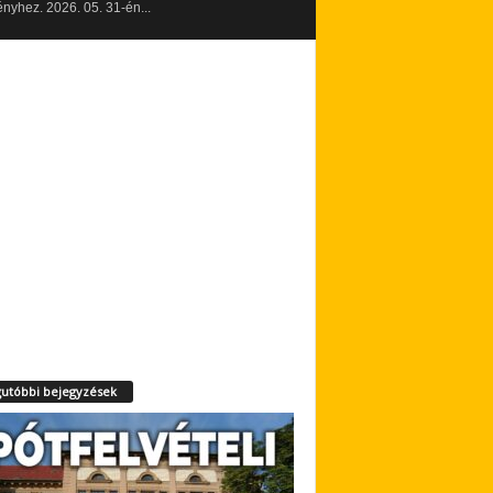
yhez. 2026. 05. 31-én...
utóbbi bejegyzések