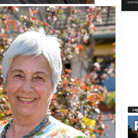
esemén
Leg