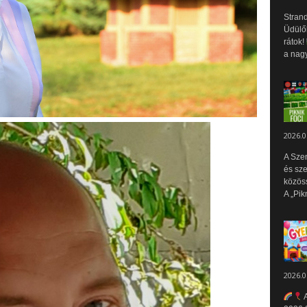
Strand
Üdülők
rátok!
a nagy
2026.0
A Sze
és sz
közös
A „Pik
2026.0
A