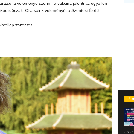
i Zsófia véleménye szerint, a vakcina jelenti az egyetlen
tikus időszak. Olvasóink véleményét a Szentesi Élet 3.
sihetilap #szentes
Pro
2026.0