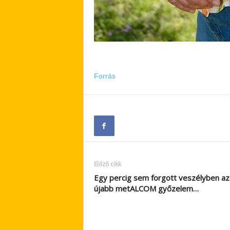
Forrás
Előző cikk
Egy percig sem forgott veszélyben az
újabb metALCOM győzelem…