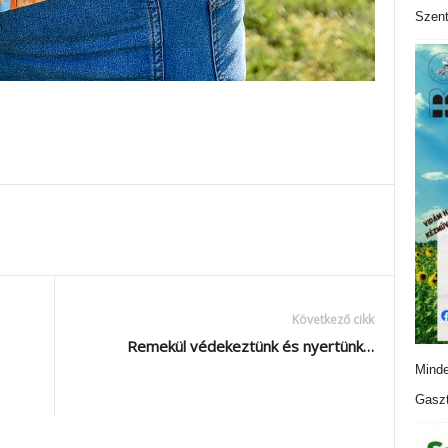
Szen
Következő cikk
Remekül védekeztünk és nyertünk…
Minde
Gaszt