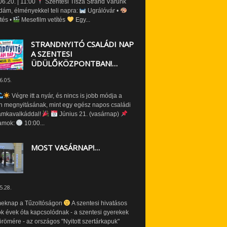
6.20. | 11:00
Szentesi Tisza Strand Várunk
dám, élményekkel teli napra:
Ugrálóvár •
tés •
Mesefilm vetítés
Egy...
STRANDNYITÓ CSALÁDI NAP
A SZENTESI
ÜDÜLŐKÖZPONTBAN!…
6.05.
Végre itt a nyár, és nincs is jobb módja a
n megnyitásának, mint egy egész napos családi
amkavalkáddal!
Június 21. (vasárnap)
amok:
10:00...
MOST VASÁRNAP!…
5.28.
eknap a Tűzoltóságon
A szentesi hivatásos
ók évek óta kapcsolódnak - a szentesi gyerekek
römére - az országos "Nyitott szertárkapuk"