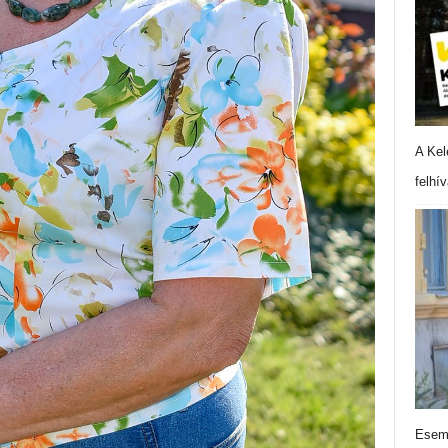
A Kel
felhí
Esemé