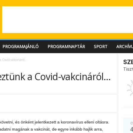
PROGRAMAJÁNLÓ
PROGRAMNAPTÁR
SPORT
ARCHÍV
a Covid-vakcináról…
SZ
Tiszt
eztünk a Covid-vakcináról…
vetni, és önként jelentkezett a koronavírus elleni oltásra.
C
atni magának a vakcinát, de egyre inkább hajlik arra,