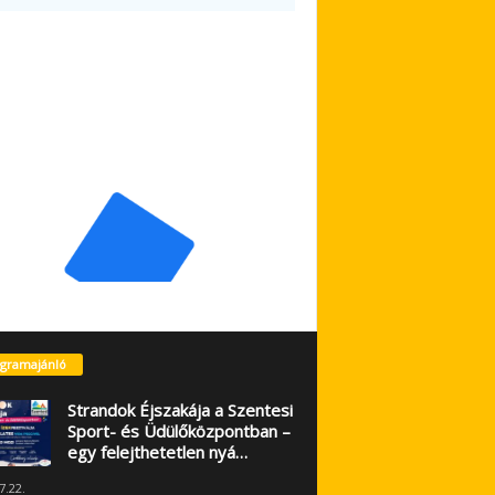
gramajánló
Strandok Éjszakája a Szentesi
Sport- és Üdülőközpontban –
egy felejthetetlen nyá…
7.22.