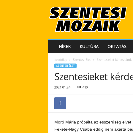
S
z
e
n
t
e
s
HÍREK
KULTÚRA
OKTATÁS
i
M
Kezdőlap
Szentesi Élet
Szentesieket kérdeztünk 
o
SZENTESI ÉLET
z
Szentesieket kérd
a
i
k
2021.01.24.
410
Moró Mária próbálta az ésszerűség elvét kö
Fekete-Nagy Csaba eddig nem akarta bead