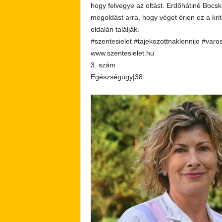
hogy felvegye az oltást. Erdőhátiné Bocska
megoldást arra, hogy véget érjen ez a kri
oldalán találják.
#szentesielet #tajekozottnaklennijo #varo
www.szentesielet.hu
3. szám
Egészségügy|38