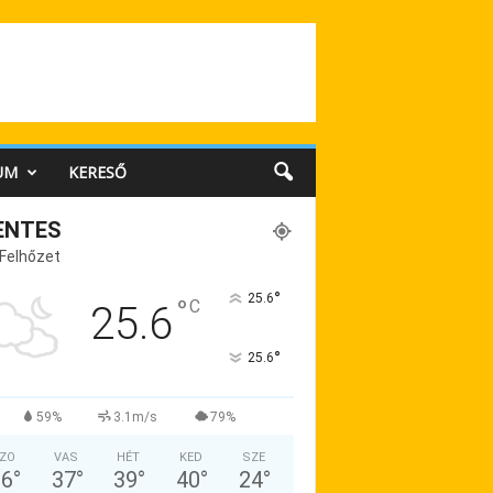
UM
KERESŐ
ENTES
 Felhőzet
°
25.6
°
C
25.6
°
25.6
59%
3.1m/s
79%
ZO
VAS
HÉT
KED
SZE
36
°
37
°
39
°
40
°
24
°