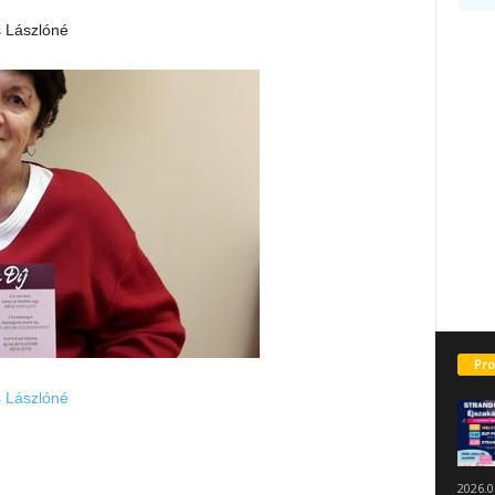
s Lászlóné
Pro
s Lászlóné
2026.0