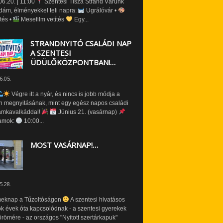
6.20. | 11:00
Szentesi Tisza Strand Várunk
dám, élményekkel teli napra:
Ugrálóvár •
tés •
Mesefilm vetítés
Egy...
STRANDNYITÓ CSALÁDI NAP
A SZENTESI
ÜDÜLŐKÖZPONTBAN!…
6.05.
Végre itt a nyár, és nincs is jobb módja a
n megnyitásának, mint egy egész napos családi
amkavalkáddal!
Június 21. (vasárnap)
amok:
10:00...
MOST VASÁRNAP!…
5.28.
eknap a Tűzoltóságon
A szentesi hivatásos
ók évek óta kapcsolódnak - a szentesi gyerekek
römére - az országos "Nyitott szertárkapuk"