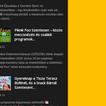
ok Éjszakája a Szentesi Sport- és
özpontban – egy felejthetetlen nyári este vár
A közönség döntött: a medencés moziban idén
 sikerű...
Piknik Foci Szentesen – közös
meccsnézés és családi
programok…
6.23.
ntesi Diákönkormányzat (SZÍVDÖK) ötlete alapján
ervezésében 2026. június 26-án izgalmas
ségi esemény várja az érdeklődőket a Gödörben.
nik Foci” névre keresztelt rendezvény...
Gyereknap a Tisza Terasz
Büfénél, és a Snack Bárnál
Szentesen!…
6.16.
 programok ingyenesen elérhetők!