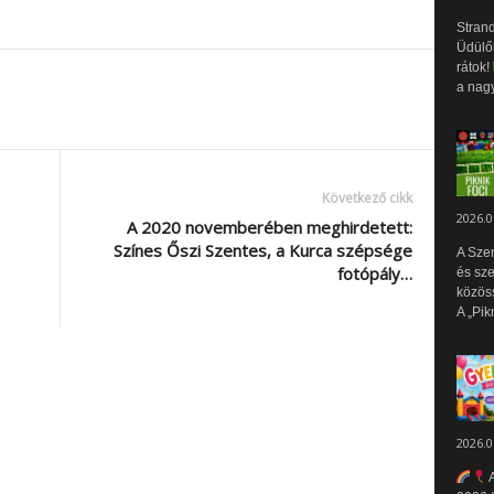
Strand
Üdülők
rátok!
a nagy
Következő cikk
2026.0
A 2020 novemberében meghirdetett:
Színes Őszi Szentes, a Kurca szépsége
A Sze
fotópály…
és sz
közös
A „Pik
2026.0
A