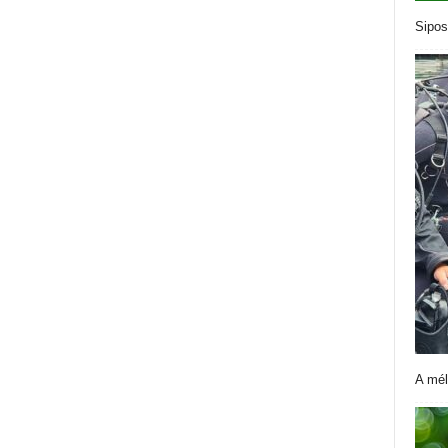
Sipos
A mél