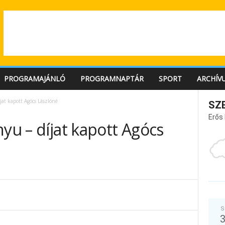
PROGRAMAJÁNLÓ
PROGRAMNAPTÁR
SPORT
ARCHÍV
jat kapott Agócs Lászlóné
SZ
Erős
nyu – díjat kapott Agócs
S