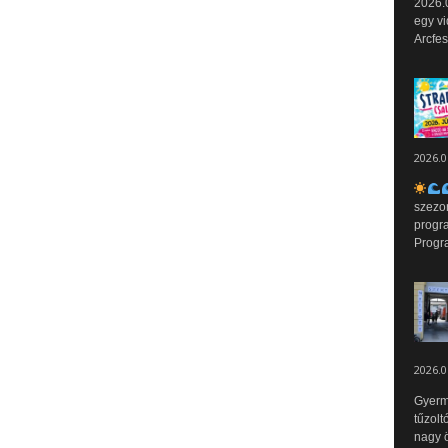
2026.0
egy vi
Arcfes
2026.0
szezo
progr
Progr
2026.0
Gyerm
tűzolt
nagy ö