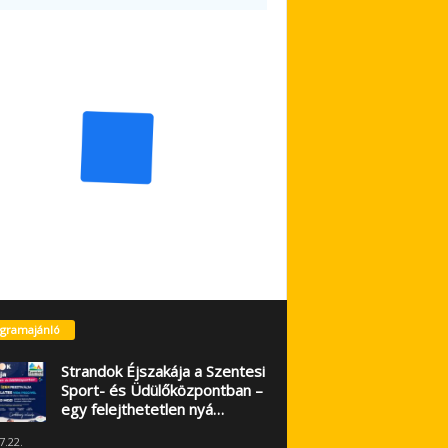
gramajánló
Strandok Éjszakája a Szentesi
Sport- és Üdülőközpontban –
egy felejthetetlen nyá…
7.22.