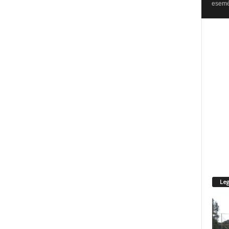
esemén
Leg