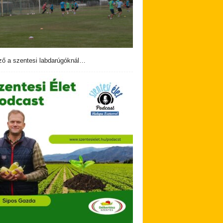
ző a szentesi labdarúgóknál…