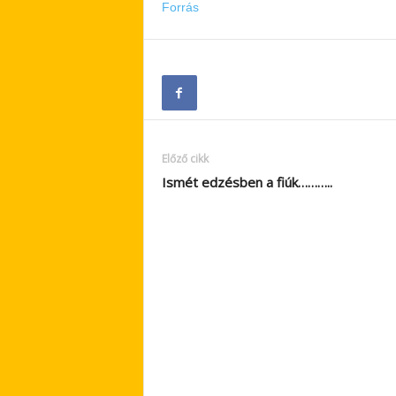
Forrás
Előző cikk
Ismét edzésben a fiúk………..