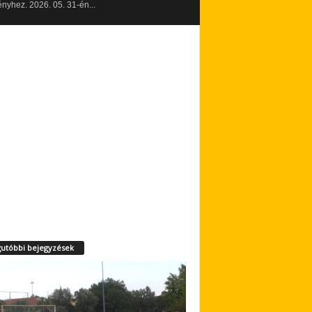
yhez. 2026. 05. 31-én...
utóbbi bejegyzések