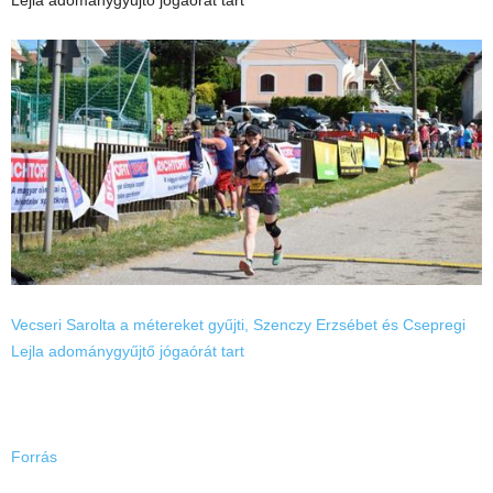
Lejla adománygyűjtő jógaórát tart
Vecseri Sarolta a métereket gyűjti, Szenczy Erzsébet és Csepregi
Lejla adománygyűjtő jógaórát tart
Forrás