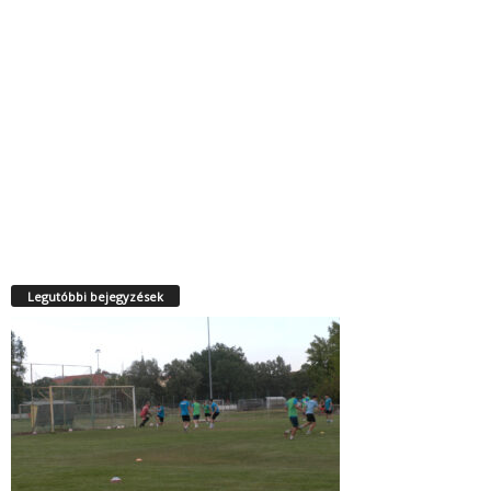
Legutóbbi bejegyzések