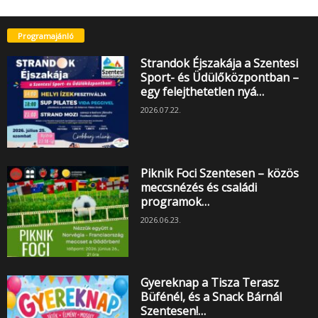
Programajánló
Strandok Éjszakája a Szentesi
Sport- és Üdülőközpontban –
egy felejthetetlen nyá…
2026.07.22.
Piknik Foci Szentesen – közös
meccsnézés és családi
programok…
2026.06.23.
Gyereknap a Tisza Terasz
Büfénél, és a Snack Bárnál
Szentesen!…