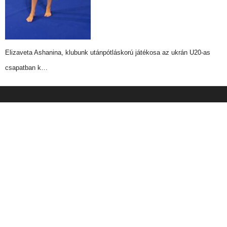
Elizaveta Ashanina, klubunk utánpótláskorú játékosa az ukrán U20-as
csapatban k…