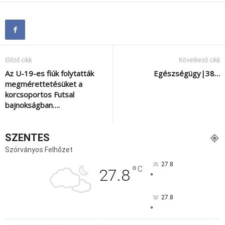
Előző cikk
Következő cikk
Az U-19-es fiúk folytatták
Egészségügy|38…
megmérettetésüket a
korcsoportos Futsal
bajnokságban….
SZENTES
Szórványos Felhőzet
27.8
°
C
27.8
°
27.8
°