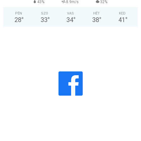
43%
8.9m/s
32%
PÉN
SZO
VAS
HÉT
KED
28
°
33
°
34
°
38
°
41
°