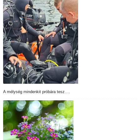
A mélység mindenkit próbára tesz….