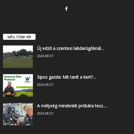
MÉG TÖBB HÍR
Új edző a szentesi labdarúgóknál…
2026.08.07.
Sipos gazda: Mit tanít a kert?…
2026.08.07.
A mélység mindenkit próbára tesz….
2026.08.07.