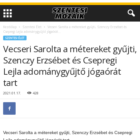
Kezdőlap
Szentesi Élet
Vecseri Sarolta a métereket gyűjti, Szenczy Erzsébet és
Csepregi Lejla adománygyűjtő jógaórát...
SZENTESI ÉLET
Vecseri Sarolta a métereket gyűjti,
Szenczy Erzsébet és Csepregi
Lejla adománygyűjtő jógaórát
tart
2021.01.17.
428
Vecseri Sarolta a métereket gyűjti, Szenczy Erzsébet és Csepregi