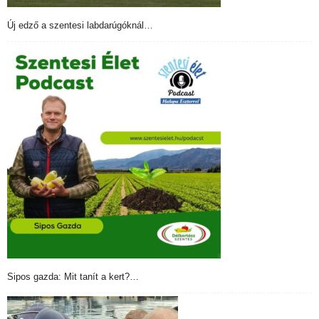
Új edző a szentesi labdarúgóknál…
Sipos gazda: Mit tanít a kert?…