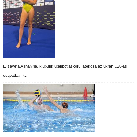
Elizaveta Ashanina, klubunk utánpótláskorú játékosa az ukrán U20-as
csapatban k…