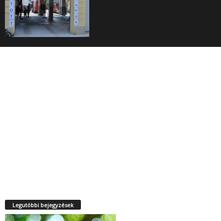
Legutóbbi bejegyzések