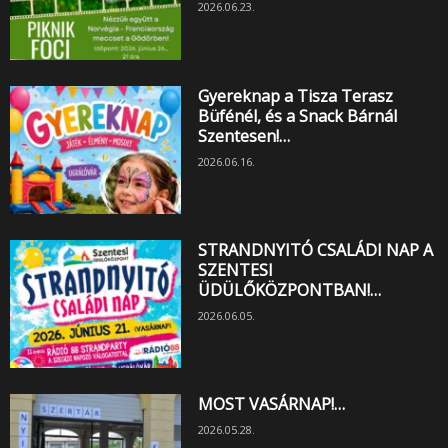
2026.06.23.
Gyereknap a Tisza Terasz
Büfénél, és a Snack Bárnál
Szentesen!…
2026.06.16.
STRANDNYITÓ CSALÁDI NAP A
SZENTESI
ÜDÜLŐKÖZPONTBAN!…
2026.06.05.
MOST VASÁRNAP!…
2026.05.28.