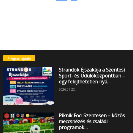
Programajánló
Strandok Éjszakája a Szentesi
Sport- és Üdülőközpontban –
egy felejthetetlen nyá…
2026.07.22.
Piknik Foci Szentesen – közös
meccsnézés és családi
programok…