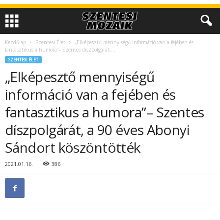
Kezdőlap
Szentesi Élet
„Elképesztő mennyiségű információ van a fejében és
fantasztikus a humora”– Szentes díszpolgárát,...
SZENTESI ÉLET
„Elképesztő mennyiségű
információ van a fejében és
fantasztikus a humora”– Szentes
díszpolgárát, a 90 éves Abonyi
Sándort köszöntötték
2021.01.16.
386