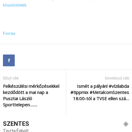
köszöntötték
Forrás
Előző cikk
Következő cikk
Felkészülési mérkőzésekkel
Ismét a pályán! #vízilabda
kezdődött a mai nap a
#tippmix #MetalcomSzentes
Pusztai László
18:00-tól a TVSE ellen szá…
Sporttelepen…….
SZENTES
Tiszta Égbolt