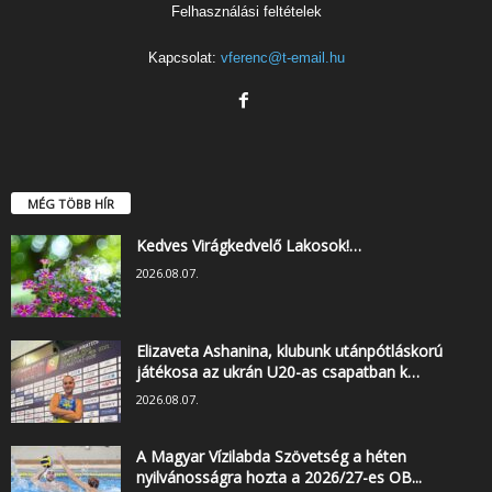
Felhasználási feltételek
Kapcsolat:
vferenc@t-email.hu
MÉG TÖBB HÍR
Kedves Virágkedvelő Lakosok!…
2026.08.07.
Elizaveta Ashanina, klubunk utánpótláskorú
játékosa az ukrán U20-as csapatban k…
2026.08.07.
A Magyar Vízilabda Szövetség a héten
nyilvánosságra hozta a 2026/27-es OB...