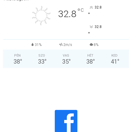
32.8
°
C
32.8
°
32.8
°
31%
2m/s
8%
PÉN
SZO
VAS
HÉT
KED
38
°
33
°
35
°
38
°
41
°