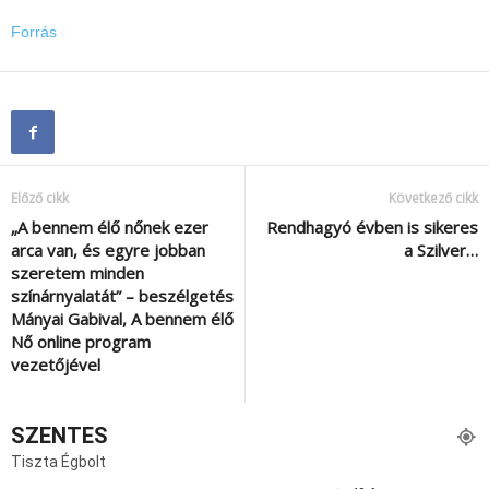
Forrás
Előző cikk
Következő cikk
„A bennem élő nőnek ezer
Rendhagyó évben is sikeres
arca van, és egyre jobban
a Szilver…
szeretem minden
színárnyalatát” – beszélgetés
Mányai Gabival, A bennem élő
Nő online program
vezetőjével
SZENTES
Tiszta Égbolt