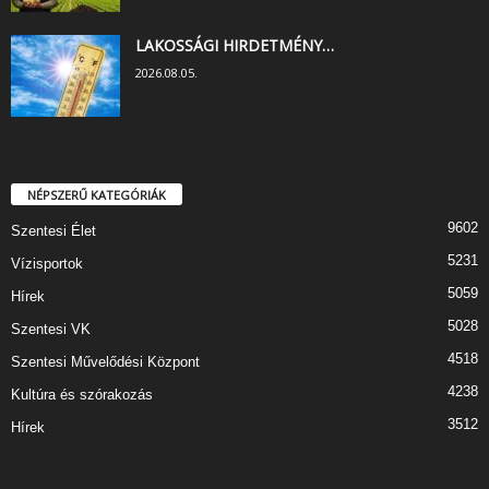
LAKOSSÁGI HIRDETMÉNY…
2026.08.05.
NÉPSZERŰ KATEGÓRIÁK
9602
Szentesi Élet
5231
Vízisportok
5059
Hírek
5028
Szentesi VK
4518
Szentesi Művelődési Központ
4238
Kultúra és szórakozás
3512
Hírek