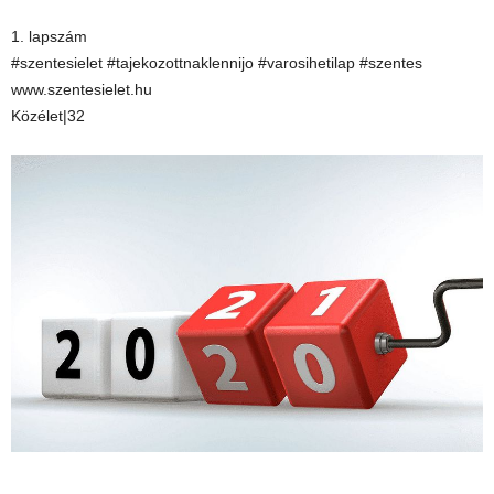
1. lapszám
#szentesielet #tajekozottnaklennijo #varosihetilap #szentes
www.szentesielet.hu
Közélet|32