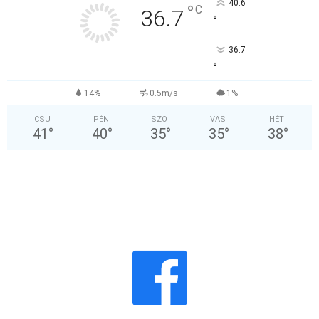
40.6
°
C
36.7
°
36.7
°
14%
0.5m/s
1%
CSÜ
PÉN
SZO
VAS
HÉT
41
°
40
°
35
°
35
°
38
°