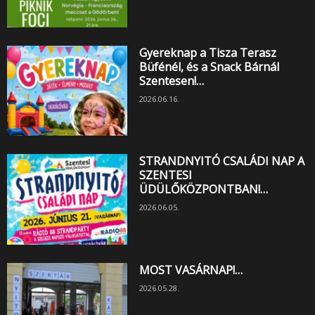
Gyereknap a Tisza Terasz
Büfénél, és a Snack Bárnál
Szentesen!…
2026.06.16.
STRANDNYITÓ CSALÁDI NAP A
SZENTESI
ÜDÜLŐKÖZPONTBAN!…
2026.06.05.
MOST VASÁRNAP!…
2026.05.28.