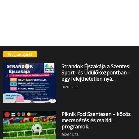
Programajánló
Strandok Éjszakája a Szentesi
Sport- és Üdülőközpontban –
egy felejthetetlen nyá…
2026.07.22.
Piknik Foci Szentesen – közös
meccsnézés és családi
programok…
2026.06.23.