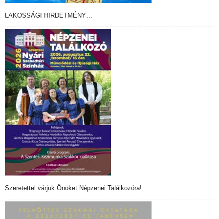
LAKOSSÁGI HIRDETMÉNY…
Szeretettel várjuk Önöket Népzenei Találkozóra!…