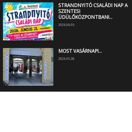
STRANDNYITÓ CSALÁDI NAP A
SZENTESI
ÜDÜLŐKÖZPONTBAN!…
2026.06.05.
MOST VASÁRNAP!…
2026.05.28.