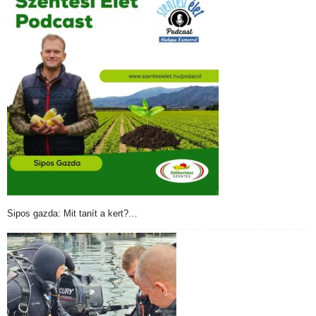
Sipos gazda: Mit tanít a kert?…