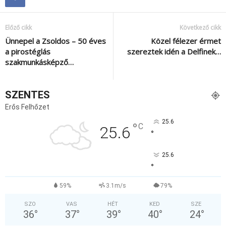
Előző cikk
Következő cikk
Ünnepel a Zsoldos – 50 éves
Közel félezer érmet
a pirostéglás
szereztek idén a Delfinek…
szakmunkásképző…
SZENTES
Erős Felhőzet
25.6
°
C
25.6
°
25.6
°
59%
3.1m/s
79%
SZO
VAS
HÉT
KED
SZE
36
°
37
°
39
°
40
°
24
°