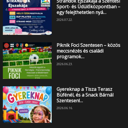
Strandok Éjszakája a Szentesi
Sport- és Üdülőközpontban –
egy felejthetetlen nyá…
2026.07.22.
Piknik Foci Szentesen – közös
meccsnézés és családi
programok…
2026.06.23.
Gyereknap a Tisza Terasz
Büfénél, és a Snack Bárnál
Szentesen!…
2026.06.16.