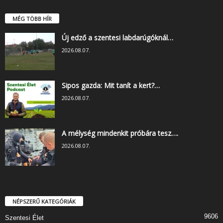
MÉG TÖBB HÍR
Új edző a szentesi labdarúgóknál…
2026.08.07.
Sipos gazda: Mit tanít a kert?…
2026.08.07.
A mélység mindenkit próbára tesz….
2026.08.07.
NÉPSZERŰ KATEGÓRIÁK
9606
Szentesi Élet