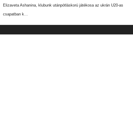
Elizaveta Ashanina, klubunk utánpótláskorú játékosa az ukrán U20-as
csapatban k…