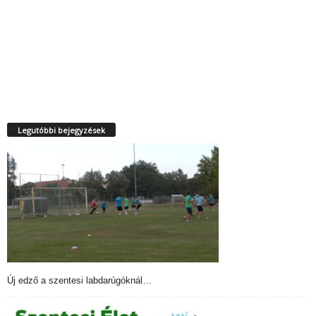
Legutóbbi bejegyzések
Új edző a szentesi labdarúgóknál…