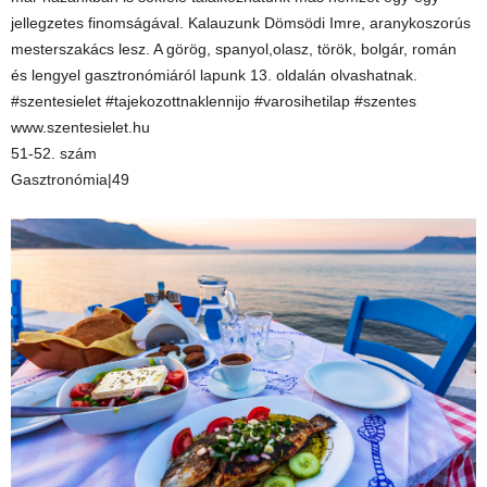
jellegzetes finomságával. Kalauzunk Dömsödi Imre, aranykoszorús
mesterszakács lesz. A görög, spanyol,olasz, török, bolgár, román
és lengyel gasztronómiáról lapunk 13. oldalán olvashatnak.
#szentesielet #tajekozottnaklennijo #varosihetilap #szentes
www.szentesielet.hu
51-52. szám
Gasztronómia|49