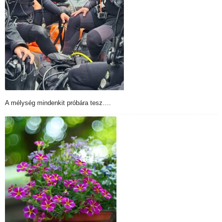
A mélység mindenkit próbára tesz….