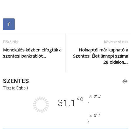
Előző cikk
Következő cikk
Menekülés közben elfogták a
Holnaptól már kapható a
szentesi bankrablót…
Szentesi Élet ünnepi száma
28 oldalon….
SZENTES
Tiszta Égbolt
31.7
°
C
31.1
°
31.1
°