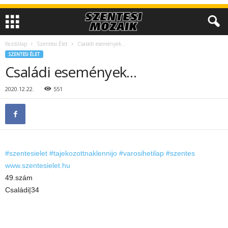
Kezdőlap
Szentesi Élet
Családi események…
SZENTESI ÉLET
Családi események…
2020.12.22.
551
#szentesielet
#tajekozottnaklennijo
#varosihetilap
#szentes
www.szentesielet.hu
49.szám
Családi|34