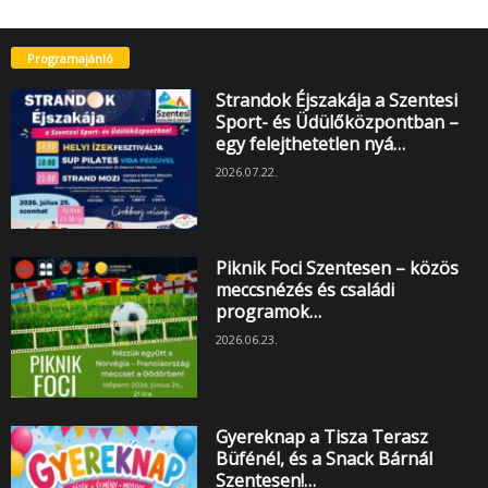
Programajánló
Strandok Éjszakája a Szentesi
Sport- és Üdülőközpontban –
egy felejthetetlen nyá…
2026.07.22.
Piknik Foci Szentesen – közös
meccsnézés és családi
programok…
2026.06.23.
Gyereknap a Tisza Terasz
Büfénél, és a Snack Bárnál
Szentesen!…