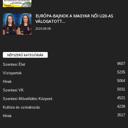
EURÓPA-BAJNOK A MAGYAR NŐI U20-AS
VÁLOGATOTT…
2026.08.08.
NÉPSZERŰ KATEGÓRIÁK
9607
Szentesi Élet
5235
Vízisportok
5064
Hírek
5031
Szentesi VK
4521
Szentesi Művelődési Központ
4238
Kultúra és szórakozás
3517
Hírek