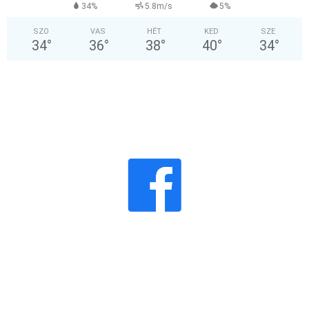
34%
5.8m/s
5%
SZO
VAS
HÉT
KED
SZE
34
°
36
°
38
°
40
°
34
°