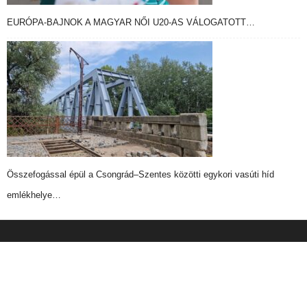
EURÓPA-BAJNOK A MAGYAR NŐI U20-AS VÁLOGATOTT…
Összefogással épül a Csongrád–Szentes közötti egykori vasúti híd
emlékhelye…