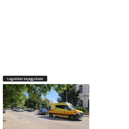
Legutóbbi bejegyzések