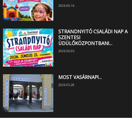
2026.06.16.
STRANDNYITÓ CSALÁDI NAP A
SZENTESI
ÜDÜLŐKÖZPONTBAN!…
2026.06.05.
MOST VASÁRNAP!…
2026.05.28.