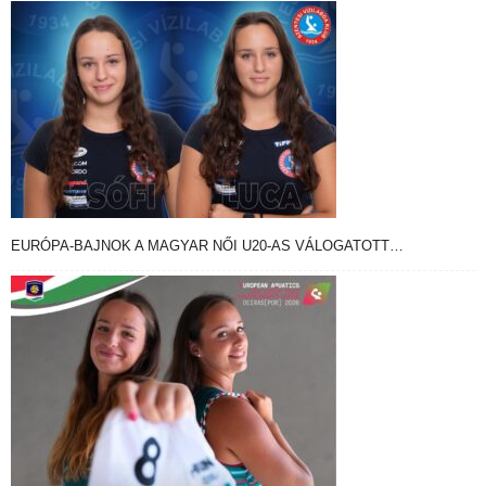
EURÓPA-BAJNOK A MAGYAR NŐI U20-AS VÁLOGATOTT…