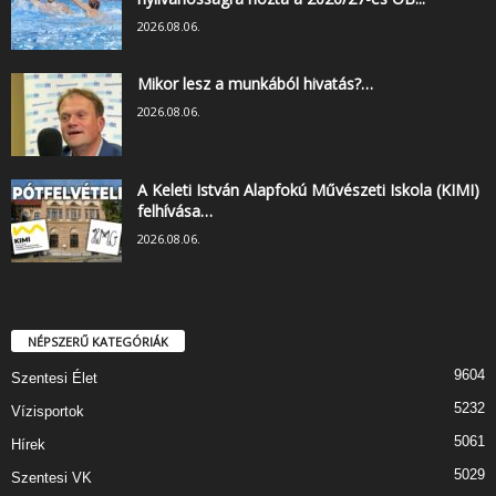
2026.08.06.
Mikor lesz a munkából hivatás?…
2026.08.06.
A Keleti István Alapfokú Művészeti Iskola (KIMI)
felhívása…
2026.08.06.
NÉPSZERŰ KATEGÓRIÁK
9604
Szentesi Élet
5232
Vízisportok
5061
Hírek
5029
Szentesi VK