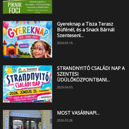
Gyereknap a Tisza Terasz
Büfénél, és a Snack Bárnál
Szentesen!…
2026.06.16.
STRANDNYITÓ CSALÁDI NAP A
SZENTESI
ÜDÜLŐKÖZPONTBAN!…
2026.06.05.
MOST VASÁRNAP!…
2026.05.28.