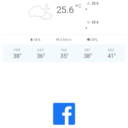
25.6
°
C
25.6
°
25.6
°
36%
3.6m/s
28%
PÉN
SZO
VAS
HÉT
KED
38
°
36
°
35
°
38
°
41
°