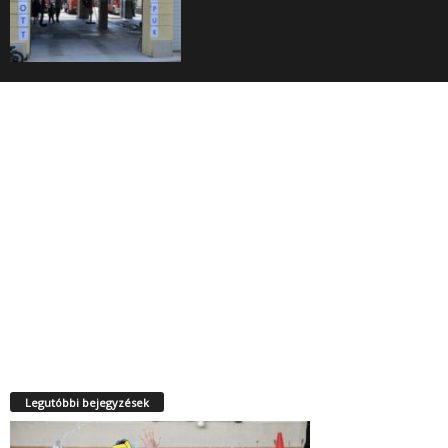
Legutóbbi bejegyzések