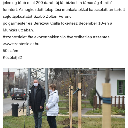
jelenleg több mint 200 darab új fát biztosít a társaság 4 millió
forintért. A megkezdett telepítési munkálatokkal kapcsolatban tartott
sajtótájékoztatót Szabó Zoltán Ferenc
polgármester és Berezvai Csilla főkertész december 10-én a
Munkás utcában.
#szentesielet #tajekozottnaklennijo #varosihetilap #szentes
www.szentesielet.hu
50.szám
Közélet|32