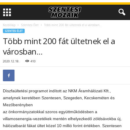
Kezdőlap
Szentesi Élet
Több mint 200 fát ültetnek el a városban…
SZENTESI ÉLET
Több mint 200 fát ültetnek el a
városban…
2020.12.18.
410
Díszfaültetési programot indított az NKM Áramhálózati Kft.,
amelynek keretében Szentesen, Szegeden, Kecskeméten és
Mezőberényben
az önkormányzatokkal szoros együttműködésben a
villamosenergia-vezetékek mentén elhelyezkedő zöldsávokba új,
hálózatbarát fákat ültet közel 10 millió forint értékben. Szentesen