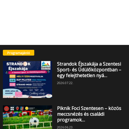
Programajánló
Strandok Éjszakája a Szentesi
Sport- és Üdülőközpontban –
egy felejthetetlen nyá…
2026.07.22.
Piknik Foci Szentesen – közös
meccsnézés és családi
programok…
2026.06.23.