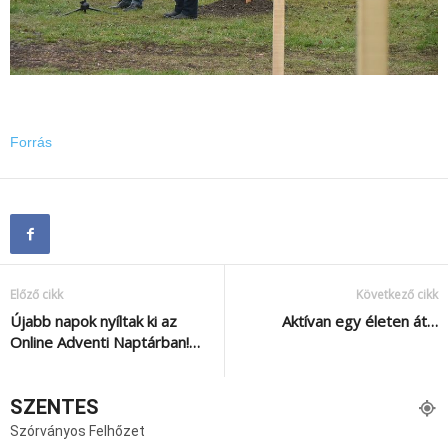
Forrás
Előző cikk
Következő cikk
Újabb napok nyíltak ki az
Aktívan egy életen át…
Online Adventi Naptárban!…
SZENTES
Szórványos Felhőzet