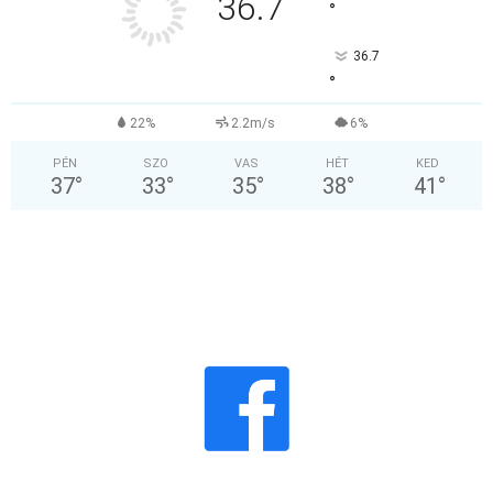
36.7
°
36.7
°
22%
2.2m/s
6%
PÉN
SZO
VAS
HÉT
KED
37
°
33
°
35
°
38
°
41
°