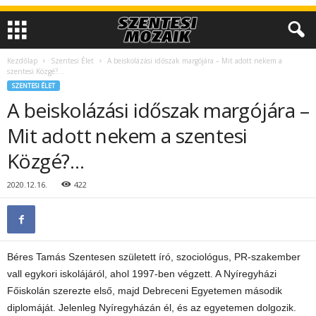
Kezdőlap
Szentesi Élet
A beiskolázási időszak margójára – Mit adott nekem a
szentesi Közgé?…
SZENTESI ÉLET
A beiskolázási időszak margójára –
Mit adott nekem a szentesi
Közgé?…
2020.12.16.
422
Béres Tamás Szentesen született író, szociológus, PR-szakember
vall egykori iskolájáról, ahol 1997-ben végzett. A Nyíregyházi
Főiskolán szerezte első, majd Debreceni Egyetemen második
diplomáját. Jelenleg Nyíregyházán él, és az egyetemen dolgozik.