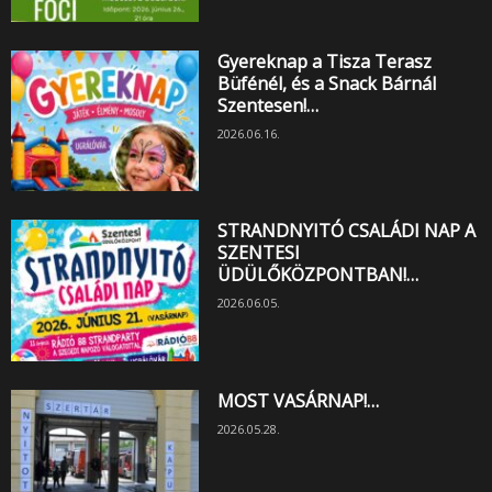
Gyereknap a Tisza Terasz
Büfénél, és a Snack Bárnál
Szentesen!…
2026.06.16.
STRANDNYITÓ CSALÁDI NAP A
SZENTESI
ÜDÜLŐKÖZPONTBAN!…
2026.06.05.
MOST VASÁRNAP!…
2026.05.28.