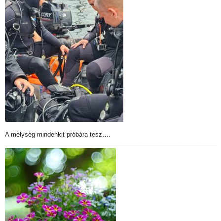
A mélység mindenkit próbára tesz….