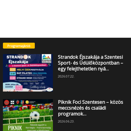
Programajánló
Strandok Éjszakája a Szentesi
Sport- és Üdülőközpontban –
egy felejthetetlen nyá…
2026.07.22.
Piknik Foci Szentesen – közös
meccsnézés és családi
programok…
2026.06.23.