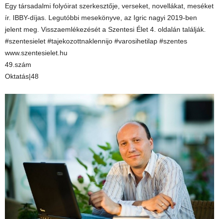
Egy társadalmi folyóirat szerkesztője, verseket, novellákat, meséket
ír. IBBY-díjas. Legutóbbi mesekönyve, az Igric nagyi 2019-ben
jelent meg. Visszaemlékezését a Szentesi Élet 4. oldalán találják.
#szentesielet #tajekozottnaklennijo #varosihetilap #szentes
www.szentesielet.hu
49.szám
Oktatás|48