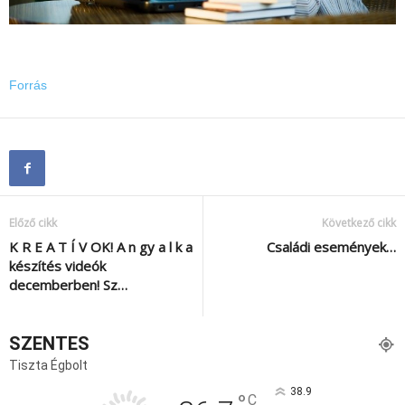
Forrás
Előző cikk
Következő cikk
K R E A T Í V OK! A n gy a l k a
Családi események…
készítés videók
decemberben! Sz…
SZENTES
Tiszta Égbolt
38.9
°
C