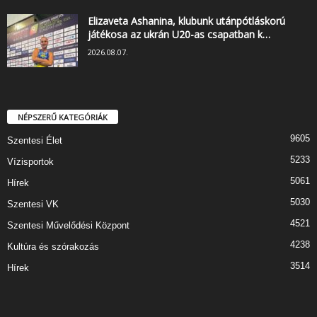
Elizaveta Ashanina, klubunk utánpótláskorú
játékosa az ukrán U20-as csapatban k…
2026.08.07.
NÉPSZERŰ KATEGÓRIÁK
9605
Szentesi Élet
5233
Vízisportok
5061
Hírek
5030
Szentesi VK
4521
Szentesi Művelődési Központ
4238
Kultúra és szórakozás
3514
Hírek