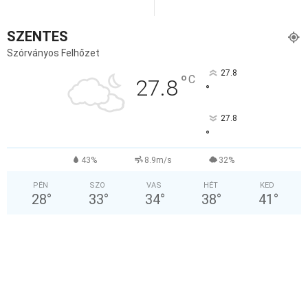
SZENTES
Szórványos Felhőzet
27.8
°
C
27.8
°
27.8
°
43%
8.9m/s
32%
PÉN
SZO
VAS
HÉT
KED
28
°
33
°
34
°
38
°
41
°