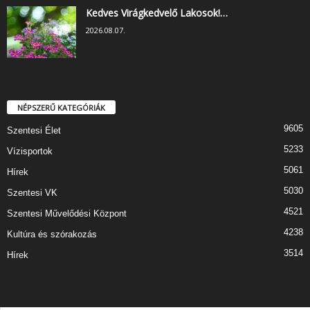
Kedves Virágkedvelő Lakosok!…
2026.08.07.
NÉPSZERŰ KATEGÓRIÁK
9605
Szentesi Élet
5233
Vízisportok
5061
Hírek
5030
Szentesi VK
4521
Szentesi Művelődési Központ
4238
Kultúra és szórakozás
3514
Hírek