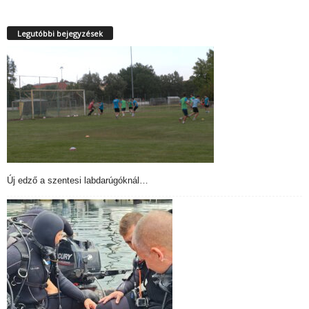
Legutóbbi bejegyzések
Új edző a szentesi labdarúgóknál…