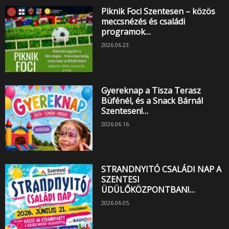
Piknik Foci Szentesen – közös
meccsnézés és családi
programok…
2026.06.23.
Gyereknap a Tisza Terasz
Büfénél, és a Snack Bárnál
Szentesen!…
2026.06.16.
STRANDNYITÓ CSALÁDI NAP A
SZENTESI
ÜDÜLŐKÖZPONTBAN!…
2026.06.05.