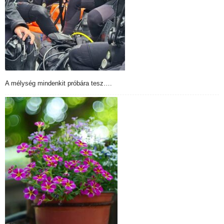
A mélység mindenkit próbára tesz….