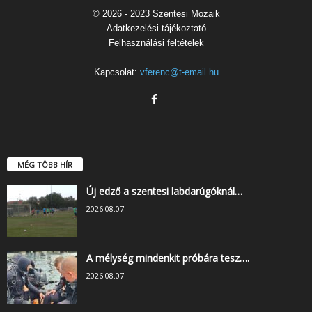
© 2026 - 2023 Szentesi Mozaik
Adatkezelési tájékoztató
Felhasználási feltételek
Kapcsolat:
vferenc@t-email.hu
MÉG TÖBB HÍR
Új edző a szentesi labdarúgóknál…
2026.08.07.
A mélység mindenkit próbára tesz….
2026.08.07.