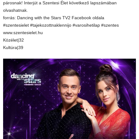
párosnak! Interjút a Szentesi Élet következő lapszámában
olvashatnak.
forrás: Dancing with the Stars TV2 Facebook oldala
#szentesielet #tajekozottnaklennijo #varosihetilap #szentes
www.szentesielet.hu
Közélet|32
Kultúra|39