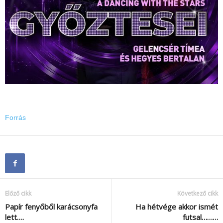
Forrás
Előző cikk
Következő cikk
Papír fenyőből karácsonyfa
Ha hétvége akkor ismét
lett….
futsal………