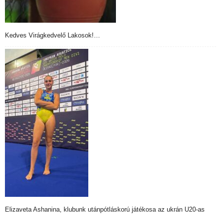
Kedves Virágkedvelő Lakosok!…
Elizaveta Ashanina, klubunk utánpótláskorú játékosa az ukrán U20-as