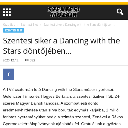
Kezdőlap
Szentesi Élet
Szentesi siker a Dancing with the Stars döntőjében…
SZENTESI ÉLET
Szentesi siker a Dancing with the
Stars döntőjében…
2020.12.13.
382
A TV2 csatornán futó Dancing with the Stars műsor nyertesei:
Gelencsér Tímea és Hegyes Bertalan, a szentesi Szilver TSE 24-
szeres Magyar Bajnok táncosa. A szombat esti döntő
eredményhirdetése után sírva borultak egymás karjaiba, 1 millió
forintos nyereményüket pedig a szintén szentesi, Zenével a Rákos
Gyermekekért Alapítványnak ajánlották fel. Gratulálunk a győztes