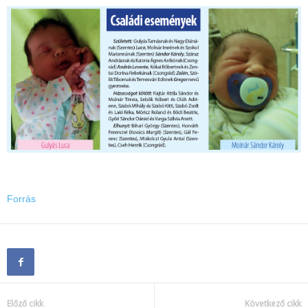
Forrás
Előző cikk
Következő cikk