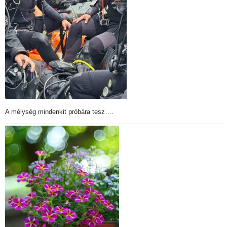
A mélység mindenkit próbára tesz….