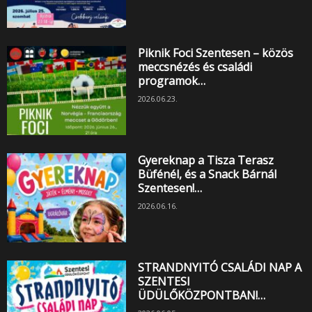
Piknik Foci Szentesen – közös
meccsnézés és családi
programok…
2026.06.23.
Gyereknap a Tisza Terasz
Büfénél, és a Snack Bárnál
Szentesen!…
2026.06.16.
STRANDNYITÓ CSALÁDI NAP A
SZENTESI
ÜDÜLŐKÖZPONTBAN!…