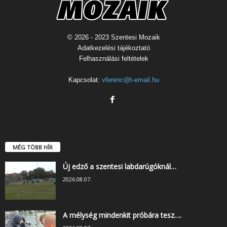
© 2026 - 2023 Szentesi Mozaik
Adatkezelési tájékoztató
Felhasználási feltételek
Kapcsolat:
vferenc@t-email.hu
MÉG TÖBB HÍR
Új edző a szentesi labdarúgóknál…
2026.08.07.
A mélység mindenkit próbára tesz….