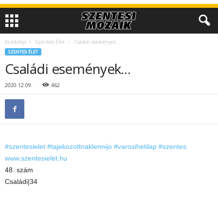
Kezdőlap
Szentesi Élet
Családi események…
SZENTESI ÉLET
Családi események…
2020.12.09.
462
#szentesielet
#tajekozottnaklennijo
#varosihetilap
#szentes
www.szentesielet.hu
48. szám
Családi|34