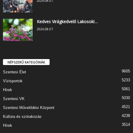
2026.08.07.
Kedves Virágkedvelő Lakosok!…
2026.08.07.
NÉPSZERŰ KATEGÓRIÁK
9605
Szentesi Élet
5233
Vízisportok
5061
Hírek
5030
Szentesi VK
4521
Szentesi Művelődési Központ
4238
Kultúra és szórakozás
3514
Hírek