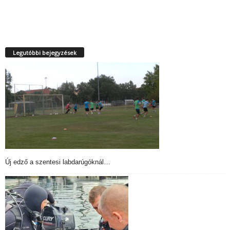
Legutóbbi bejegyzések
Új edző a szentesi labdarúgóknál…