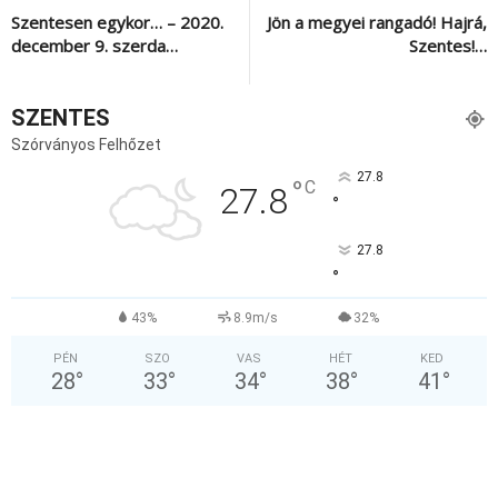
Szentesen egykor… – 2020.
Jön a megyei rangadó! Hajrá,
december 9. szerda…
Szentes!…
SZENTES
Szórványos Felhőzet
27.8
°
C
27.8
°
27.8
°
43%
8.9m/s
32%
PÉN
SZO
VAS
HÉT
KED
28
°
33
°
34
°
38
°
41
°