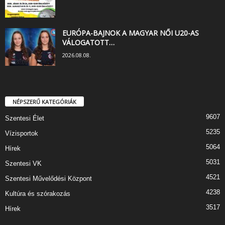
EURÓPA-BAJNOK A MAGYAR NŐI U20-AS
VÁLOGATOTT…
2026.08.08.
NÉPSZERŰ KATEGÓRIÁK
9607
Szentesi Élet
5235
Vízisportok
5064
Hírek
5031
Szentesi VK
4521
Szentesi Művelődési Központ
4238
Kultúra és szórakozás
3517
Hírek