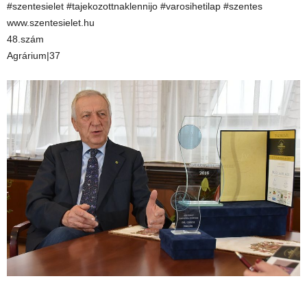
#szentesielet #tajekozottnaklennijo #varosihetilap #szentes
www.szentesielet.hu
48.szám
Agrárium|37