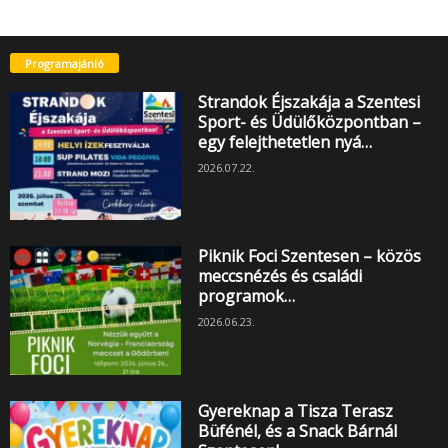
Programajánló
Strandok Éjszakája a Szentesi
Sport- és Üdülőközpontban –
egy felejthetetlen nyá…
2026.07.22.
Piknik Foci Szentesen – közös
meccsnézés és családi
programok…
2026.06.23.
Gyereknap a Tisza Terasz
Büfénél, és a Snack Bárnál