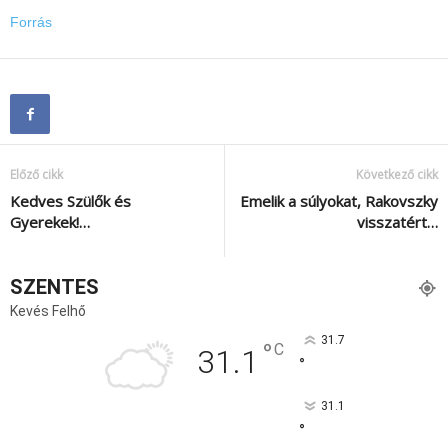
Forrás
Előző cikk
Következő cikk
Kedves Szülők és
Emelik a súlyokat, Rakovszky
Gyerekek!…
visszatért…
SZENTES
Kevés Felhő
31.7
°
C
31.1
°
31.1
°