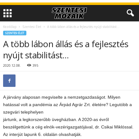
Kezdőlap
Szentesi Élet
A több lábon állás és a fejlesztés nyújt stabilitást…
SZENTESI ÉLET
A több lábon állás és a fejlesztés
nyújt stabilitást…
2020.12.08.
395
A járvány alaposan megviselte a nemzetgazdaságot. Milyen
hatással volt a pandémia az Árpád Agrár Zrt. életére? Legutóbb a
szegvári telephelyen
jártunk, a legkorszerűbb üvegházban. A 2020-as évről
beszélgettünk a cég elnök-vezérigazgatójával, dr. Csikai Miklóssal.
Az interjút lapunk 6. oldalán olvashatják.