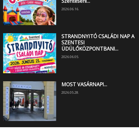
Szentesen!…
2026.06.16.
STRANDNYITÓ CSALÁDI NAP A
SZENTESI
ÜDÜLŐKÖZPONTBAN!…
2026.06.05.
MOST VASÁRNAP!…
2026.05.28.