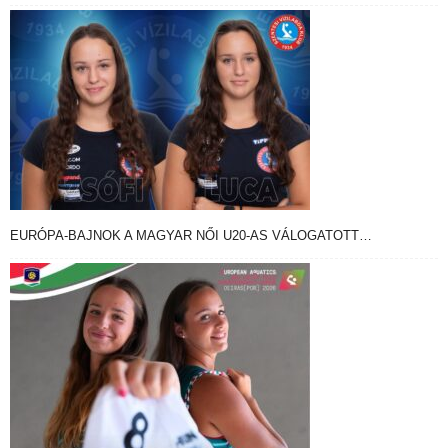
EURÓPA-BAJNOK A MAGYAR NŐI U20-AS VÁLOGATOTT…