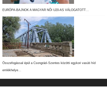
EURÓPA-BAJNOK A MAGYAR NŐI U20-AS VÁLOGATOTT…
Összefogással épül a Csongrád–Szentes közötti egykori vasúti híd
emlékhelye…