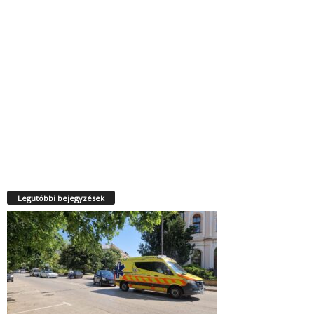
Legutóbbi bejegyzések