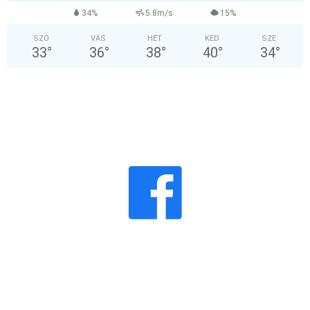
34%
5.8m/s
15%
SZO
VAS
HÉT
KED
SZE
33
°
36
°
38
°
40
°
34
°