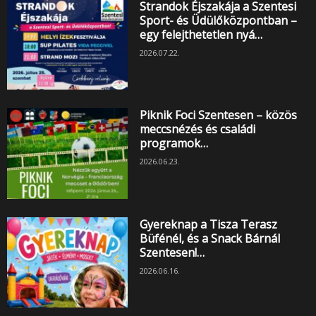
Strandok Éjszakája a Szentesi
Sport- és Üdülőközpontban –
egy felejthetetlen nyá…
2026.07.22.
Piknik Foci Szentesen – közös
meccsnézés és családi
programok…
2026.06.23.
Gyereknap a Tisza Terasz
Büfénél, és a Snack Bárnál
Szentesen!…
2026.06.16.