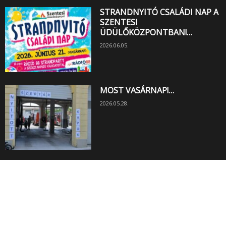
STRANDNYITÓ CSALÁDI NAP A
SZENTESI
ÜDÜLŐKÖZPONTBAN!…
2026.06.05.
MOST VASÁRNAP!…
2026.05.28.