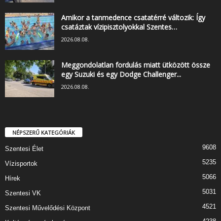
Amikor a tanmedence csatatérré változik: Így
csatáztak vízipisztolyokkal Szentes…
2026.08.08.
Meggondolatlan fordulás miatt ütközött össze
egy Suzuki és egy Dodge Challenger...
2026.08.08.
NÉPSZERŰ KATEGÓRIÁK
9608
Szentesi Élet
5235
Vízisportok
5066
Hírek
5031
Szentesi VK
4521
Szentesi Művelődési Központ