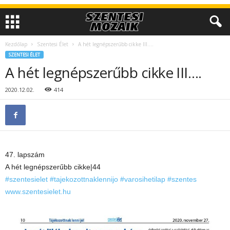
Kezdőlap
Szentesi Élet
A hét legnépszerűbb cikke III….
SZENTESI ÉLET
A hét legnépszerűbb cikke III….
2020.12.02.
414
47. lapszám
A hét legnépszerűbb cikke|44
#szentesielet
#tajekozottnaklennijo
#varosihetilap
#szentes
www.szentesielet.hu