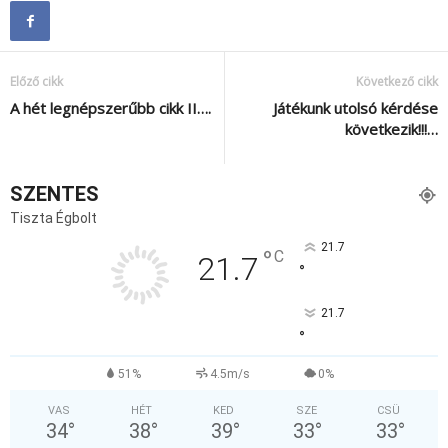
Előző cikk
Következő cikk
A hét legnépszerűbb cikk II….
Játékunk utolsó kérdése
következik!!!…
SZENTES
Tiszta Égbolt
21.7
°
C
21.7
°
21.7
°
51%
4.5m/s
0%
VAS
HÉT
KED
SZE
CSÜ
34
°
38
°
39
°
33
°
33
°