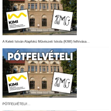
A Keleti István Alapfokú Művészeti Iskola (KIMI) felhívása…
PÓTFELVÉTELI!…