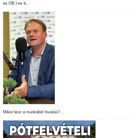
es OB I-es b…
Mikor lesz a munkából hivatás?…