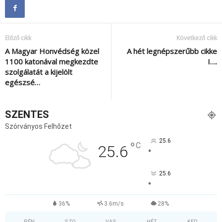
Előző cikk
Következő cikk
A Magyar Honvédség közel
A hét legnépszerűbb cikke
1100 katonával megkezdte
I….
szolgálatát a kijelölt
egészsé…
SZENTES
Szórványos Felhőzet
25.6
°
C
25.6
°
25.6
°
36%
3.6m/s
28%
PÉN
SZO
VAS
HÉT
KED