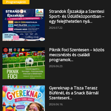
Programajánló
Strandok Éjszakája a Szentesi
Sport- és Üdülőközpontban –
egy felejthetetlen nyá…
2026.07.22.
Piknik Foci Szentesen – közös
meccsnézés és családi
programok…
2026.06.23.
Gyereknap a Tisza Terasz
Büfénél, és a Snack Bárnál
Szentesen!…
2026.06.16.