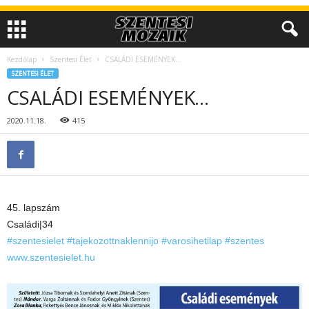
Kezdőlap
Szentesi Élet
CSALÁDI ESEMÉNYEK…
SZENTESI ÉLET
CSALÁDI ESEMÉNYEK…
2020.11.18.
415
45. lapszám
Családi|34
#szentesielet
#tajekozottnaklennijo
#varosihetilap
#szentes
www.szentesielet.hu