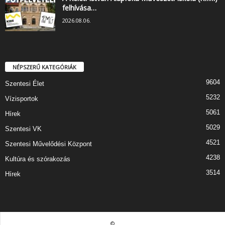
felhívása…
2026.08.06.
NÉPSZERŰ KATEGÓRIÁK
9604
Szentesi Élet
5232
Vízisportok
5061
Hírek
5029
Szentesi VK
4521
Szentesi Művelődési Központ
4238
Kultúra és szórakozás
3514
Hírek
©