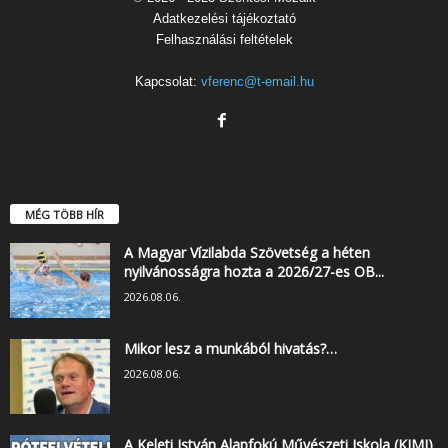
Adatkezelési tájékoztató
Felhasználási feltételek
Kapcsolat:
vferenc@t-email.hu
MÉG TÖBB HÍR
A Magyar Vízilabda Szövetség a héten
nyilvánosságra hozta a 2026/27-es OB...
2026.08.06.
Mikor lesz a munkából hivatás?…
2026.08.06.
A Keleti István Alapfokú Művészeti Iskola (KIMI)