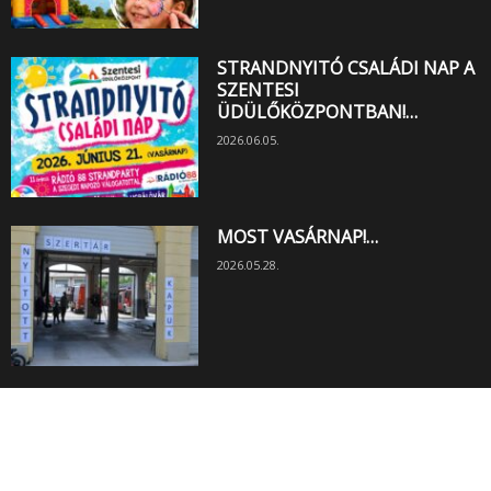
STRANDNYITÓ CSALÁDI NAP A
SZENTESI
ÜDÜLŐKÖZPONTBAN!…
2026.06.05.
MOST VASÁRNAP!…
2026.05.28.