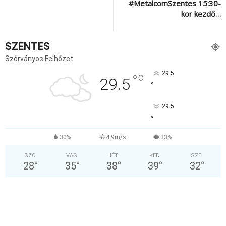
#MetalcomSzentes 15:30-
kor kezdő…
SZENTES
Szórványos Felhőzet
29.5
°
C
29.5
°
29.5
°
30%
4.9m/s
33%
SZO
VAS
HÉT
KED
SZE
28
°
35
°
38
°
39
°
32
°