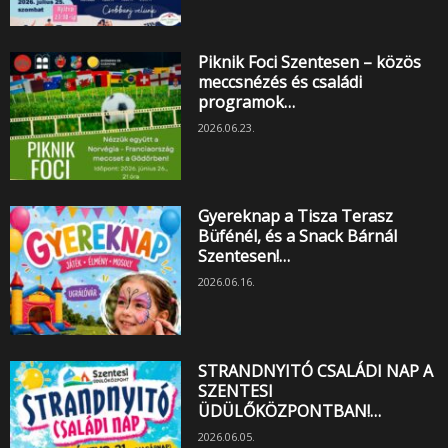
Piknik Foci Szentesen – közös
meccsnézés és családi
programok…
2026.06.23.
Gyereknap a Tisza Terasz
Büfénél, és a Snack Bárnál
Szentesen!…
2026.06.16.
STRANDNYITÓ CSALÁDI NAP A
SZENTESI
ÜDÜLŐKÖZPONTBAN!…
2026.06.05.