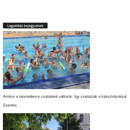
Legutóbbi bejegyzések
Amikor a tanmedence csatatérré változik: Így csatáztak vízipisztolyokkal
Szentes…