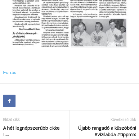
Forrás
Előző cikk
Következő cikk
A hét legnépszerűbb cikke
Újabb rangadó a küszöbön!
I….
#vízilabda #tippmix