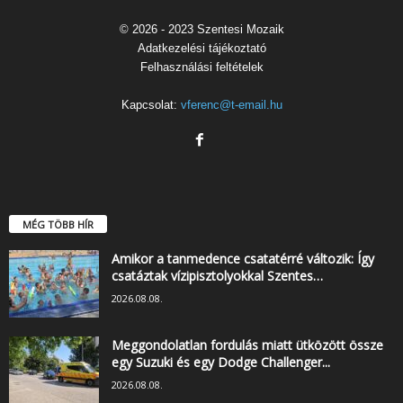
© 2026 - 2023 Szentesi Mozaik
Adatkezelési tájékoztató
Felhasználási feltételek
Kapcsolat:
vferenc@t-email.hu
MÉG TÖBB HÍR
Amikor a tanmedence csatatérré változik: Így
csatáztak vízipisztolyokkal Szentes…
2026.08.08.
Meggondolatlan fordulás miatt ütközött össze
egy Suzuki és egy Dodge Challenger...
2026.08.08.