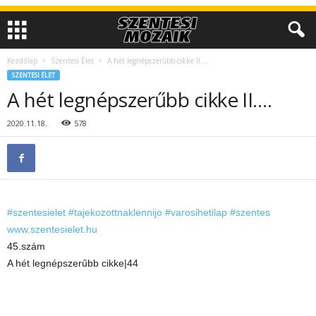
Kezdőlap
Szentesi Élet
A hét legnépszerűbb cikke II….
SZENTESI ÉLET
A hét legnépszerűbb cikke II….
2020.11.18.
578
#szentesielet
#tajekozottnaklennijo
#varosihetilap
#szentes
www.szentesielet.hu
45.szám
A hét legnépszerűbb cikke|44