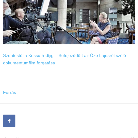
Szentestől a Kossuth-díjig – Befejeződött az Őze Lajosról szóló
dokumentumfilm forgatása
Forrás