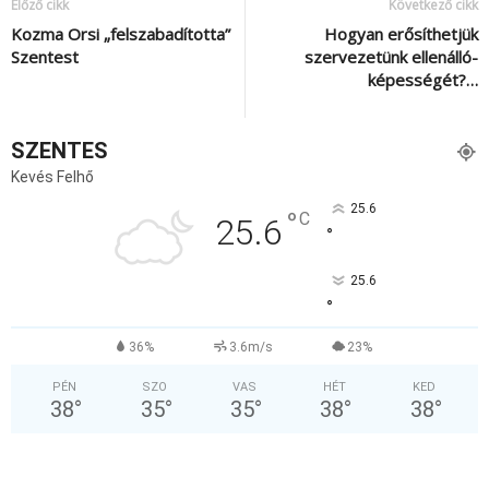
Előző cikk
Következő cikk
Kozma Orsi „felszabadította”
Hogyan erősíthetjük
Szentest
szervezetünk ellenálló-
képességét?…
SZENTES
Kevés Felhő
25.6
°
C
25.6
°
25.6
°
36%
3.6m/s
23%
PÉN
SZO
VAS
HÉT
KED
38
°
35
°
35
°
38
°
38
°