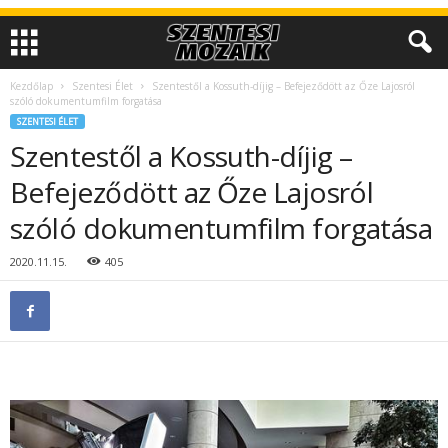
Kezdőlap
Szentesi Élet
Szentestől a Kossuth-díjig – Befejeződött az Őze Lajosról
szóló dokumentumfilm forgatása
SZENTESI ÉLET
Szentestől a Kossuth-díjig –
Befejeződött az Őze Lajosról
szóló dokumentumfilm forgatása
2020.11.15.
405