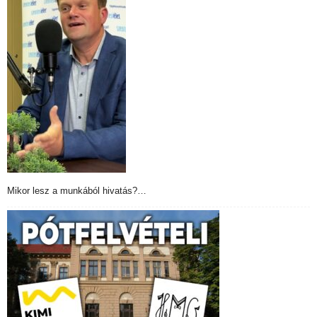
Mikor lesz a munkából hivatás?…