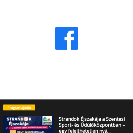
Programajánló
Strandok Éjszakája a Szentesi
Sport- és Üdülőközpontban –
egy felejthetetlen nyá…