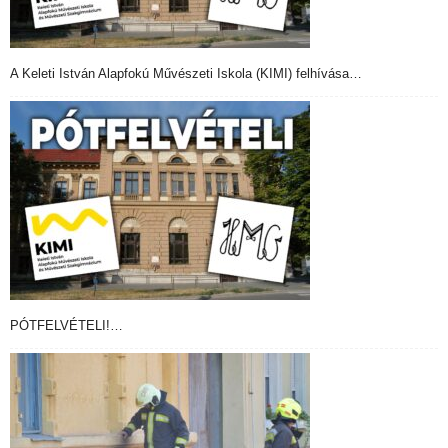
A Keleti István Alapfokú Művészeti Iskola (KIMI) felhívása…
PÓTFELVÉTELI!…