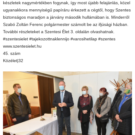
készletek nagymértékben fogynak, így most újabb felajánlás, közel
ugyanakkora mennyiségű papíráru érkezett a cégtől, hogy Szentes
biztonságos maradjon a járvány második hullámában is. Minderről
Szabó Zoltán Ferenc polgármester számolt be az ifjúsági házban.
További részleteket a Szentesi Élet 3. oldalán olvashatnak.
#szentesielet #tajekozottnaklennijo #varosihetilap #szentes
www.szentesielet.hu
45. szám
Közélet|32