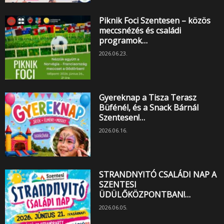
Piknik Foci Szentesen – közös
meccsnézés és családi
programok…
2026.06.23.
Gyereknap a Tisza Terasz
Büfénél, és a Snack Bárnál
Szentesen!…
2026.06.16.
STRANDNYITÓ CSALÁDI NAP A
SZENTESI
ÜDÜLŐKÖZPONTBAN!…
2026.06.05.