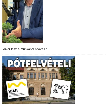
Mikor lesz a munkából hivatás?…