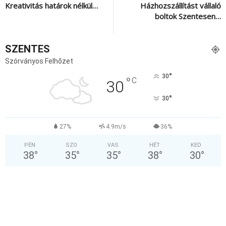
Kreativitás határok nélkül…
Házhozszállítást vállaló
boltok Szentesen…
SZENTES
Szórványos Felhőzet
°
30
°
C
30
°
30
27%
4.9m/s
36%
PÉN
SZO
VAS
HÉT
KED
38
°
35
°
35
°
38
°
30
°