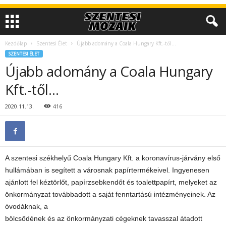
Kezdőlap
Szentesi Élet
Újabb adomány a Coala Hungary Kft.-től…
SZENTESI ÉLET
Újabb adomány a Coala Hungary
Kft.-től…
2020.11.13.
416
A szentesi székhelyű Coala Hungary Kft. a koronavírus-járvány első
hullámában is segített a városnak papírtermékeivel. Ingyenesen
ajánlott fel kéztörlőt, papírzsebkendőt és toalettpapírt, melyeket az
önkormányzat továbbadott a saját fenntartású intézményeinek. Az
óvodáknak, a
bölcsődének és az önkormányzati cégeknek tavasszal átadott