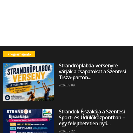
Programajánló
Strandröplabda-versenyre
várják a csapatokat a Szentesi
Tisza-parton…
2026.08.09.
Strandok Éjszakája a Szentesi
Sport- és Üdülőközpontban –
egy felejthetetlen nyá…
2026.07.22.