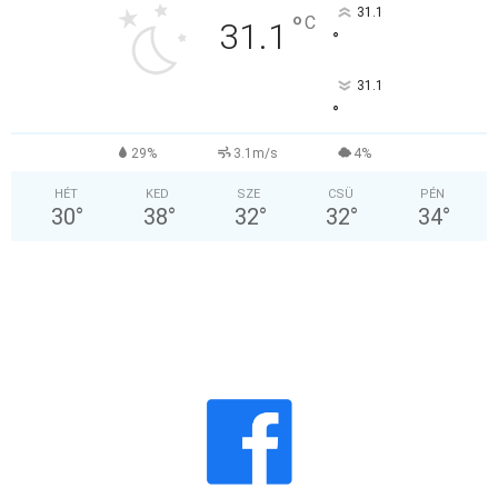
31.1
°
C
31.1
°
31.1
°
29%
3.1m/s
4%
HÉT
KED
SZE
CSÜ
PÉN
30
°
38
°
32
°
32
°
34
°