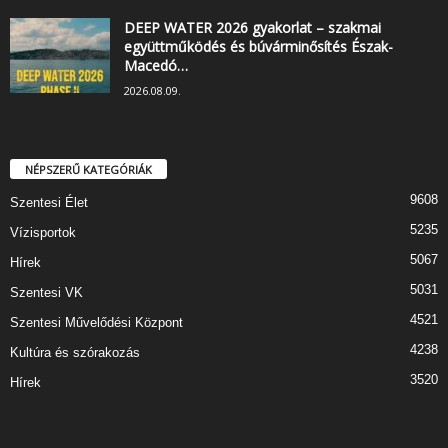
DEEP WATER 2026 gyakorlat – szakmai
együttműködés és búvárminősítés Észak-
Macedó…
2026.08.09.
NÉPSZERŰ KATEGÓRIÁK
9608
Szentesi Élet
5235
Vízisportok
5067
Hírek
5031
Szentesi VK
4521
Szentesi Művelődési Központ
4238
Kultúra és szórakozás
3520
Hírek