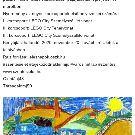
méretben.
Nyeremény az egyes korcsoportok első helyezettjei számára:
I. korcsoport: LEGO City Személyszállító vonat
II. korcsoport: LEGO City Tehervonat
III. korcsoport: LEGO City Személyszállító vonat
Benyújtási határidő: 2020. november 20. További részletek a
felhívásban.
Rajz forrása: jelesnapok.oszk.hu
#szentesielet #tajekozottnaklennijo #varosihetilap #szentes
www.szentesielet.hu
Oktatás|48
Társadalom|50