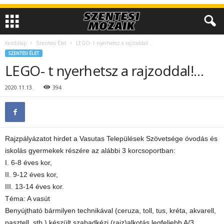
Kezdőlap
Szentesi Élet
LEGO- t nyerhetsz a rajzoddal!…
SZENTESI ÉLET
LEGO- t nyerhetsz a rajzoddal!…
2020.11.13.
394
Rajzpályázatot hirdet a Vasutas Települések Szövetsége óvodás és
iskolás gyermekek részére az alábbi 3 korcsoportban:
I. 6-8 éves kor,
II. 9-12 éves kor,
III. 13-14 éves kor.
Téma: A vasút
Benyújtható bármilyen technikával (ceruza, toll, tus, kréta, akvarell,
pasztell, stb,) készült szabadkézi (rajz)alkotás legfeljebb A/3