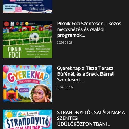
Piknik Foci Szentesen – közös
meccsnézés és családi
programok…
2026.06.23.
Gyereknap a Tisza Terasz
Büfénél, és a Snack Bárnál
Szentesen!…
2026.06.16.
STRANDNYITÓ CSALÁDI NAP A
SZENTESI
ÜDÜLŐKÖZPONTBAN!…