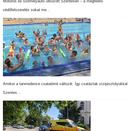
Motoros és személyautó ütközött Szentesen – a megfelelő
védőfelszerelés sokat me…
Amikor a tanmedence csatatérré változik: Így csatáztak vízipisztolyokkal
Szentes…