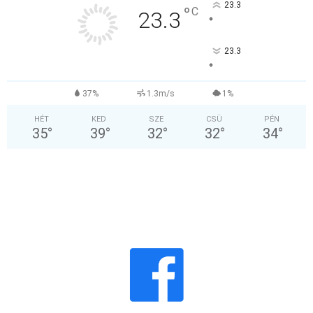
23.3
°
C
23.3
°
23.3
°
37%
1.3m/s
1%
HÉT
KED
SZE
CSÜ
PÉN
35
°
39
°
32
°
32
°
34
°