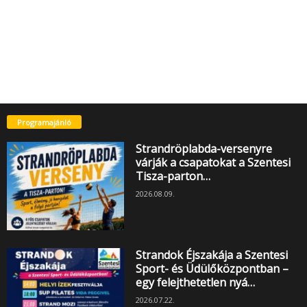
Programajánló
Strandröplabda-versenyre
várják a csapatokat a Szentesi
Tisza-parton…
2026.08.09.
Strandok Éjszakája a Szentesi
Sport- és Üdülőközpontban –
egy felejthetetlen nyá…
2026.07.22.