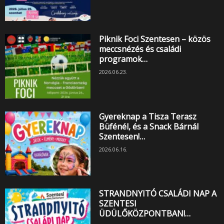
Piknik Foci Szentesen – közös
meccsnézés és családi
programok…
2026.06.23.
Gyereknap a Tisza Terasz
Büfénél, és a Snack Bárnál
Szentesen!…
2026.06.16.
STRANDNYITÓ CSALÁDI NAP A
SZENTESI
ÜDÜLŐKÖZPONTBAN!…