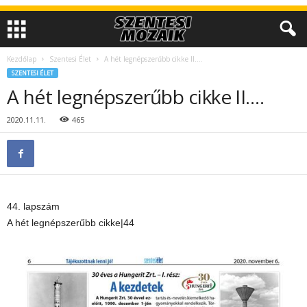
Kezdőlap
Szentesi Élet
A hét legnépszerűbb cikke II….
SZENTESI ÉLET
A hét legnépszerűbb cikke II….
2020.11.11.
465
44. lapszám
A hét legnépszerűbb cikke|44