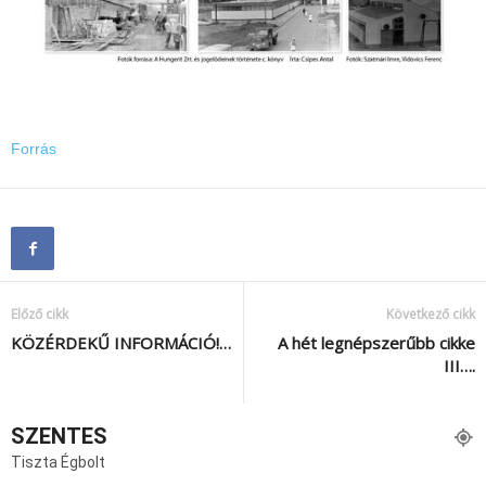
Forrás
Előző cikk
Következő cikk
KÖZÉRDEKŰ INFORMÁCIÓ!…
A hét legnépszerűbb cikke
III….
SZENTES
Tiszta Égbolt