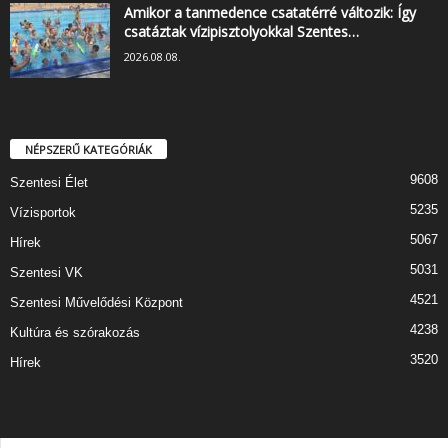
Amikor a tanmedence csatatérré változik: Így
csatáztak vízipisztolyokkal Szentes…
2026.08.08.
NÉPSZERŰ KATEGÓRIÁK
9608
Szentesi Élet
5235
Vízisportok
5067
Hírek
5031
Szentesi VK
4521
Szentesi Művelődési Központ
4238
Kultúra és szórakozás
3520
Hírek