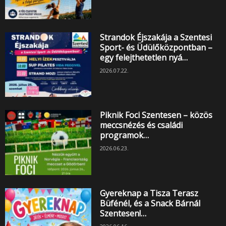
Strandok Éjszakája a Szentesi
Sport- és Üdülőközpontban –
egy felejthetetlen nyá…
2026.07.22.
Piknik Foci Szentesen – közös
meccsnézés és családi
programok…
2026.06.23.
Gyereknap a Tisza Terasz
Büfénél, és a Snack Bárnál
Szentesen!…