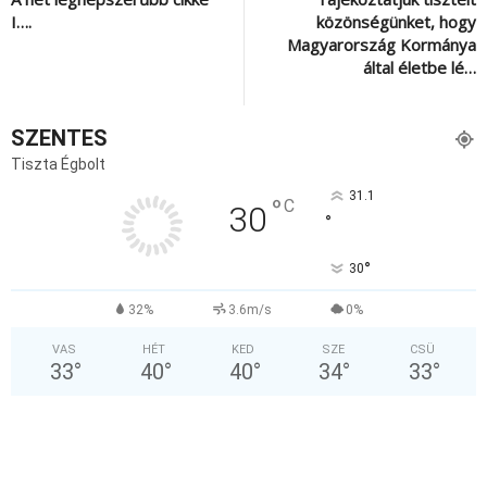
I….
közönségünket, hogy
Magyarország Kormánya
által életbe lé…
SZENTES
Tiszta Égbolt
31.1
°
C
30
°
°
30
32%
3.6m/s
0%
VAS
HÉT
KED
SZE
CSÜ
33
°
40
°
40
°
34
°
33
°