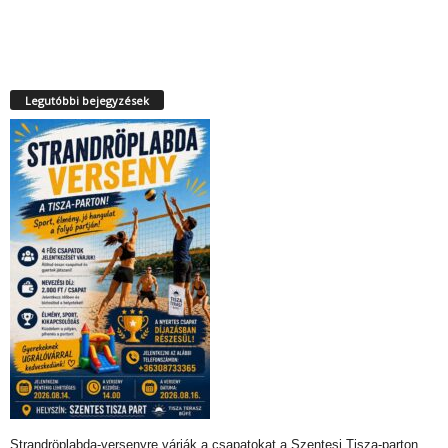
Legutóbbi bejegyzések
Strandröplabda-versenyre várják a csapatokat a Szentesi Tisza-parton…