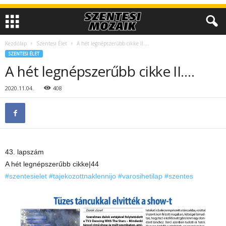
Kezdőlap
Szentesi Élet
A hét legnépszerűbb cikke II….
SZENTESI ÉLET
A hét legnépszerűbb cikke II….
2020.11.04.
408
43. lapszám
A hét legnépszerűbb cikke|44
#szentesielet
#tajekozottnaklennijo
#varosihetilap
#szentes