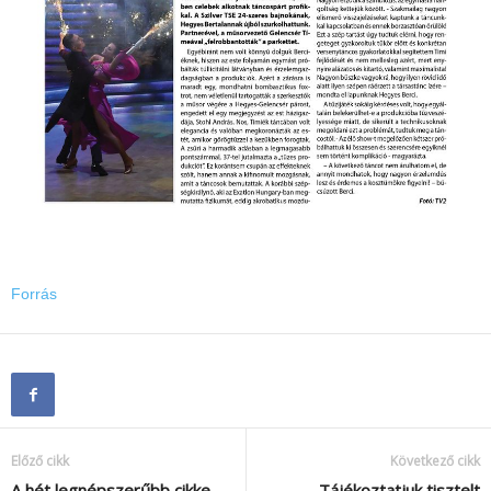
Forrás
Előző cikk
Következő cikk
A hét legnépszerűbb cikke
Tájékoztatjuk tisztelt