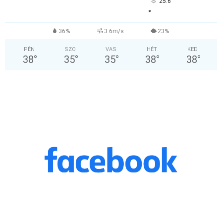
25.6
°
36%
3.6m/s
23%
PÉN
SZO
VAS
HÉT
KED
38
°
35
°
35
°
38
°
38
°