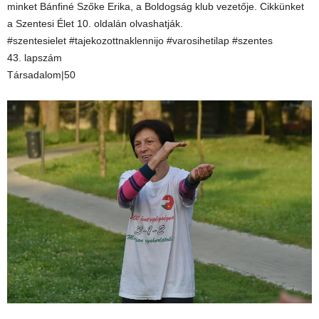
minket Bánfiné Szőke Erika, a Boldogság klub vezetője. Cikkünket
a Szentesi Élet 10. oldalán olvashatják.
#szentesielet #tajekozottnaklennijo #varosihetilap #szentes
43. lapszám
Társadalom|50