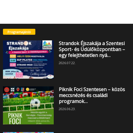
Programajánló
Strandok Éjszakája a Szentesi
Sport- és Üdülőközpontban –
egy felejthetetlen nyá…
2026.07.22.
Piknik Foci Szentesen – közös
meccsnézés és családi
programok…
2026.06.23.