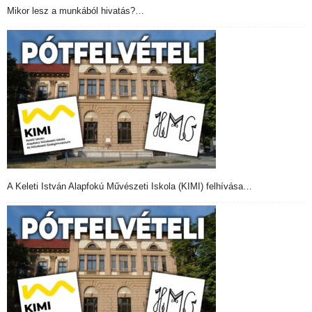
Mikor lesz a munkából hivatás?…
A Keleti István Alapfokú Művészeti Iskola (KIMI) felhívása…