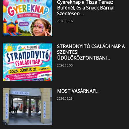
Gyereknap a Tisza Terasz
Büfénél, és a Snack Bárnál
Szentesen!…
2026.06.16.
STRANDNYITÓ CSALÁDI NAP A
SZENTESI
ÜDÜLŐKÖZPONTBAN!…
2026.06.05.
MOST VASÁRNAP!…
2026.05.28.