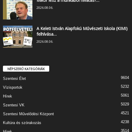
Mikor lesz a munkából hivatás?…
2026.08.06.
A Keleti István Alapfokú Művészeti Iskola (KIMI)
felhívása…
2026.08.06.
NÉPSZERŰ KATEGÓRIÁK
9604
Szentesi Élet
5232
Vízisportok
5061
Hírek
5029
Szentesi VK
4521
Szentesi Művelődési Központ
4238
Kultúra és szórakozás
3514
Hírek