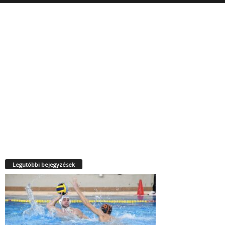
Legutóbbi bejegyzések