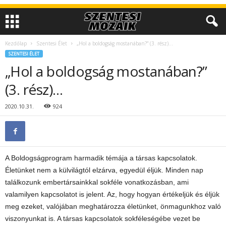
Kezdőlap
Szentesi Élet
„Hol a boldogság mostanában?” (3. rész)…
SZENTESI ÉLET
„Hol a boldogság mostanában?”
(3. rész)…
2020.10.31.
924
A Boldogságprogram harmadik témája a társas kapcsolatok.
Életünket nem a külvilágtól elzárva, egyedül éljük. Minden nap
találkozunk embertársainkkal sokféle vonatkozásban, ami
valamilyen kapcsolatot is jelent. Az, hogy hogyan értékeljük és éljük
meg ezeket, valójában meghatározza életünket, önmagunkhoz való
viszonyunkat is. A társas kapcsolatok sokféleségébe vezet be