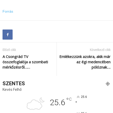
Forrás
Előző cikk
Következő cikk
A Csongrád TV
Emlékezzünk azokra, akik már
összefoglalója a szombati
az égi medencében
mérkőzésről……
pólóznak….
SZENTES
Kevés Felhő
25.6
°
C
25.6
°