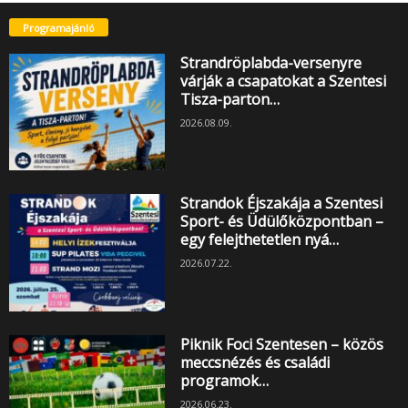
Programajánló
Strandröplabda-versenyre
várják a csapatokat a Szentesi
Tisza-parton…
2026.08.09.
Strandok Éjszakája a Szentesi
Sport- és Üdülőközpontban –
egy felejthetetlen nyá…
2026.07.22.
Piknik Foci Szentesen – közös
meccsnézés és családi
programok…
2026.06.23.