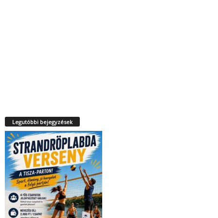
Legutóbbi bejegyzések