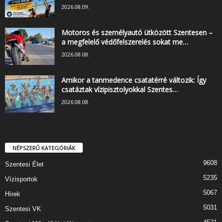
2026.08.09.
Motoros és személyautó ütközött Szentesen –
a megfelelő védőfelszerelés sokat me…
2026.08.08.
Amikor a tanmedence csatatérré változik: Így
csatáztak vízipisztolyokkal Szentes…
2026.08.08.
NÉPSZERŰ KATEGÓRIÁK
9608
Szentesi Élet
5235
Vízisportok
5067
Hírek
5031
Szentesi VK