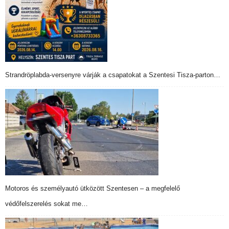
Strandröplabda-versenyre várják a csapatokat a Szentesi Tisza-parton…
Motoros és személyautó ütközött Szentesen – a megfelelő
védőfelszerelés sokat me…