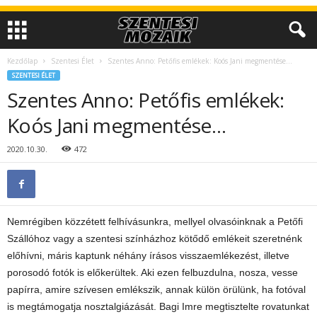
Kezdőlap
Szentesi Élet
Szentes Anno: Petőfis emlékek: Koós Jani megmentése…
SZENTESI ÉLET
Szentes Anno: Petőfis emlékek:
Koós Jani megmentése…
2020.10.30.
472
Nemrégiben közzétett felhívásunkra, mellyel olvasóinknak a Petőfi
Szállóhoz vagy a szentesi színházhoz kötődő emlékeit szeretnénk
előhívni, máris kaptunk néhány írásos visszaemlékezést, illetve
porosodó fotók is előkerültek. Aki ezen felbuzdulna, nosza, vesse
papírra, amire szívesen emlékszik, annak külön örülünk, ha fotóval
is megtámogatja nosztalgiázását. Bagi Imre megtisztelte rovatunkat