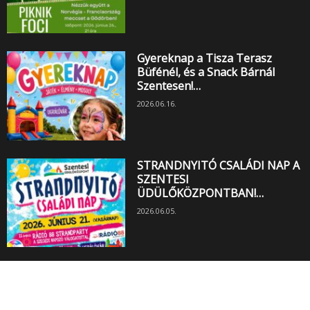
Gyereknap a Tisza Terasz
Büfénél, és a Snack Bárnál
Szentesen!…
2026.06.16.
STRANDNYITÓ CSALÁDI NAP A
SZENTESI
ÜDÜLŐKÖZPONTBAN!…
2026.06.05.