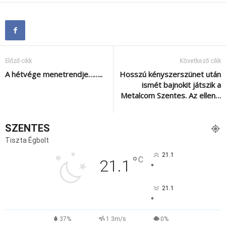
Előző cikk
Következő cikk
A hétvége menetrendje……..
Hosszú kényszerszünet után
ismét bajnokit játszik a
Metalcom Szentes. Az ellen…
SZENTES
Tiszta Égbolt
21.1
°
C
21.1
°
21.1
°
37%
1.3m/s
0%