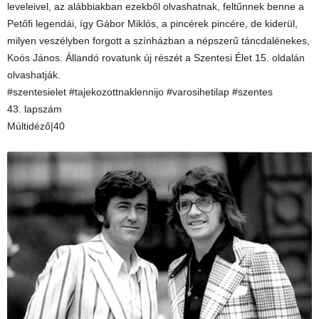
leveleivel, az alábbiakban ezekből olvashatnak, feltűnnek benne a
Petőfi legendái, így Gábor Miklós, a pincérek pincére, de kiderül,
milyen veszélyben forgott a színházban a népszerű táncdalénekes,
Koós János. Állandó rovatunk új részét a Szentesi Élet 15. oldalán
olvashatják.
#szentesielet #tajekozottnaklennijo #varosihetilap #szentes
43. lapszám
Múltidéző|40