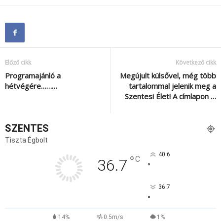
Előző cikk
Következő cikk
Programajánló a
Megújult külsővel, még több
hétvégére………
tartalommal jelenik meg a
Szentesi Élet! A címlapon …
SZENTES
Tiszta Égbolt
40.6
°
C
36.7
°
36.7
°
14%
0.5m/s
1%