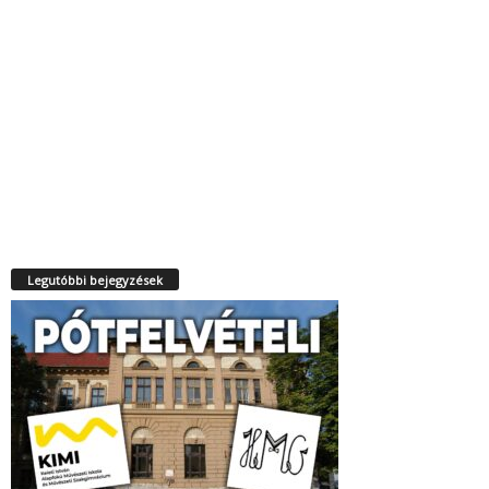
Legutóbbi bejegyzések