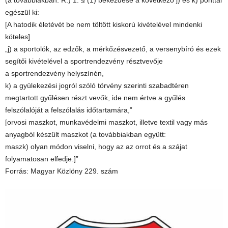
(a továbbiakban: R.) 1. § (1) bekezdése a következő j) és k) ponttal
egészül ki:
[A hatodik életévét be nem töltött kiskorú kivételével mindenki
köteles]
„j) a sportolók, az edzők, a mérkőzésvezető, a versenybíró és ezek
segítői kivételével a sportrendezvény résztvevője
a sportrendezvény helyszínén,
k) a gyülekezési jogról szóló törvény szerinti szabadtéren
megtartott gyűlésen részt vevők, ide nem értve a gyűlés
felszólalóját a felszólalás időtartamára,”
[orvosi maszkot, munkavédelmi maszkot, illetve textil vagy más
anyagból készült maszkot (a továbbiakban együtt:
maszk) olyan módon viselni, hogy az az orrot és a szájat
folyamatosan elfedje.]”
Forrás: Magyar Közlöny 229. szám