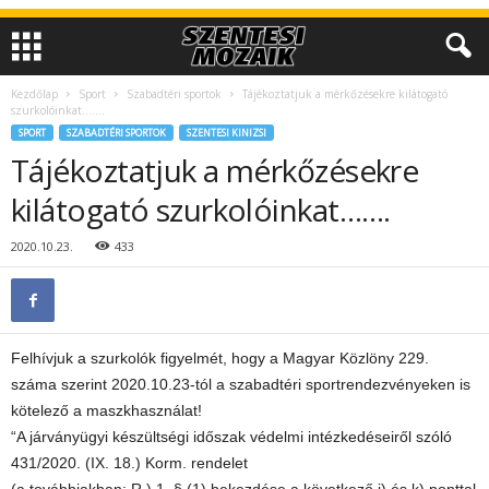
Kezdőlap
Sport
Szabadtéri sportok
Tájékoztatjuk a mérkőzésekre kilátogató
szurkolóinkat…….
SPORT
SZABADTÉRI SPORTOK
SZENTESI KINIZSI
Tájékoztatjuk a mérkőzésekre
kilátogató szurkolóinkat…….
2020.10.23.
433
Felhívjuk a szurkolók figyelmét, hogy a Magyar Közlöny 229.
száma szerint 2020.10.23-tól a szabadtéri sportrendezvényeken is
kötelező a maszkhasználat!
“A járványügyi készültségi időszak védelmi intézkedéseiről szóló
431/2020. (IX. 18.) Korm. rendelet