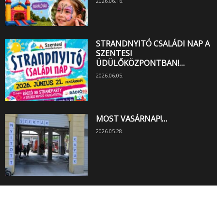
2026.06.16.
STRANDNYITÓ CSALÁDI NAP A
SZENTESI
ÜDÜLŐKÖZPONTBAN!…
2026.06.05.
MOST VASÁRNAP!…
2026.05.28.