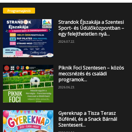
Programajánló
Strandok Éjszakája a Szentesi
Sport- és Üdülőközpontban –
egy felejthetetlen nyá…
2026.07.22.
Piknik Foci Szentesen – közös
meccsnézés és családi
programok…
2026.06.23.
Gyereknap a Tisza Terasz
Büfénél, és a Snack Bárnál
Szentesen!…