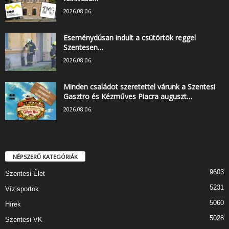
2026.08.06.
Eseménydúsan indult a csütörtök reggel
Szentesen…
2026.08.06.
Minden családot szeretettel várunk a Szentesi
Gasztro és Kézműves Piacra auguszt…
2026.08.06.
NÉPSZERŰ KATEGÓRIÁK
9603
Szentesi Élet
5231
Vízisportok
5060
Hírek
5028
Szentesi VK