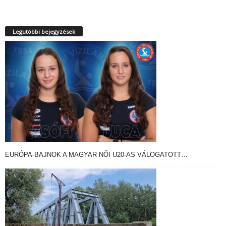
Legutóbbi bejegyzések
EURÓPA-BAJNOK A MAGYAR NŐI U20-AS VÁLOGATOTT…