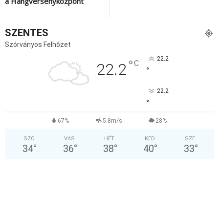
a Hangversenyközpont
SZENTES
Szórványos Felhőzet
22.2
°
C
22.2
°
22.2
°
67%
5.8m/s
28%
SZO
VAS
HÉT
KED
SZE
34
°
36
°
38
°
40
°
33
°