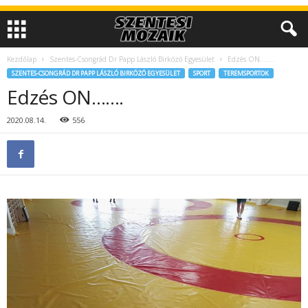
Kezdőlap
Szentes-Csongrád Dr Papp László Birkózó Egyesület
Edzés ON…….
SZENTES-CSONGRÁD DR PAPP LÁSZLÓ BIRKÓZÓ EGYESÜLET
SPORT
TEREMSPORTOK
Edzés ON…….
2020.08.14.
556