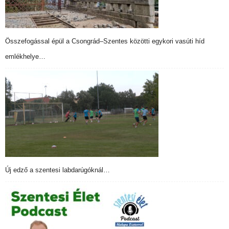
Összefogással épül a Csongrád–Szentes közötti egykori vasúti híd
emlékhelye…
Új edző a szentesi labdarúgóknál…