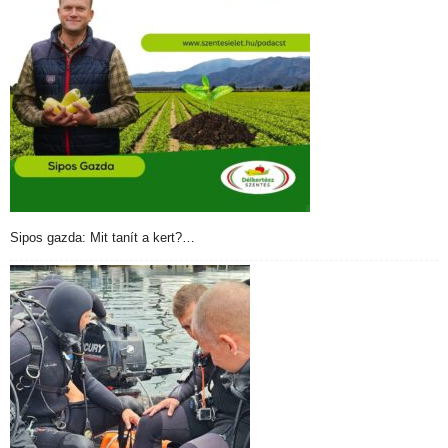
Sipos gazda: Mit tanít a kert?…