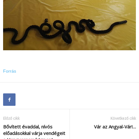
Forrás
Előző cikk
Következő cikk
Bővített évaddal, nívós
Vár az Angyal-Vár!…
előadásokkal várja vendégeit