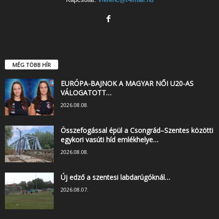
MÉG TÖBB HÍR
EURÓPA-BAJNOK A MAGYAR NŐI U20-AS
VÁLOGATOTT…
2026.08.08.
Összefogással épül a Csongrád–Szentes közötti
egykori vasúti híd emlékhelye…
2026.08.08.
Új edző a szentesi labdarúgóknál…
2026.08.07.