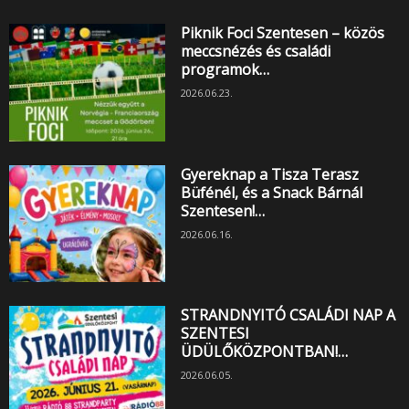
Piknik Foci Szentesen – közös
meccsnézés és családi
programok…
2026.06.23.
Gyereknap a Tisza Terasz
Büfénél, és a Snack Bárnál
Szentesen!…
2026.06.16.
STRANDNYITÓ CSALÁDI NAP A
SZENTESI
ÜDÜLŐKÖZPONTBAN!…
2026.06.05.