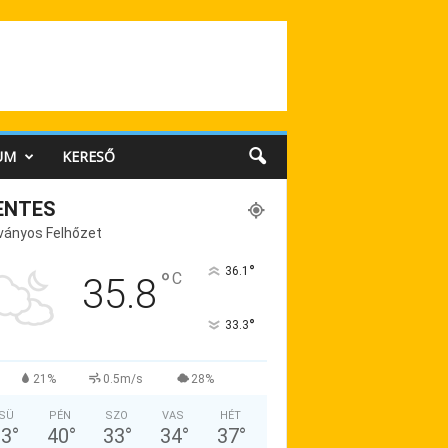
UM
KERESŐ
ENTES
ványos Felhőzet
°
36.1
°
C
35.8
°
33.3
21%
0.5m/s
28%
SÜ
PÉN
SZO
VAS
HÉT
33
°
40
°
33
°
34
°
37
°