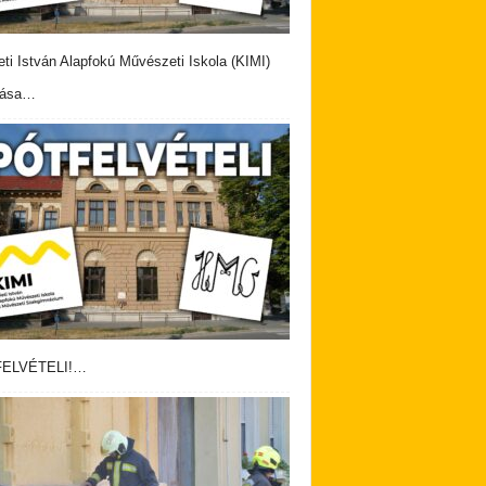
eti István Alapfokú Művészeti Iskola (KIMI)
vása…
ELVÉTELI!…