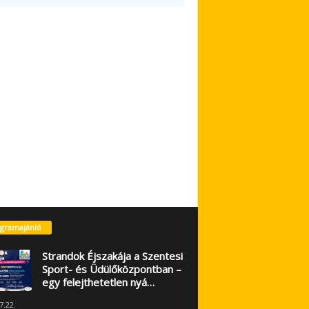
gramajánló
Strandok Éjszakája a Szentesi
Sport- és Üdülőközpontban –
egy felejthetetlen nyá…
7.22.