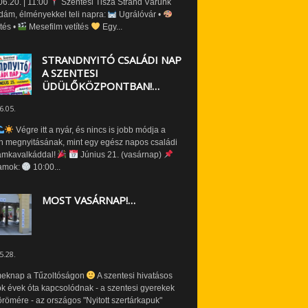
6.20. | 11:00
Szentesi Tisza Strand Várunk
dám, élményekkel teli napra:
Ugrálóvár •
tés •
Mesefilm vetítés
Egy...
STRANDNYITÓ CSALÁDI NAP
A SZENTESI
ÜDÜLŐKÖZPONTBAN!…
6.05.
Végre itt a nyár, és nincs is jobb módja a
n megnyitásának, mint egy egész napos családi
amkavalkáddal!
Június 21. (vasárnap)
amok:
10:00...
MOST VASÁRNAP!…
5.28.
eknap a Tűzoltóságon
A szentesi hivatásos
ók évek óta kapcsolódnak - a szentesi gyerekek
römére - az országos "Nyitott szertárkapuk"