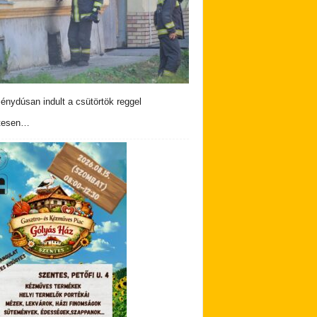
nydúsan indult a csütörtök reggel
tesen…