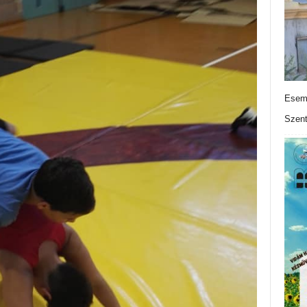
Esemé
Szen