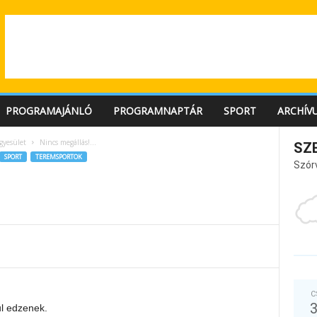
PROGRAMAJÁNLÓ
PROGRAMNAPTÁR
SPORT
ARCHÍV
gyesület
Nincs megállás!…
SZ
SPORT
TEREMSPORTOK
Szór
C
ul edzenek.