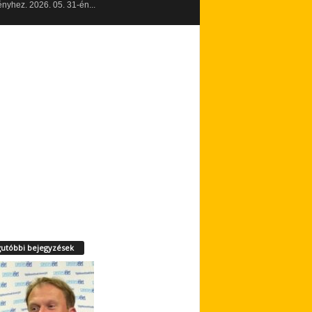
yhez. 2026. 05. 31-én...
utóbbi bejegyzések