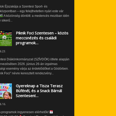
ok Éjszakája a Szentesi Sport- és
özpontban – egy felejthetetlen nyári este vár
A közönség döntött: a medencés moziban idén
 sikerű...
Piknik Foci Szentesen – közös
meccsnézés és családi
programok…
6.23.
ntesi Diákönkormányzat (SZÍVDÖK) ötlete alapján
ervezésében 2026. június 26-án izgalmas
ségi esemény várja az érdeklődőket a Gödörben.
nik Foci” névre keresztelt rendezvény...
Gyereknap a Tisza Terasz
Büfénél, és a Snack Bárnál
Szentesen!…
6.16.
 programok ingyenesen elérhetők!