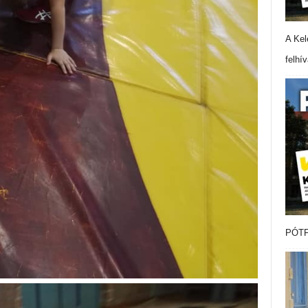
A Kel
felhí
PÓTF