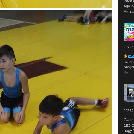
2026.0
egy vi
Arcfes
2026.0
szezo
progr
Progr
2026.0
Gyerm
tűzolt
nagy ö