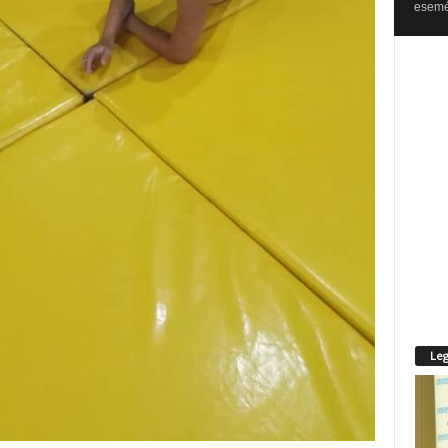
esemén
Leg