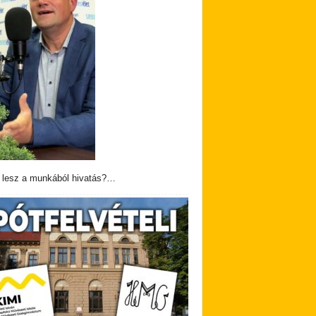
 lesz a munkából hivatás?…