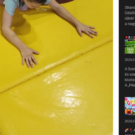
Strand
Üdülők
rátok!
a nagy
2026.0
A Sze
és sz
közös
A „Pik
2026.0
A